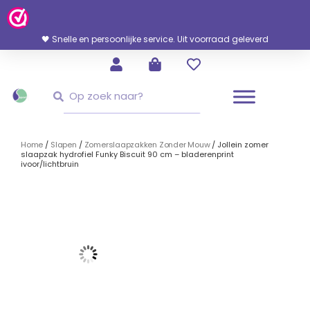
Ga
Naar
De
🖤 Snelle en persoonlijke service. Uit voorraad geleverd
Inhoud
Zoeken
Zoeken
Home
/
Slapen
/
Zomerslaapzakken Zonder Mouw
/ Jollein zomer
slaapzak hydrofiel Funky Biscuit 90 cm – bladerenprint
ivoor/lichtbruin