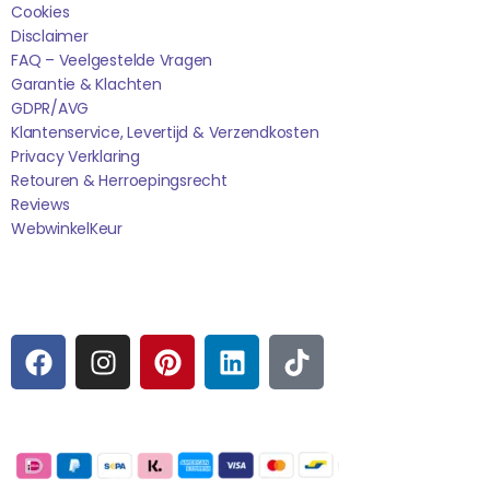
Cookies
Disclaimer
FAQ – Veelgestelde Vragen
Garantie & Klachten
GDPR/AVG
Klantenservice, Levertijd & Verzendkosten
Privacy Verklaring
Retouren & Herroepingsrecht
Reviews
WebwinkelK
Eur
Sociale media
F
I
P
L
T
A
N
I
I
I
C
S
N
N
K
E
T
T
K
T
Betaalmogelijkheden:
B
A
E
E
O
O
G
R
D
K