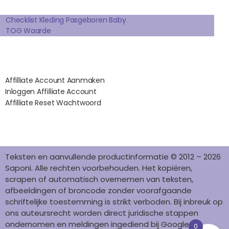
Extra pagina's
O
R
E
I
K
A
S
N
Checklist Kleding Pasgeboren Baby
TOG Waarde
M
T
Affilates
Affilliate Account Aanmaken
Inloggen Affilliate Account
Affilliate Reset Wachtwoord
©2012 – 2026 saponi.nl | svwdeveloper.nl
Teksten en aanvullende productinformatie © 2012 – 2026
Saponi. Alle rechten voorbehouden. Het kopiëren,
scrapen of automatisch overnemen van teksten,
afbeeldingen of broncode zonder voorafgaande
schriftelijke toestemming is strikt verboden. Bij inbreuk op
ons auteursrecht worden direct juridische stappen
ondernomen en meldingen ingediend bij Google en
0