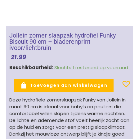
Jollein zomer slaapzak hydrofiel Funky
Biscuit 90 cm – bladerenprint
ivoor/lichtbruin
21.99
Jollein
Beschikbaarheid:
Slechts 1 resterend op voorraad
zomer
slaapzak
Toevoegen aan winkelwagen
hydrofiel
Funky
Deze hydrofiele zomerslaapzak Funky van Jollein in
Biscuit
maat 90 cm is ideaal voor baby’s en peuters die
90
comfortabel willen slapen tijdens warme nachten.
cm
De lichte en ademende stof voelt heerlijk zacht aan
-
op de huid en zorgt voor een prettig slaapklimaat.
bladerenprint
Dankzij het mouwloze ontwerp blijft je kindje goed
ivoor/lichtbruin