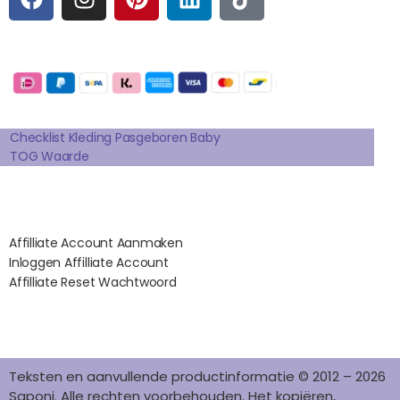
A
N
I
I
I
C
S
N
N
K
E
T
T
K
T
Betaalmogelijkheden:
B
A
E
E
O
O
G
R
D
K
Extra pagina's
O
R
E
I
K
A
S
N
Checklist Kleding Pasgeboren Baby
TOG Waarde
M
T
Affilates
Affilliate Account Aanmaken
Inloggen Affilliate Account
Affilliate Reset Wachtwoord
©2012 – 2026 saponi.nl | svwdeveloper.nl
Teksten en aanvullende productinformatie © 2012 – 2026
Saponi. Alle rechten voorbehouden. Het kopiëren,