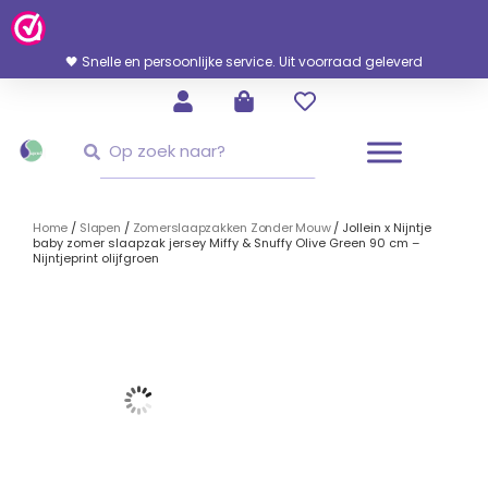
Ga
Naar
De
🖤 Snelle en persoonlijke service. Uit voorraad geleverd
Inhoud
Zoeken
Zoeken
Home
/
Slapen
/
Zomerslaapzakken Zonder Mouw
/ Jollein x Nijntje
baby zomer slaapzak jersey Miffy & Snuffy Olive Green 90 cm –
Nijntjeprint olijfgroen