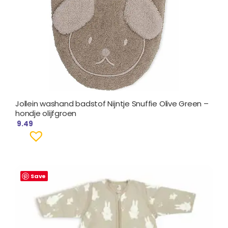
Jollein washand badstof Nijntje Snuffie Olive Green –
hondje olijfgroen
9.49
Save