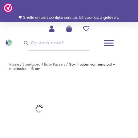
Ga
Naar
De
🖤 Snelle en persoonlijke service. Uit voorraad geleverd
Inhoud
Zoeken
Zoeken
Home
/
Speelgoed
/
Baby Puzzels
/ Goki houten vormenstoof –
multicolor – 15 cm