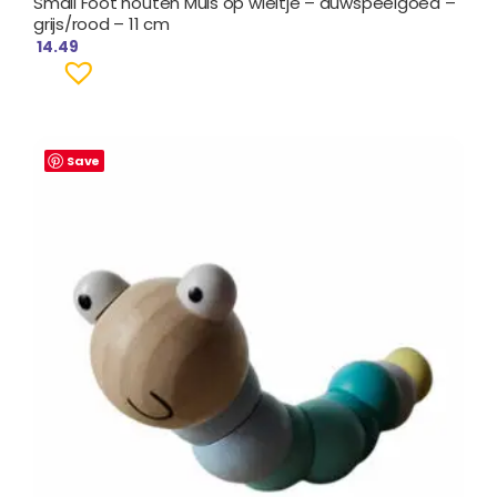
Small Foot houten Muis op wieltje – duwspeelgoed –
grijs/rood – 11 cm
14.49
Save