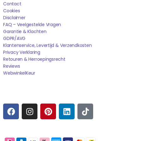
Contact
Cookies
Disclaimer
FAQ – Veelgestelde Vragen
Garantie & Klachten
GDPR/AVG
Klantenservice, Levertijd & Verzendkosten
Privacy Verklaring
Retouren & Herroepingsrecht
Reviews
WebwinkelK
Eur
Sociale media
F
I
P
L
T
A
N
I
I
I
C
S
N
N
K
E
T
T
K
T
Betaalmogelijkheden:
B
A
E
E
O