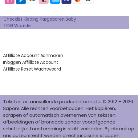
O
G
R
D
K
Extra pagina's
O
R
E
I
K
A
S
N
Checklist Kleding Pasgeboren Baby
TOG Waarde
M
T
Affilates
Affilliate Account Aanmaken
Inloggen Affilliate Account
Affilliate Reset Wachtwoord
©2012 – 2026 saponi.nl | svwdeveloper.nl
Teksten en aanvullende productinformatie © 2012 – 2026
Saponi. Alle rechten voorbehouden. Het kopiëren,
scrapen of automatisch overnemen van teksten,
afbeeldingen of broncode zonder voorafgaande
schriftelijke toestemming is strikt verboden. Bij inbreuk op
ons auteursrecht worden direct juridische stappen