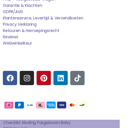
Garantie & Klachten
GDPR/AVG
Klantenservice, Levertijd & Verzendkosten
Privacy Verklaring
Retouren & Herroepingsrecht
Reviews
WebwinkelK
Eur
Sociale media
F
I
P
L
T
A
N
I
I
I
C
S
N
N
K
E
T
T
K
T
Betaalmogelijkheden:
B
A
E
E
O
O
G
R
D
K
Extra pagina's
O
R
E
I
K
A
S
N
Checklist Kleding Pasgeboren Baby