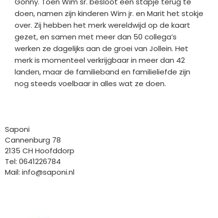
Gonny. Toen Wim sr. besloot een stapje terug te
doen, namen zijn kinderen Wim jr. en Marit het stokje
over. Zij hebben het merk wereldwijd op de kaart
gezet, en samen met meer dan 50 collega’s
werken ze dagelijks aan de groei van Jollein. Het
merk is momenteel verkrijgbaar in meer dan 42
landen, maar de familieband en familieliefde zijn
nog steeds voelbaar in alles wat ze doen.
Bedrijfgegevens
Saponi
Cannenburg 78
2135 CH Hoofddorp
Tel: 0641226784
Mail:
info@saponi.nl
Wij versturen met: