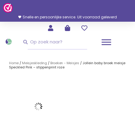
Ga
Naar
De
🖤 Snelle en persoonlijke service. Uit voorraad geleverd
Inhoud
Zoeken
Zoeken
Home
/
Meisjeskleding
/
Broeken - Meisjes
/ Jollein baby broek meisje
Speckled Pink – stippenprint roze