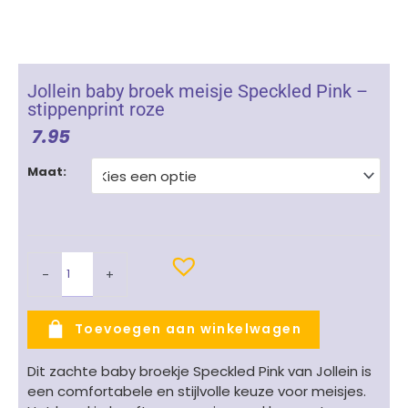
Jollein baby broek meisje Speckled Pink –
stippenprint roze
7.95
Jollein
Maat:
baby
broek
meisje
Speckled
Pink
-
+
-
stippenprint
roze
Toevoegen aan winkelwagen
aantal
Dit zachte baby broekje Speckled Pink van Jollein is
een comfortabele en stijlvolle keuze voor meisjes.