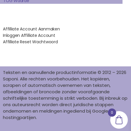
TOG Waarde
M
T
Affilates
Affilliate Account Aanmaken
Inloggen Affilliate Account
Affilliate Reset Wachtwoord
©2012 – 2026 saponi.nl | svwdeveloper.nl
Teksten en aanvullende productinformatie © 2012 – 2026
Saponi. Alle rechten voorbehouden. Het kopiëren,
scrapen of automatisch overnemen van teksten,
afbeeldingen of broncode zonder voorafgaande
schriftelijke toestemming is strikt verboden. Bij inbreuk op
ons auteursrecht worden direct juridische stappen
ondernomen en meldingen ingediend bij Google en
0
hostingpartijen.