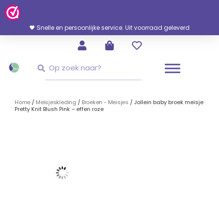
Ga
Naar
De
🖤 Snelle en persoonlijke service. Uit voorraad geleverd
Inhoud
Zoeken
Zoeken
Home
/
Meisjeskleding
/
Broeken - Meisjes
/ Jollein baby broek meisje
Pretty Knit Blush Pink – effen roze