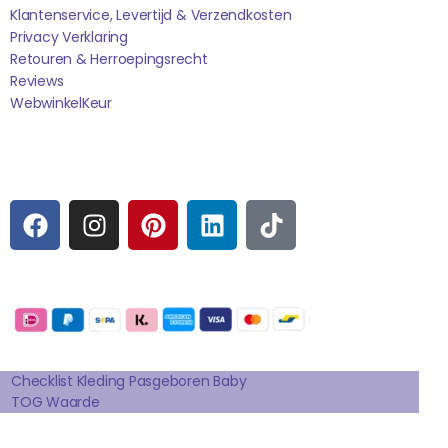
Klantenservice, Levertijd & Verzendkosten
Privacy Verklaring
Retouren & Herroepingsrecht
Reviews
WebwinkelK
Eur
Sociale media
F
I
P
L
T
A
N
I
I
I
C
S
N
N
K
E
T
T
K
T
Betaalmogelijkheden:
B
A
E
E
O
O
G
R
D
K
Extra pagina's
O
R
E
I
K
A
S
N
Checklist Kleding Pasgeboren Baby
TOG Waarde
M
T