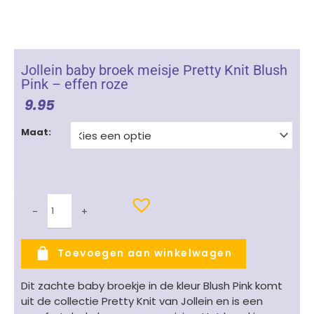
Jollein baby broek meisje Pretty Knit Blush
Pink – effen roze
9.95
Jollein
Maat:
baby
broek
meisje
Pretty
Knit
-
+
Blush
Pink
-
Toevoegen aan winkelwagen
effen
roze
Dit zachte baby broekje in de kleur Blush Pink komt
aantal
uit de collectie Pretty Knit van Jollein en is een