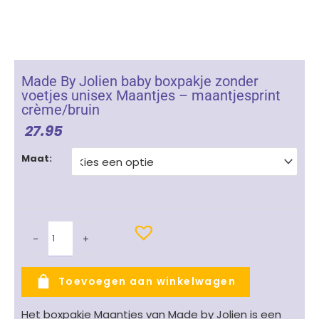
Made By Jolien baby boxpakje zonder
voetjes unisex Maantjes – maantjesprint
crème/bruin
27.95
Made
Maat:
By
Jolien
baby
boxpakje
zonder
-
+
voetjes
unisex
Maantjes
Toevoegen aan winkelwagen
-
maantjesprint
Het boxpakje Maantjes van Made by Jolien is een