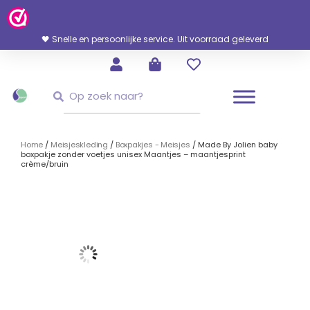
Ga
Naar
De
🖤 Snelle en persoonlijke service. Uit voorraad geleverd
Inhoud
Zoeken
Zoeken
Home
/
Meisjeskleding
/
Boxpakjes - Meisjes
/ Made By Jolien baby
boxpakje zonder voetjes unisex Maantjes – maantjesprint
crème/bruin