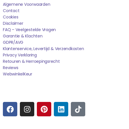
Algemene Voorwaarden
Contact
Cookies
Disclaimer
FAQ – Veelgestelde Vragen
Garantie & Klachten
GDPR/AVG
Klantenservice, Levertijd & Verzendkosten
Privacy Verklaring
Retouren & Herroepingsrecht
Reviews
WebwinkelK
Eur
Sociale media
F
I
P
L
T
A
N
I
I
I
C
S
N
N
K
E
T
T
K
T
Betaalmogelijkheden: