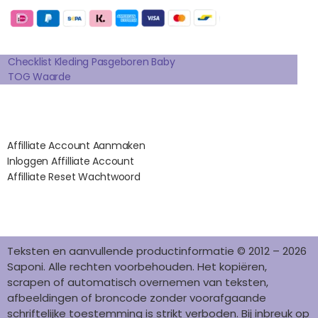
B
A
E
E
O
O
G
R
D
K
Extra pagina's
O
R
E
I
K
A
S
N
Checklist Kleding Pasgeboren Baby
TOG Waarde
M
T
Affilates
Affilliate Account Aanmaken
Inloggen Affilliate Account
Affilliate Reset Wachtwoord
©2012 – 2026 saponi.nl | svwdeveloper.nl
Teksten en aanvullende productinformatie © 2012 – 2026
Saponi. Alle rechten voorbehouden. Het kopiëren,
scrapen of automatisch overnemen van teksten,
afbeeldingen of broncode zonder voorafgaande
schriftelijke toestemming is strikt verboden. Bij inbreuk op