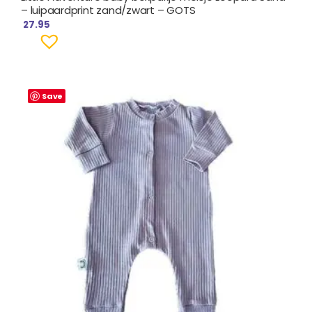
– luipaardprint zand/zwart – GOTS
27.95
Save