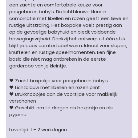
blauw/groen/roze
een zachte en comfortabele keuze voor
-
pasgeboren baby’s. De lichtblauwe kleur in
GOTS
combinatie met libellen en rozen geeft een lieve en
aantal
rustige uitstraling. Het boxpakje voelt prettig aan
op de gevoelige babyhuid en biedt voldoende
bewegingsvrijheid. Dankzij het ontwerp uit één stuk
blijft je baby comfortabel warm. Ideaal voor slapen,
knuffelen en rustige speelmomenten. Een fijne
basic die niet mag ontbreken in de eerste
garderobe van je kleintje.
🖤 Zacht boxpakje voor pasgeboren baby’s
🖤 Lichtblauw met libellen en rozen print
🖤 Drukknoopjes aan de voorzijde voor makkelijk
verschonen
🖤 Geschikt om te dragen als boxpakje en als
pyjama
Levertijd: 1 – 2 werkdagen