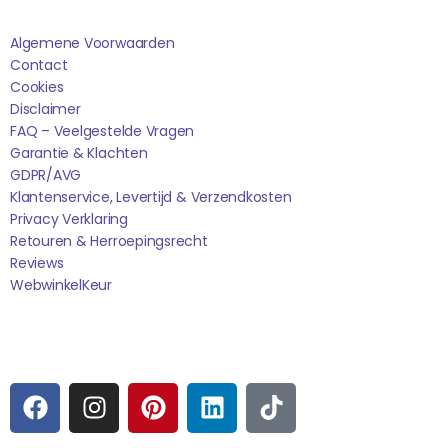
Algemene Voorwaarden
Contact
Cookies
Disclaimer
FAQ – Veelgestelde Vragen
Garantie & Klachten
GDPR/AVG
Klantenservice, Levertijd & Verzendkosten
Privacy Verklaring
Retouren & Herroepingsrecht
Reviews
WebwinkelK
Eur
Sociale media
F
I
P
L
T
A
N
I
I
I
C
S
N
N
K