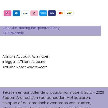
E
T
T
K
T
Betaalmogelijkheden:
B
A
E
E
O
O
G
R
D
K
Extra pagina's
O
R
E
I
K
A
S
N
Checklist Kleding Pasgeboren Baby
TOG Waarde
M
T
Affilates
Affilliate Account Aanmaken
Inloggen Affilliate Account
Affilliate Reset Wachtwoord
©2012 – 2026 saponi.nl | svwdeveloper.nl
Teksten en aanvullende productinformatie © 2012 – 2026
Saponi. Alle rechten voorbehouden. Het kopiëren,
scrapen of automatisch overnemen van teksten,