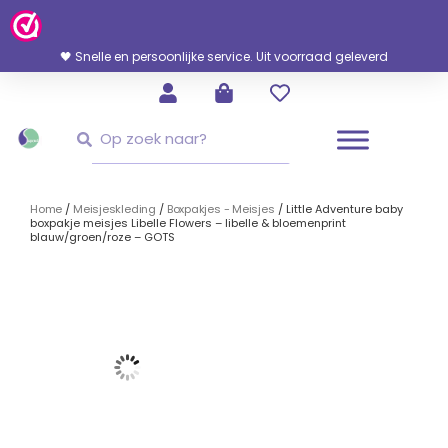
Ga
Naar
De
🖤 Snelle en persoonlijke service. Uit voorraad geleverd
Inhoud
Zoeken
Zoeken
Home
/
Meisjeskleding
/
Boxpakjes - Meisjes
/ Little Adventure baby
boxpakje meisjes Libelle Flowers – libelle & bloemenprint
blauw/groen/roze – GOTS