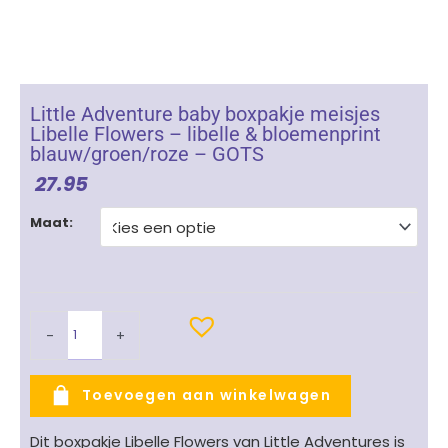
Little Adventure baby boxpakje meisjes
Libelle Flowers – libelle & bloemenprint
blauw/groen/roze – GOTS
27.95
Little
Maat:
Adventure
baby
boxpakje
meisjes
Libelle
-
+
Flowers
-
libelle
Toevoegen aan winkelwagen
&
bloemenprint
Dit boxpakje Libelle Flowers van Little Adventures is