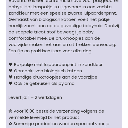
Adventure is een echte musthave voor pasgeboren
aantal
baby’s. Het boxpakje is uitgevoerd in een zachte
zandkleur met een speelse zwarte luipaardenprint.
Gemaakt van biologisch katoen voelt het pakje
heerlijk zacht aan op de gevoelige babyhuid. Dankzij
de soepele tricot stof beweegt je baby
comfortabel mee. De drukknoopjes aan de
voorzijde maken het aan en uit trekken eenvoudig.
Een fijn en praktisch item voor elke dag.
🖤 Boxpakje met luipaardenprint in zandkleur
🖤 Gemaakt van biologisch katoen
🖤 Handige drukknoopjes aan de voorzijde
🖤 Ook te gebruiken als pyjama
Levertijd: 1 – 2 werkdagen
✰
Voor 16:00 bestelde verzending volgens de
vermelde levertijd bij het product.
✰
Sommige producten worden speciaal voor je