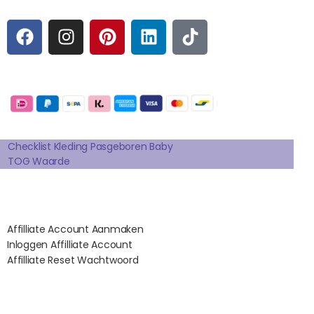
F
I
P
L
T
A
N
I
I
I
C
S
N
N
K
E
T
T
K
T
Betaalmogelijkheden:
B
A
E
E
O
O
G
R
D
K
Extra pagina's
O
R
E
I
K
A
S
N
Checklist Kleding Pasgeboren Baby
TOG Waarde
M
T
Affilates
Affilliate Account Aanmaken
Inloggen Affilliate Account
Affilliate Reset Wachtwoord
©2012 – 2026 saponi.nl | svwdeveloper.nl