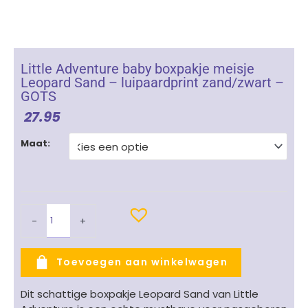
Little Adventure baby boxpakje meisje
Leopard Sand – luipaardprint zand/zwart –
GOTS
27.95
Little
Maat:
Adventure
baby
boxpakje
meisje
Leopard
-
+
Sand
-
luipaardprint
Toevoegen aan winkelwagen
zand/zwart
-
Dit schattige boxpakje Leopard Sand van Little
GOTS