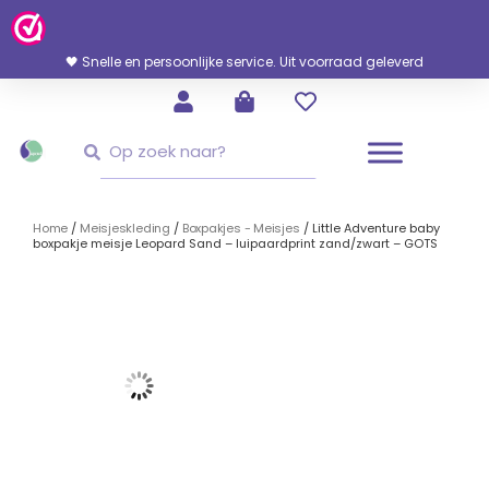
Ga
Naar
De
🖤 Snelle en persoonlijke service. Uit voorraad geleverd
Inhoud
Zoeken
Zoeken
Home
/
Meisjeskleding
/
Boxpakjes - Meisjes
/ Little Adventure baby
boxpakje meisje Leopard Sand – luipaardprint zand/zwart – GOTS