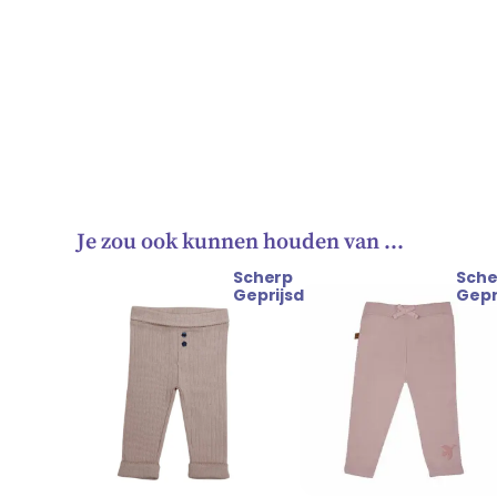
Je zou ook kunnen houden van …
Scherp
Sche
Oorspronkelijke
Huidige
Geprijsd
Gepr
prijs
prijs
was:
is:
€ 22.99.
€ 19.99.