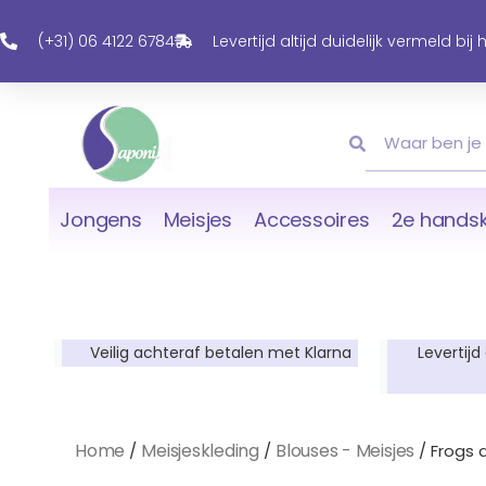
Ga
Naar
(+31) 06 4122 6784
Levertijd altijd duidelijk vermeld bij
De
Inhoud
Zoeken
Zoeken
Jongens
Meisjes
Accessoires
2e handsk
Veilig achteraf betalen met Klarna
Levertijd
Home
Meisjeskleding
Blouses - Meisjes
/
/
/ Frogs 