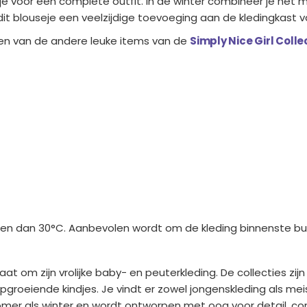
kje voor een complete outfit. In de winter combineer je het 
is dit blouseje een veelzijdige toevoeging aan de kledingkast 
en van de andere leuke items van de
Simply Nice Girl Colle
 dan 30°C. Aanbevolen wordt om de kleding binnenste buit
t om zijn vrolijke baby- en peuterkleding. De collecties zij
 opgroeiende kindjes. Je vindt er zowel jongenskleding als m
zomer als winter en wordt ontworpen met oog voor detail, co