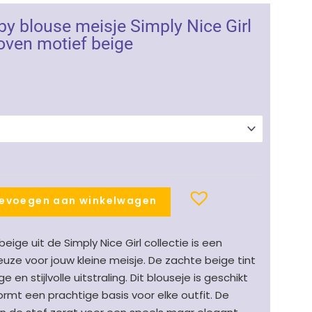
y blouse meisje Simply Nice Girl
ven motief beige
nkelijke
uidige
ijs
:
29.99.
evoegen aan winkelwagen
eige uit de Simply Nice Girl collectie is een
uze voor jouw kleine meisje. De zachte beige tint
 en stijlvolle uitstraling. Dit blouseje is geschikt
rmt een prachtige basis voor elke outfit. De