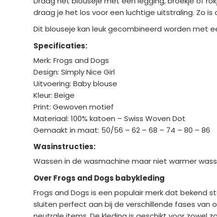
Draag het blouseje met een legging, broekje of ro
draag je het los voor een luchtige uitstraling. Zo 
Dit blouseje kan leuk gecombineerd worden met e
Specificaties:
Merk: Frogs and Dogs
Design: Simply Nice Girl
Uitvoering: Baby blouse
Kleur: Beige
Print: Gewoven motief
Materiaal: 100% katoen – Swiss Woven Dot
Gemaakt in maat: 50/56 – 62 – 68 – 74 – 80 – 86
Wasinstructies:
Wassen in de wasmachine maar niet warmer wassen
Over Frogs and Dogs babykleding
Frogs and Dogs is een populair merk dat bekend staa
sluiten perfect aan bij de verschillende fases van
neutrale items. De kleding is geschikt voor zowel 