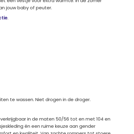
met een vestje voor extra warmte. In de zomer
van jouw baby of peuter.
ctie
.
en te wassen. Niet drogen in de droger.
n verkrijgbaar in de maten 50/56 tot en met 104 en
eisjeskleding én een ruime keuze aan gender
mfort en kwaliteit. Van zachte rompers tot stoere