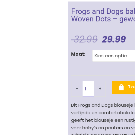
Frogs and Dogs bab
Woven Dots – gewo
Oorspro
H
32.99
29.99
Prijs
Pr
Frogs
Maat:
Was:
Is
and
Dogs
€ 32.99.
€ 
baby
blouse
To
-
+
meisje
Simply
Dit Frogs and Dogs blouseje b
Nice
verfijnde en comfortabele ke
Girl
geeft het blouseje een rustige
Woven
voor baby’s en peuters en vo
Dots