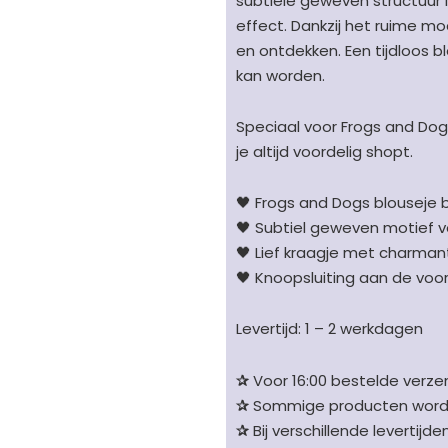
subtiele geweven structuur 
-
effect. Dankzij het ruime mo
gewoven
en ontdekken. Een tijdloos b
motief
kan worden.
beige
aantal
Speciaal voor Frogs and Dogs
je altijd voordelig shopt.
🖤 Frogs and Dogs blouseje be
🖤 Subtiel geweven motief vo
🖤 Lief kraagje met charmant
🖤 Knoopsluiting aan de voor
Levertijd: 1 – 2 werkdagen
✰
Voor 16:00 bestelde verzen
✰
Sommige producten worden 
✰
Bij verschillende levertijd