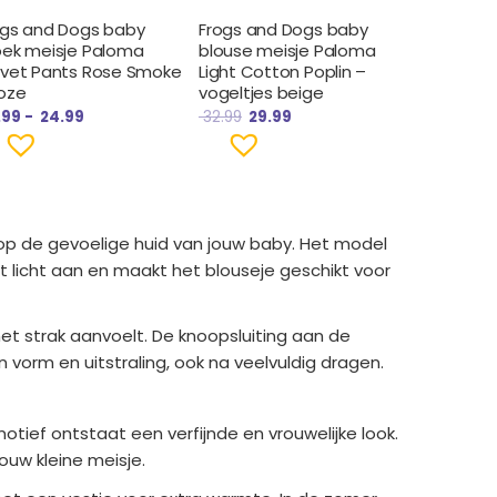
ogs and Dogs baby
Frogs and Dogs baby
oek meisje Paloma
blouse meisje Paloma
lvet Pants Rose Smoke
Light Cotton Poplin –
roze
vogeltjes beige
.99
-
24.99
32.99
29.99
 op de gevoelige huid van jouw baby. Het model
lt licht aan en maakt het blouseje geschikt voor
t strak aanvoelt. De knoopsluiting aan de
 vorm en uitstraling, ook na veelvuldig dragen.
otief ontstaat een verfijnde en vrouwelijke look.
ouw kleine meisje.