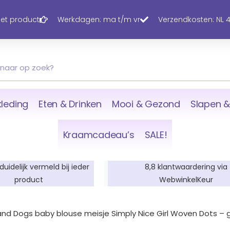
 het product
Werkdagen: ma t/m vr
Verzendkosten: NL 4,
leding
Eten & Drinken
Mooi & Gezond
Slapen &
Kraamcadeau’s
SALE!
 duidelijk vermeld bij ieder
8,8 klantwaardering via
product
WebwinkelKeur
and Dogs baby blouse meisje Simply Nice Girl Woven Dots –