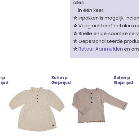
alles
in één keer.
✰
Inpakken is mogelijk. Indie
✰
Veilig achteraf betalen me
✰
Snelle en persoonlijke serv
✰
Gepersonaliseerde product
Retour Aanmelden
✰
en on
rp
Scherp
Scherp
Oorspronkelijke
Huidige
ijsd
Geprijsd
Geprijsd
prijs
prijs
was:
is:
€ 24.99.
€ 21.99.