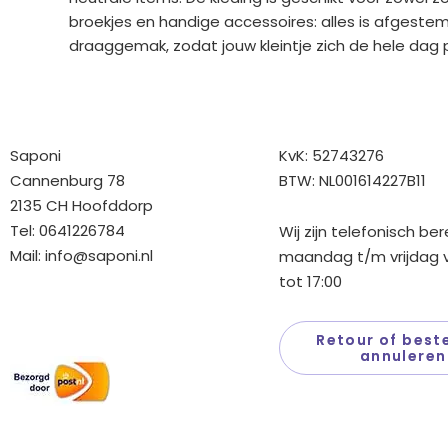
broekjes en handige accessoires: alles is afgest
draaggemak, zodat jouw kleintje zich de hele dag p
Bedrijfgegevens
Overige gegev
Saponi
KvK: 52743276
Cannenburg 78
BTW: NL001614227B11
2135 CH Hoofddorp
Tel: 0641226784
Wij zijn telefonisch be
Mail:
info@saponi.nl
maandag t/m vrijdag v
tot 17:00
Wij versturen met:
Retour of beste
annuleren