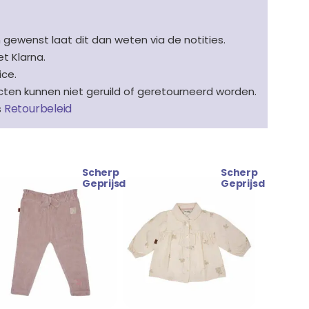
n gewenst laat dit dan weten via de notities.
t Klarna.
ice.
en kunnen niet geruild of geretourneerd worden.
Retourbeleid
s
Scherp
Scherp
Prijsklasse:
Oorspronkelijke
Huidige
Geprijsd
Geprijsd
€ 23.99
prijs
prijs
tot
was:
is:
€ 24.99
€ 32.99.
€ 29.99.