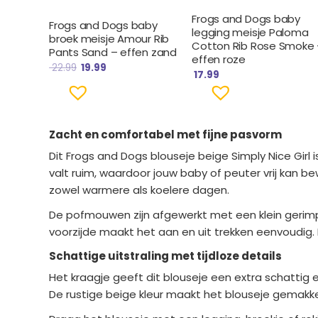
Frogs and Dogs baby
Frogs and Dogs baby
legging meisje Paloma
broek meisje Amour Rib
Cotton Rib Rose Smoke 
Pants Sand – effen zand
effen roze
22.99
19.99
17.99
Zacht en comfortabel met fijne pasvorm
Dit Frogs and Dogs blouseje beige Simply Nice Gir
valt ruim, waardoor jouw baby of peuter vrij kan b
zowel warmere als koelere dagen.
De pofmouwen zijn afgewerkt met een klein gerimpe
voorzijde maakt het aan en uit trekken eenvoudig. D
Schattige uitstraling met tijdloze details
Het kraagje geeft dit blouseje een extra schattig 
De rustige beige kleur maakt het blouseje gemakke