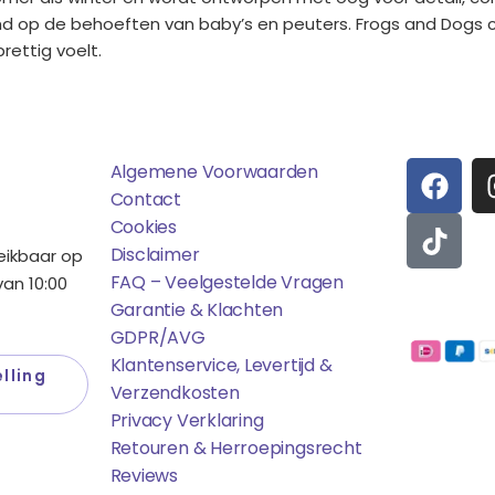
emd op de behoeften van baby’s en peuters. Frogs and Dogs 
rettig voelt.
ens
Saponi
Social
F
T
Algemene Voorwaarden
A
I
Contact
C
K
Cookies
E
T
Disclaimer
reikbaar op
B
O
FAQ – Veelgestelde Vragen
an 10:00
O
K
Garantie & Klachten
Betaalmo
O
GDPR/AVG
K
Klantenservice, Levertijd &
lling
Verzendkosten
Privacy Verklaring
Retouren & Herroepingsrecht
Reviews