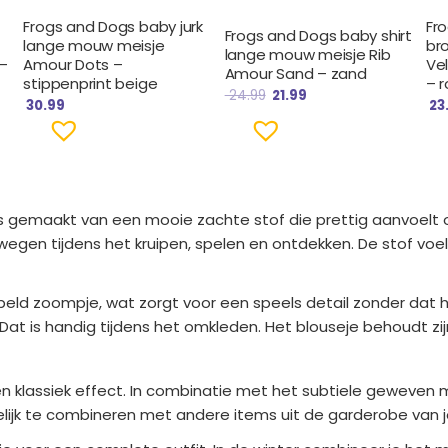
Frogs and Dogs baby jurk
Fr
Frogs and Dogs baby shirt
lange mouw meisje
br
lange mouw meisje Rib
–
Amour Dots –
Ve
Amour Sand – zand
stippenprint beige
– 
24.99
21.99
30.99
23
l is gemaakt van een mooie zachte stof die prettig aanvoelt
ewegen tijdens het kruipen, spelen en ontdekken. De stof voe
ld zoompje, wat zorgt voor een speels detail zonder dat he
at is handig tijdens het omkleden. Het blouseje behoudt zijn
en klassiek effect. In combinatie met het subtiele geweven m
lijk te combineren met andere items uit de garderobe van j