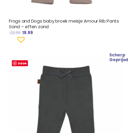
Frogs and Dogs baby broek meisje Amour Rib Pants
Sand – effen zand
22.99
19.99
Scherp
Oorspronkelijke
Huidige
Geprijsd
prijs
prijs
Save
was:
is:
€ 17.99.
€ 15.99.