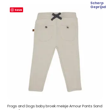
Scherp
Oorspronkelijke
Huidige
Geprijsd
prijs
prijs
Save
was:
is:
€ 22.99.
€ 19.99.
Frogs and Dogs baby broek meisje Amour Pants Sand