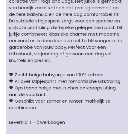
collectie van Frogs and Dogs. Het jurkje is gemaakt
aantal
van heerlijk zacht katoen dat prettig aanvoelt op
de tere babyhuid en de hele dag comfortabel zit.
De subtiele stipjesprint zorgt voor een speelse en
stijlvolle uitstraling die bij elke gelegenheid past. Dit
jurkje combineert klassieke charme met moderne
eenvoud en is daardoor een echte blikvanger in de
garderobe van jouw baby. Perfect voor een
fotoshoot, verjaardag of gewoon een dag vol
knuffels en plezier.
🖤 Zacht beige babyjurkje van 100% katoen
🖤 All over stipjesprint met romantische uitstraling
🖤 Opstaand halsje met ruches en knoopsluiting
aan de voorkant
🖤 Geschikt voor zomer en winter, makkelijk te
combineren
Levertijd: 1 – 2 werkdagen