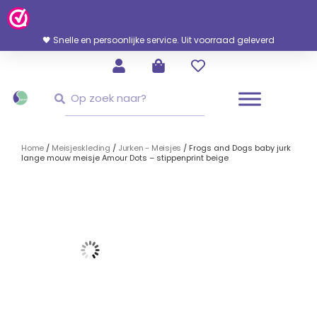
Ga
Naar
De
🖤 Snelle en persoonlijke service. Uit voorraad geleverd
Inhoud
Zoeken
Zoeken
Home
/
Meisjeskleding
/
Jurken - Meisjes
/ Frogs and Dogs baby jurk
lange mouw meisje Amour Dots – stippenprint beige