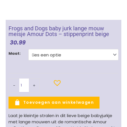
Frogs and Dogs baby jurk lange mouw
meisje Amour Dots – stippenprint beige
30.99
Frogs
Maat:
and
Dogs
baby
jurk
lange
-
+
mouw
meisje
Amour
Toevoegen aan winkelwagen
Dots
-
Laat je kleintje stralen in dit lieve beige babyjurkje
stippenprint
met lange mouwen uit de romantische Amour
beige