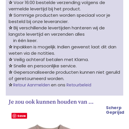
✰
Voor 16:00 bestelde verzending volgens de
vermelde levertijd bij het product.
✰
Sommige producten worden speciaal voor je
besteld bij onze leverancier.
✰
Bij verschillende levertijden hanteren wij de
langste levertijd en verzenden alles
in één keer.
✰
Inpakken is mogelijk. Indien gewenst laat dit dan
weten via de notities.
✰
Veilig achteraf betalen met Klarna.
✰
Snelle en persoonlijke service.
✰
Gepersonaliseerde producten kunnen niet geruild
of geretourneerd worden.
✰
en ons
Retour Aanmelden
Retourbeleid
Je zou ook kunnen houden van …
Scherp
Oorspronkelijke
Huidige
Geprijsd
prijs
prijs
Save
was:
is:
€ 24.99.
€ 21.99.