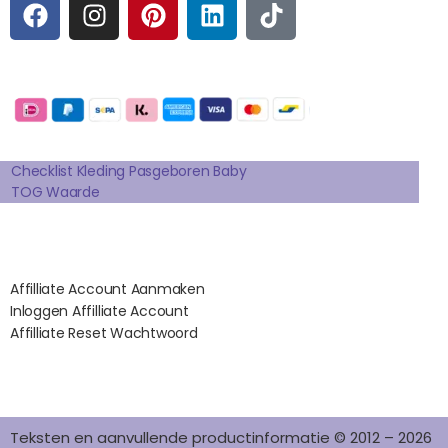
F
I
P
L
T
A
N
I
I
I
C
S
N
N
K
E
T
T
K
T
Betaalmogelijkheden:
B
A
E
E
O
O
G
R
D
K
Extra pagina's
O
R
E
I
K
A
S
N
Checklist Kleding Pasgeboren Baby
TOG Waarde
M
T
Affilates
Affilliate Account Aanmaken
Inloggen Affilliate Account
Affilliate Reset Wachtwoord
©2012 – 2026 saponi.nl | svwdeveloper.nl
Teksten en aanvullende productinformatie © 2012 – 2026