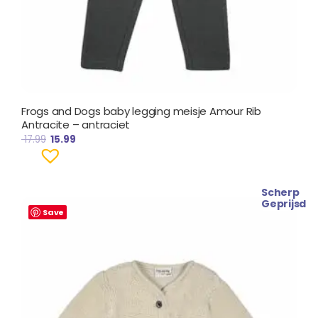
Frogs and Dogs baby legging meisje Amour Rib
Antracite – antraciet
17.99
15.99
Scherp
Oorspronkelijke
Huidige
Geprijsd
prijs
prijs
Save
was:
is:
€ 34.99.
€ 30.99.