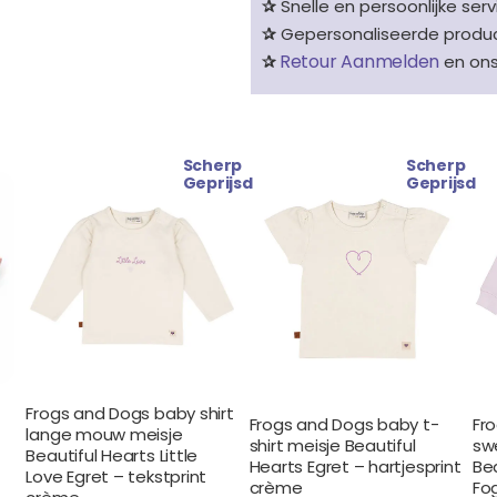
✰
Snelle en persoonlijke serv
✰
Gepersonaliseerde product
Retour Aanmelden
✰
en on
Scherp
Scherp
Oorspronkelijke
Huidige
Oorspronkelijke
Huidige
Geprijsd
Geprijsd
prijs
prijs
prijs
prijs
was:
is:
was:
is:
€ 22.99.
€ 19.99.
€ 19.99.
€ 17.99.
Frogs and Dogs baby shirt
Frogs and Dogs baby t-
Fr
lange mouw meisje
shirt meisje Beautiful
swe
Beautiful Hearts Little
Hearts Egret – hartjesprint
Be
Love Egret – tekstprint
crème
Fog