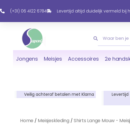
Ga
Naar
(+31) 06 4122 6784
Levertijd altijd duidelijk vermeld bij
De
Inhoud
Zoeken
Zoeken
Jongens
Meisjes
Accessoires
2e handsk
Veilig achteraf betalen met Klarna
Levertijd
Home
Meisjeskleding
Shirts Lange Mouw - Meis
/
/