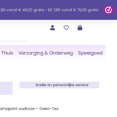
95 vanaf € 49,00 gratis - BE 7,95 vanaf € 75,00 gratis
 Thuis
Verzorging & Onderweg
Speelgoed
Snelle en persoonlijke service
 lamaprint oudroze – Oeko-Tex