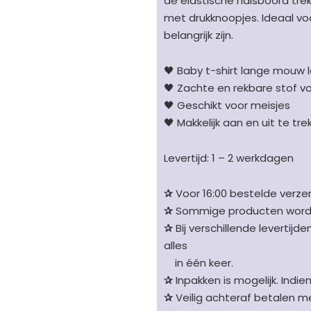
de elastische halsboord trek
lamaprint
met drukknoopjes. Ideaal v
oudroze
belangrijk zijn.
-
Oeko-
🖤 Baby t-shirt lange mouw l
Tex
🖤 Zachte en rekbare stof 
aantal
🖤 Geschikt voor meisjes
🖤 Makkelijk aan en uit te tr
Levertijd: 1 – 2 werkdagen
✰
Voor 16:00 bestelde verzen
✰
Sommige producten worden 
✰
Bij verschillende levertijd
alles
in één keer.
✰
Inpakken is mogelijk. Indie
✰
Veilig achteraf betalen me