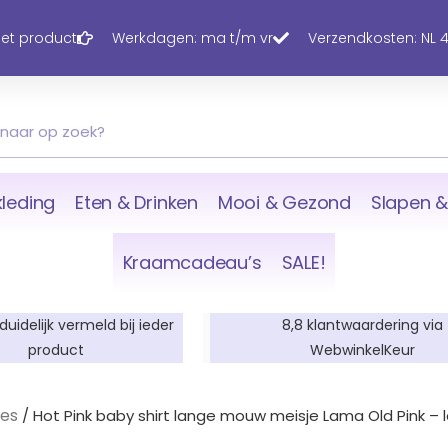
 het product
Werkdagen: ma t/m vr
Verzendkosten: NL 4,
leding
Eten & Drinken
Mooi & Gezond
Slapen &
Kraamcadeau’s
SALE!
 duidelijk vermeld bij ieder
8,8 klantwaardering via
product
WebwinkelKeur
jes
/ Hot Pink baby shirt lange mouw meisje Lama Old Pink –