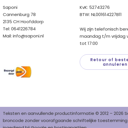
Saponi
KvK: 52743276
Cannenburg 78
BTW: NL001614227B11
2135 CH Hoofddorp
Tel: 0641226784
Wij zijn telefonisch be
Mail:
info@saponi.nl
maandag t/m vrijdag v
tot 17:00
Wij versturen met:
Retour of beste
annuleren
Teksten en aanvullende productinformatie © 2012 – 2026 S
broncode zonder voorafgaande schriftelijke toestemming i
ingediend bij Google en hostingpartijen.