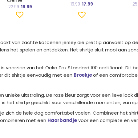
crème
19.99
17.99
25
22.99
19.99
akt van zachte katoenen jersey die prettig aanvoelt op de ge
jdens het spelen en ontdekken. Het shirtje sluit mooi aan zon
 voorzien van het Oeko Tex Standard 100 certificaat. Dit bete
eer dit shirtje eenvoudig met een
Broekje
of een comfortabe
 en unieke uitstraling. De roze kleur zorgt voor een lieve look
 is het shirtje geschikt voor verschillende momenten, van s
kindje zich de hele dag comfortabel voelen. Combineer het shi
e combineren met een
Haarbandje
voor een complete en verz