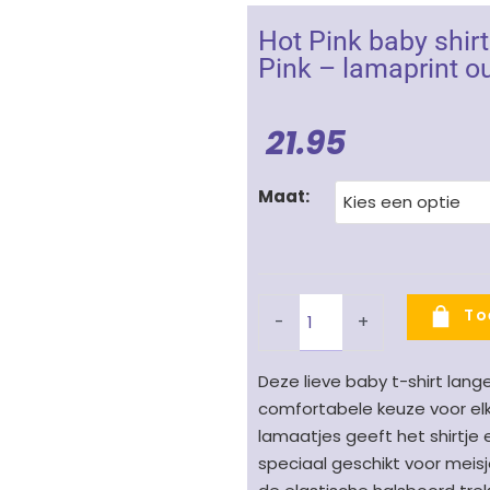
Hot Pink baby shi
Pink – lamaprint o
21.95
Hot
Maat:
Pink
baby
shirt
lange
To
-
+
mouw
meisje
Deze lieve baby t-shirt lang
Lama
comfortabele keuze voor elk
Old
lamaatjes geeft het shirtje e
Pink
speciaal geschikt voor meisj
–