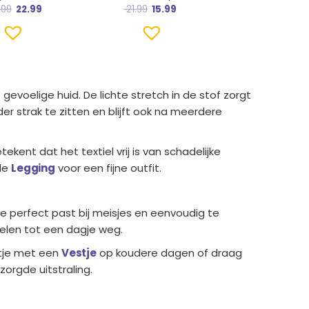
.99
22.99
21.99
15.99
voelige huid. De lichte stretch in de stof zorgt
der strak te zitten en blijft ook na meerdere
kent dat het textiel vrij is van schadelijke
le
Legging
voor een fijne outfit.
 die perfect past bij meisjes en eenvoudig te
pelen tot een dagje weg.
rtje met een
Vestje
op koudere dagen of draag
orgde uitstraling.