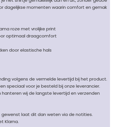
 je het shirtje gemakkelijk aan en uit, zonder gedoe
oor dagelijkse momenten waarin comfort en gemak
ama roze met vrolijke print
voor optimaal draagcomfort
ekken door elastische hals
ding volgens de vermelde levertijd bij het product.
speciaal voor je besteld bij onze leverancier.
en hanteren wij de langste levertijd en verzenden
n gewenst laat dit dan weten via de notities.
t Klarna.