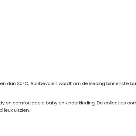
 dan 30°C. Aanbevolen wordt om de kleding binnenste buit
dy en comfortabele baby en kinderkleding. De collecties com
 leuk uitzien.
ens
Saponi
Social