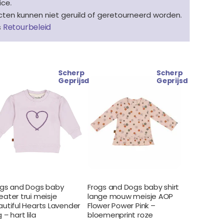
ice.
en kunnen niet geruild of geretourneerd worden.
Retourbeleid
s
Scherp
Scherp
Oorspronkelijke
Huidige
Oorspronkelijke
Huidige
Geprijsd
Geprijsd
prijs
prijs
prijs
prijs
was:
is:
was:
is:
€ 25.99.
€ 22.99.
€ 21.99.
€ 15.99.
ogs and Dogs baby
Frogs and Dogs baby shirt
ater trui meisje
lange mouw meisje AOP
autiful Hearts Lavender
Flower Power Pink –
 – hart lila
bloemenprint roze