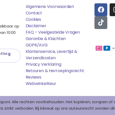
F
T
Algemene Voorwaarden
A
I
Contact
C
K
Cookies
E
T
Disclaimer
reikbaar op
B
O
FAQ – Veelgestelde Vragen
an 10:00
O
K
Garantie & Klachten
Betaalmo
O
GDPR/AVG
K
Klantenservice, Levertijd &
lling
Verzendkosten
Privacy Verklaring
Retouren & Herroepingsrecht
Reviews
WebwinkelK
Eur
aponi. Alle rechten voorbehouden. Het kopiëren, scrapen o
s strikt verboden. Bij inbreuk op ons auteursrecht worden 