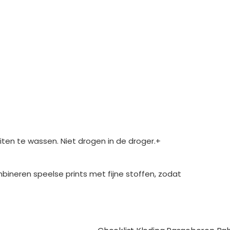
en te wassen. Niet drogen in de droger.+
bineren speelse prints met fijne stoffen, zodat
e media
Extra pagina's