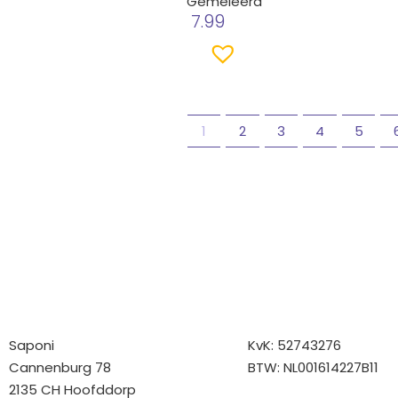
Gemêleerd
7.99
1
2
3
4
5
Bedrijfgegevens
Overige gegev
Saponi
KvK: 52743276
Cannenburg 78
BTW: NL001614227B11
2135 CH Hoofddorp