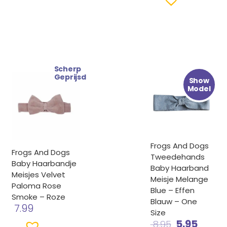
Scherp
Oorspronke
Huidi
Geprijsd
Show
prijs
prijs
Model
was:
is:
€ 8.95.
€ 5.95
Frogs And Dogs
Frogs And Dogs
Tweedehands
Baby Haarbandje
Baby Haarband
Meisjes Velvet
Meisje Melange
Paloma Rose
Blue – Effen
Smoke – Roze
Blauw – One
7.99
Size
5.95
8.95