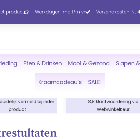
 het product
Werkdagen: ma t/m vr
Verzendkosten: NL 4,
leding
Eten & Drinken
Mooi & Gezond
Slapen &
Kraamcadeau’s
SALE!
 duidelijk vermeld bij ieder
8,8 klantwaardering via
product
WebwinkelKeur
restultaten