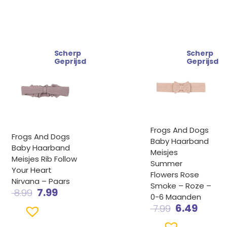
Scherp
Scherp
Oorspronkelijke
Huidige
Oorspronke
Huidi
Geprijsd
Geprijsd
prijs
prijs
prijs
prijs
was:
is:
was:
is:
€ 8.99.
€ 7.99.
€ 7.99.
€ 6.49
Frogs And Dogs
Frogs And Dogs
Baby Haarband
Baby Haarband
Meisjes
Meisjes Rib Follow
Summer
Your Heart
Flowers Rose
Nirvana – Paars
Smoke – Roze –
7.99
8.99
0-6 Maanden
6.49
7.99