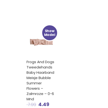
lijke
ge
Oorspronkelijke
Huidige
Show
prijs
prijs
Model
was:
is:
.
€ 7.99.
€ 4.49.
Frogs And Dogs
Tweedehands
Baby Haarband
Meisje Bubble
Summer
Flowers –
Zalmroze – 0-6
Mnd
4.49
7.99