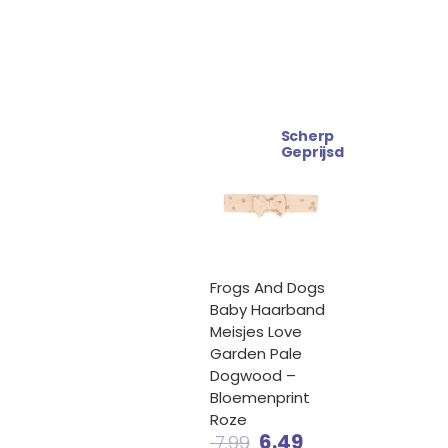
Scherp
Oorspronkelijke
Huidige
Geprijsd
prijs
prijs
was:
is:
€ 7.99.
€ 6.49.
Frogs And Dogs
Baby Haarband
Meisjes Love
Garden Pale
Dogwood –
Bloemenprint
Roze
6.49
7.99