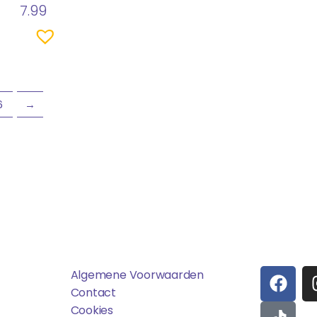
7.99
6
→
ens
Saponi
Social
F
T
Algemene Voorwaarden
A
I
Contact
C
K
Cookies