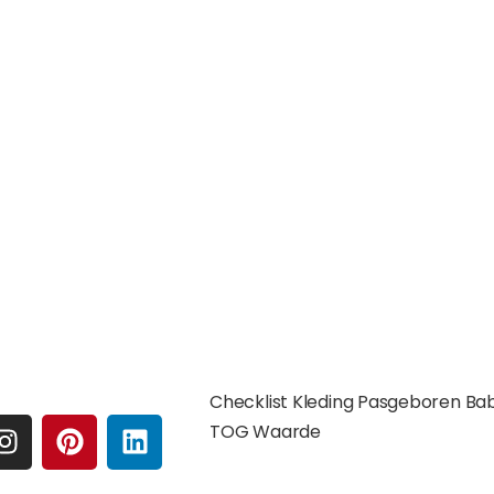
e media
Extra pagina's
Checklist Kleding Pasgeboren Ba
I
P
L
TOG Waarde
N
I
I
S
N
N
Affilates