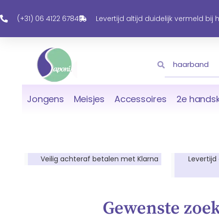
Ga
Naar
(+31) 06 4122 6784
Levertijd altijd duidelijk vermeld bij
De
Inhoud
Zoeken
Zoeken
Jongens
Meisjes
Accessoires
2e handsk
Veilig achteraf betalen met Klarna
Levertijd
Gewenste zoek