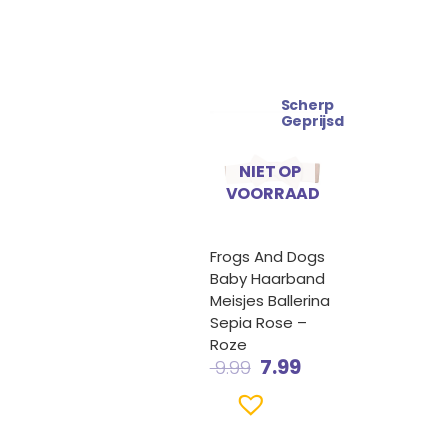
Scherp
Oorspronkelijke
Huidige
Geprijsd
prijs
prijs
was:
is:
NIET OP
€ 9.99.
€ 7.99.
VOORRAAD
Frogs And Dogs
Baby Haarband
Meisjes Ballerina
Sepia Rose –
Roze
7.99
9.99