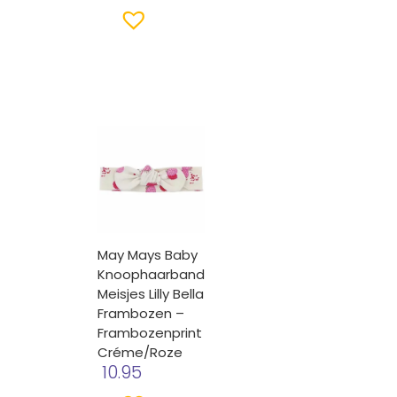
lijke
ge
.
May Mays Baby
Knoophaarband
Meisjes Lilly Bella
Frambozen –
Frambozenprint
Créme/roze
10.95