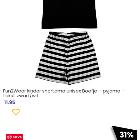
Fun2Wear kinder shortama unisex Boefje – pyjama –
tekst zwart/wit
11.95
Oorspronkelijke
Huidige
31%
Save
prijs
prijs