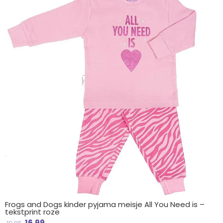
was:
is:
€ 19.95.
€ 16.99.
Frogs and Dogs kinder pyjama meisje All You Need is –
tekstprint roze
16.99