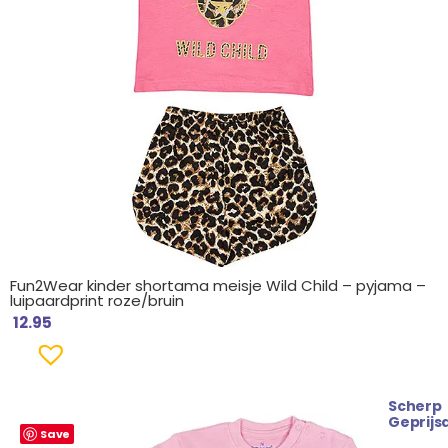
Fun2Wear kinder shortama meisje Wild Child – pyjama –
luipaardprint roze/bruin
12.95
Scherp
Oorspronkelijke
Huidige
Geprijs
Save
prijs
prijs