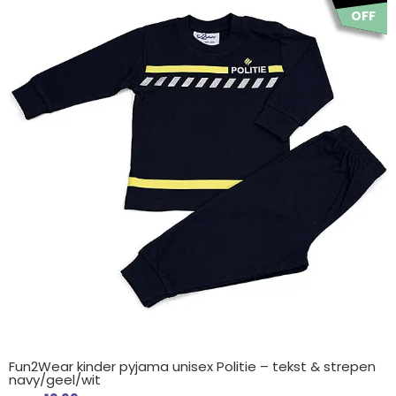
was:
is:
OFF
€ 18.95.
€ 12.99.
Fun2Wear kinder pyjama unisex Politie – tekst & strepen
navy/geel/wit