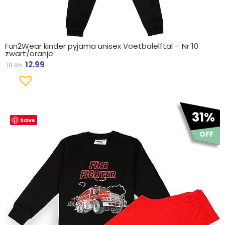
Fun2Wear kinder pyjama unisex Voetbalelftal – Nr 10
zwart/oranje
12.99
18.95
Oorspronkelijke
Huidige
31%
Save
prijs
prijs
was:
is:
OFF
€ 18.95.
€ 12.99.