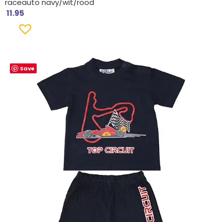
raceauto navy/wit/rood
11.95
Save