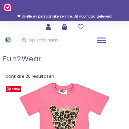
Ga
Naar
De
🖤 Snelle en persoonlijke service. Uit voorraad geleverd
Inhoud
Zoeken
Zoeken
Fun2Wear
Gesorteerd
op
Toont alle 26 resultaten
nieuwste
Save