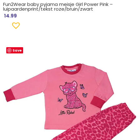
Fun2Wear baby pyjama meisje Girl Power Pink –
luipaardenprint/tekst roze/bruin/zwart
14.99
Save