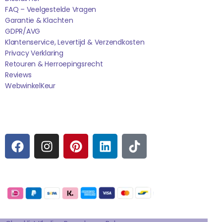
FAQ – Veelgestelde Vragen
Garantie & Klachten
GDPR/AVG
Klantenservice, Levertijd & Verzendkosten
Privacy Verklaring
Retouren & Herroepingsrecht
Reviews
WebwinkelK
Eur
Sociale media
F
I
P
L
T
A
N
I
I
I
C
S
N
N
K
E
T
T
K
T
Betaalmogelijkheden:
B
A
E
E
O
O
G
R
D
K
Extra pagina's
O
R
E
I