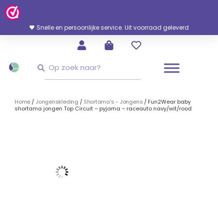
Ga
Naar
De
🖤 Snelle en persoonlijke service. Uit voorraad geleverd
Inhoud
Zoeken
Zoeken
Home
/
Jongenskleding
/
Shortama's - Jongens
/ Fun2Wear baby
shortama jongen Top Circuit – pyjama – raceauto navy/wit/rood