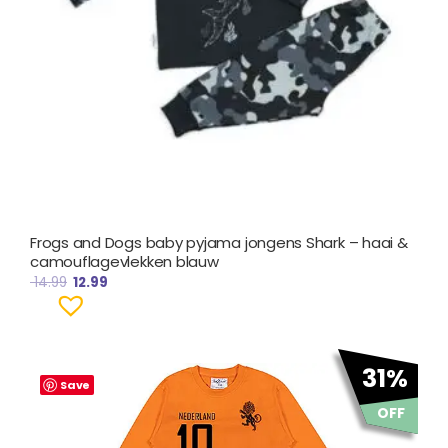
Frogs and Dogs baby pyjama jongens Shark – haai &
camouflagevlekken blauw
14.99
12.99
Oorspronkelijke
Huidige
31%
prijs
prijs
Save
was:
is:
OFF
€ 18.95.
€ 12.99.