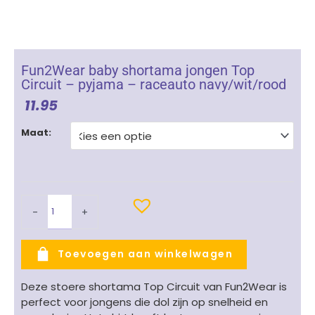
Fun2Wear baby shortama jongen Top
Circuit – pyjama – raceauto navy/wit/rood
11.95
Fun2Wear
Maat:
baby
shortama
jongen
Top
Circuit
-
+
-
pyjama
-
Toevoegen aan winkelwagen
raceauto
navy/wit/rood
Deze stoere shortama Top Circuit van Fun2Wear is
aantal
perfect voor jongens die dol zijn op snelheid en