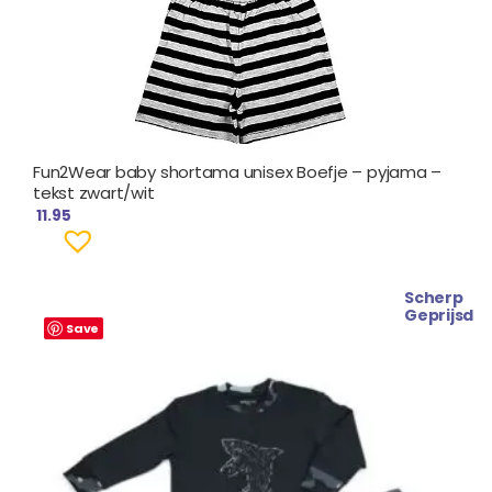
Fun2Wear baby shortama unisex Boefje – pyjama –
tekst zwart/wit
11.95
Scherp
Oorspronkelijke
Huidige
Geprijsd
prijs
prijs
Save
was:
is:
€ 14.99.
€ 12.99.