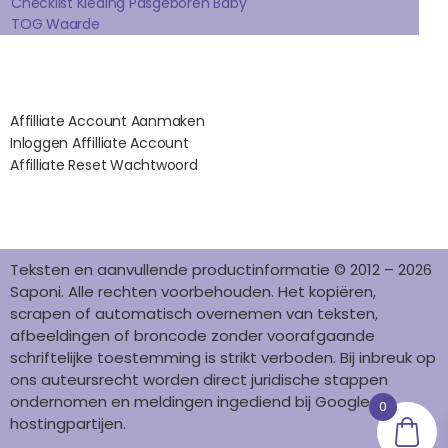
K
A
S
N
Checklist Kleding Pasgeboren Baby
TOG Waarde
M
T
Affilates
Affilliate Account Aanmaken
Inloggen Affilliate Account
Affilliate Reset Wachtwoord
©2012 – 2026 saponi.nl | svwdeveloper.nl
Teksten en aanvullende productinformatie © 2012 – 2026
Saponi. Alle rechten voorbehouden. Het kopiëren,
scrapen of automatisch overnemen van teksten,
afbeeldingen of broncode zonder voorafgaande
schriftelijke toestemming is strikt verboden. Bij inbreuk op
ons auteursrecht worden direct juridische stappen
ondernomen en meldingen ingediend bij Google en
0
hostingpartijen.