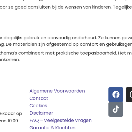
rdoor ze goed aansluiten bij de wensen van kinderen. Tegelijke
or dagelijks gebruik en eenvoudig onderhoud. Ze kunnen ge
ling. De materialen zijn afgestemd op comfort en gebruiksge
re thema’s combineert met praktische toepasbaarheid. Het 
menkomen.
ens
Saponi
Social
F
T
Algemene Voorwaarden
A
I
Contact
C
K
Cookies
E
T
Disclaimer
reikbaar op
B
O
FAQ – Veelgestelde Vragen
an 10:00
O
K
Garantie & Klachten
Betaalmo