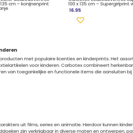
x 135 cm – konijnenprint
100 x 135 cm – Supergirlprint 
anje
16.95
inderen
elproducten met populaire licenties en kinderprints. Het ass
xtielartikelen voor kinderen. Carbotex combineert herkenba
ëren van toegankelijke en functionele items die aansluiten bi
rakters uit films, series en animatie. Hierdoor kunnen kinder
eken zijn verkrijgbaar in diverse maten en ontwerpen, passe