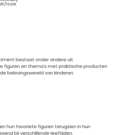
wit/roze
ortiment bestaat onder andere uit
re figuren en thema’s met praktische producten
j de belevingswereld van kinderen.
en hun favoriete figuren terugzien in hun
nd bij verschillende leeftijden.