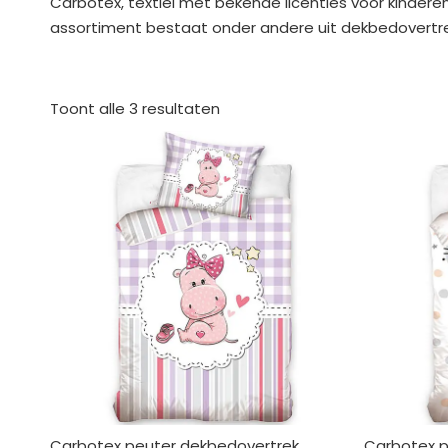
Carbotex, textiel met bekende licenties voor kinderen
assortiment bestaat onder andere uit dekbedovertrek
Gesorteerd
op
Toont alle 3 resultaten
nieuwste
Carbotex peuter dekbedovertrek
Carbotex p