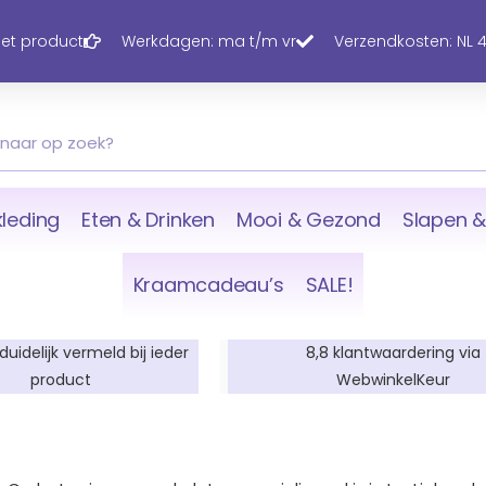
 het product
Werkdagen: ma t/m vr
Verzendkosten: NL 4,
leding
Eten & Drinken
Mooi & Gezond
Slapen &
Kraamcadeau’s
SALE!
 duidelijk vermeld bij ieder
8,8 klantwaardering via
product
WebwinkelKeur