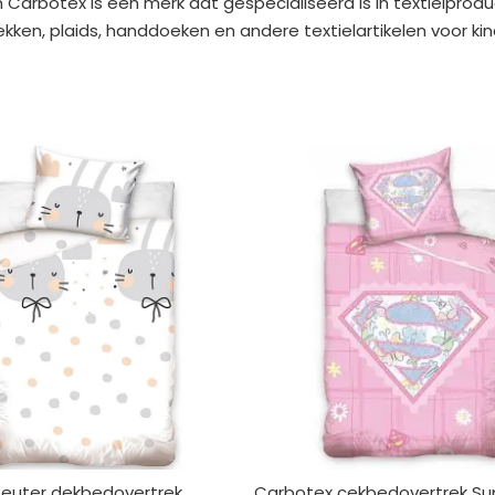
 Carbotex is een merk dat gespecialiseerd is in textielprodu
ken, plaids, handdoeken en andere textielartikelen voor kin
euter dekbedovertrek
Carbotex cekbedovertrek S