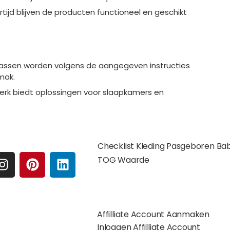
rtijd blijven de producten functioneel en geschikt
wassen worden volgens de aangegeven instructies
mak.
merk biedt oplossingen voor slaapkamers en
e media
Extra pagina's
Checklist Kleding Pasgeboren Ba
I
P
L
TOG Waarde
N
I
I
S
N
N
Affilates
T
T
K
A
E
E
Affilliate Account Aanmaken
G
R
D
gelijkheden:
Inloggen Affilliate Account