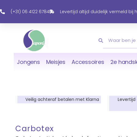
Ga
Naar
(+31) 06 4122 6784
Levertijd altijd duidelijk vermeld bij
De
Inhoud
Zoeken
Zoeken
Jongens
Meisjes
Accessoires
2e handsk
Veilig achteraf betalen met Klarna
Levertijd
Carbotex