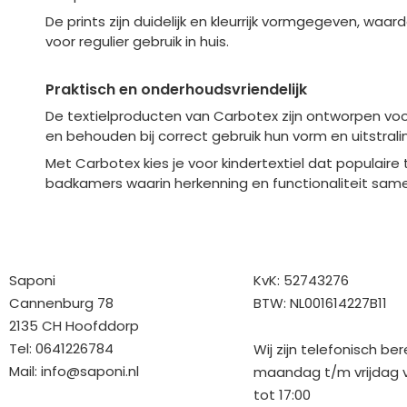
De prints zijn duidelijk en kleurrijk vormgegeven, waa
voor regulier gebruik in huis.
Praktisch en onderhoudsvriendelijk
De textielproducten van Carbotex zijn ontworpen vo
en behouden bij correct gebruik hun vorm en uitstra
Met Carbotex kies je voor kindertextiel dat populai
badkamers waarin herkenning en functionaliteit sa
Bedrijfgegevens
Overige gegev
Saponi
KvK: 52743276
Cannenburg 78
BTW: NL001614227B11
2135 CH Hoofddorp
Tel: 0641226784
Wij zijn telefonisch be
Mail:
info@saponi.nl
maandag t/m vrijdag v
tot 17:00