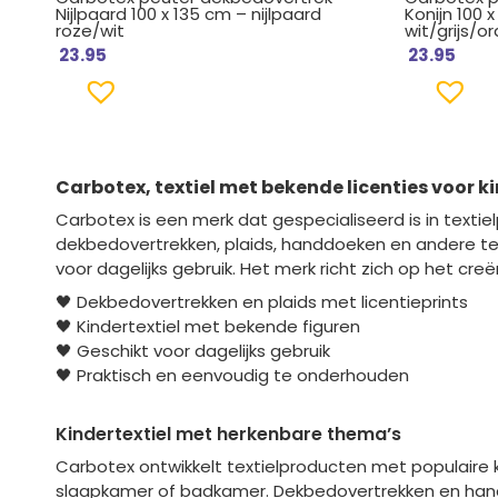
Nijlpaard 100 x 135 cm – nijlpaard
Konijn 100 
roze/wit
wit/grijs/or
23.95
23.95
Carbotex
, textiel met bekende licenties voor k
Carbotex is een merk dat gespecialiseerd is in texti
dekbedovertrekken, plaids, handdoeken en andere te
voor dagelijks gebruik. Het merk richt zich op het cre
🖤 Dekbedovertrekken en plaids met licentieprints
🖤 Kindertextiel met bekende figuren
🖤 Geschikt voor dagelijks gebruik
🖤 Praktisch en eenvoudig te onderhouden
Kindertextiel met herkenbare thema’s
Carbotex ontwikkelt textielproducten met populaire ka
slaapkamer of badkamer. Dekbedovertrekken en handdo