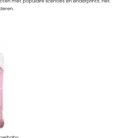
cten met populaire licenties en kinderprints. Het
deren.
uperbaby