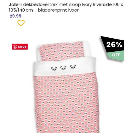
Jollein dekbedovertrek met sloop Ivory Riverside 100 x
135/140 cm – bladerenprint ivoor
29.99
Oorspronkelijke
Huidige
26%
prijs
prijs
Save
was:
is:
OFF
€ 34.95.
€ 25.95.