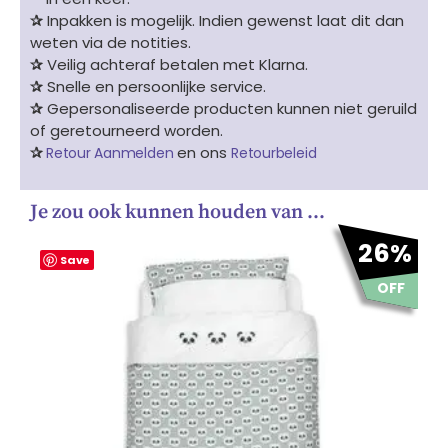
✰
Inpakken is mogelijk. Indien gewenst laat dit dan
weten via de notities.
✰
Veilig achteraf betalen met Klarna.
✰
Snelle en persoonlijke service.
✰
Gepersonaliseerde producten kunnen niet geruild
of geretourneerd worden.
✰
en ons
Retour Aanmelden
Retourbeleid
Je zou ook kunnen houden van …
Oorspronkelijke
Huidige
26%
prijs
prijs
Save
was:
is:
OFF
€ 34.95.
€ 25.95.