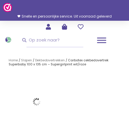
Ga
Naar
De
🖤 Snelle en persoonlijke service. Uit voorraad geleverd
Inhoud
Zoeken
Zoeken
Home
/
Slapen
/
Dekbedovertrekken
/ Carbotex cekbedovertrek
Superbaby 100 x 135 cm – Supergirlprint wit/roze