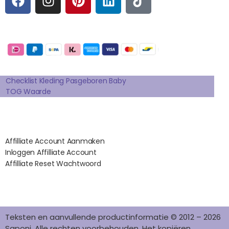
A
N
I
I
I
C
S
N
N
K
E
T
T
K
T
Betaalmogelijkheden:
B
A
E
E
O
O
G
R
D
K
Extra pagina's
O
R
E
I
K
A
S
N
Checklist Kleding Pasgeboren Baby
TOG Waarde
M
T
Affilates
Affilliate Account Aanmaken
Inloggen Affilliate Account
Affilliate Reset Wachtwoord
©2012 – 2026 saponi.nl | svwdeveloper.nl
Teksten en aanvullende productinformatie © 2012 – 2026
Saponi. Alle rechten voorbehouden. Het kopiëren,