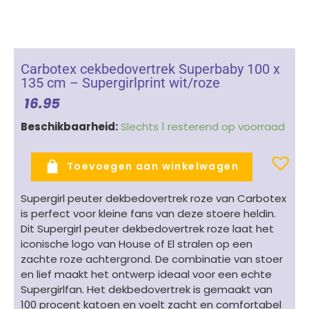
Carbotex cekbedovertrek Superbaby 100 x
135 cm – Supergirlprint wit/roze
16.95
Carbotex
Beschikbaarheid:
Slechts 1 resterend op voorraad
cekbedovertrek
Superbaby
Toevoegen aan winkelwagen
100
x
Supergirl peuter dekbedovertrek roze van Carbotex
135
is perfect voor kleine fans van deze stoere heldin.
cm
Dit Supergirl peuter dekbedovertrek roze laat het
-
iconische logo van House of El stralen op een
Supergirlprint
zachte roze achtergrond. De combinatie van stoer
wit/roze
en lief maakt het ontwerp ideaal voor een echte
aantal
Supergirlfan. Het dekbedovertrek is gemaakt van
100 procent katoen en voelt zacht en comfortabel