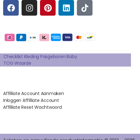
F
I
P
L
T
A
N
I
I
I
C
S
N
N
K
E
T
T
K
T
Betaalmogelijkheden:
B
A
E
E
O
O
G
R
D
K
Extra pagina's
O
R
E
I
K
A
S
N
Checklist Kleding Pasgeboren Baby
TOG Waarde
M
T
Affilates
Affilliate Account Aanmaken
Inloggen Affilliate Account
Affilliate Reset Wachtwoord
©2012 – 2026 saponi.nl | svwdeveloper.nl