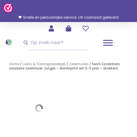
Ga
Naar
De
🖤 Snelle en persoonlijke service. Uit voorraad geleverd
Inhoud
Zoeken
Zoeken
Home
/
Luiers & Trainingsbroekjes
/
Zwemluiers
/ Swim Essentials
wasbare zwemluier Jungle – dierenprint wit 0-3 jaar – drukkers