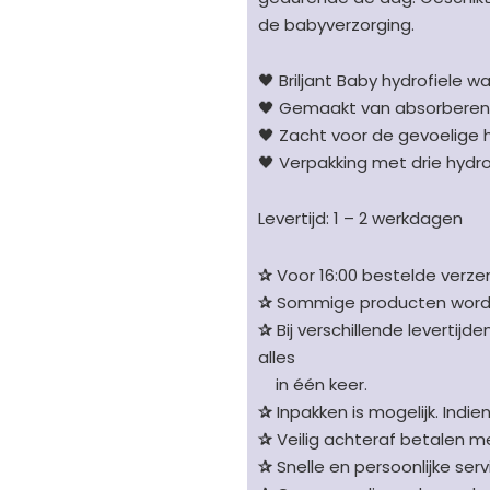
antraciet/wit
de babyverzorging.
aantal
🖤 Briljant Baby hydrofiele 
🖤 Gemaakt van absorberend
🖤 Zacht voor de gevoelige 
🖤 Verpakking met drie hydr
Levertijd: 1 – 2 werkdagen
✰
Voor 16:00 bestelde verzen
✰
Sommige producten worden 
✰
Bij verschillende levertijd
alles
in één keer.
✰
Inpakken is mogelijk. Indie
✰
Veilig achteraf betalen me
✰
Snelle en persoonlijke serv