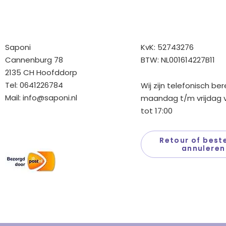
Bedrijfgegevens
Overige gegev
Saponi
KvK: 52743276
Cannenburg 78
BTW: NL001614227B11
2135 CH Hoofddorp
Tel: 0641226784
Wij zijn telefonisch be
Mail:
info@saponi.nl
maandag t/m vrijdag v
tot 17:00
Wij versturen met:
Retour of beste
annuleren