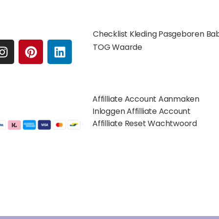
e media
Extra pagina's
Checklist Kleding Pasgeboren Ba
I
P
L
TOG Waarde
N
I
I
S
N
N
Affilates
T
T
K
A
E
E
Affilliate Account Aanmaken
G
R
D
gelijkheden:
Inloggen Affilliate Account
R
E
I
Affilliate Reset Wachtwoord
A
S
N
M
T
©2012 – 2026 saponi.nl | svwdeveloper.nl