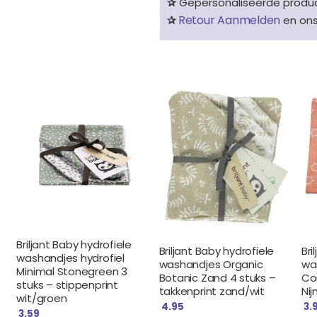
✰
Gepersonaliseerde product
Retour Aanmelden
✰
en on
Briljant Baby hydrofiele
Briljant Baby hydrofiele
Bri
washandjes hydrofiel
washandjes Organic
was
Minimal Stonegreen 3
Botanic Zand 4 stuks –
Cor
stuks – stippenprint
takkenprint zand/wit
Nij
wit/groen
4.95
3.
3.59