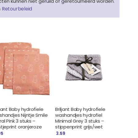
en kunnen niet geruild of geretourneerd worden.
Retourbeleid
s
ljant Baby hydrofiele
Briljant Baby hydrofiele
handjes Nijntje Smile
washandjes hydrofiel
al Pink 3 stuks –
Minimal Grey 3 stuks –
ntjeprint oranjeroze
stippenprint grijs/wet
95
3.59