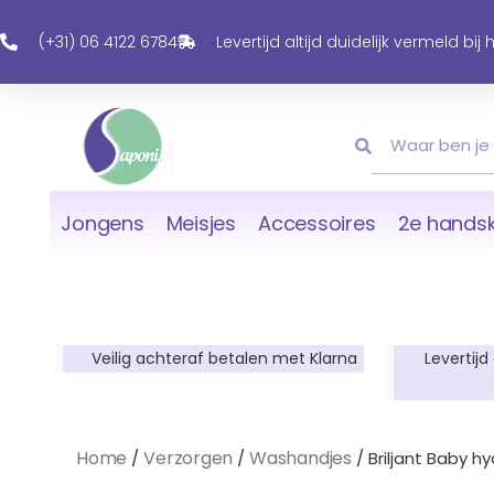
Ga
Naar
(+31) 06 4122 6784
Levertijd altijd duidelijk vermeld bij
De
Inhoud
Zoeken
Zoeken
Jongens
Meisjes
Accessoires
2e handsk
Veilig achteraf betalen met Klarna
Levertijd
Home
Verzorgen
Washandjes
/
/
/ Briljant Baby h