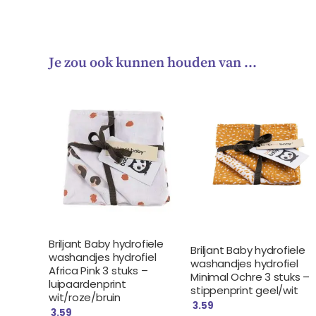
Je zou ook kunnen houden van …
Briljant Baby hydrofiele
Briljant Baby hydrofiele
washandjes hydrofiel
washandjes hydrofiel
Africa Pink 3 stuks –
Minimal Ochre 3 stuks –
luipaardenprint
stippenprint geel/wit
wit/roze/bruin
3.59
3.59