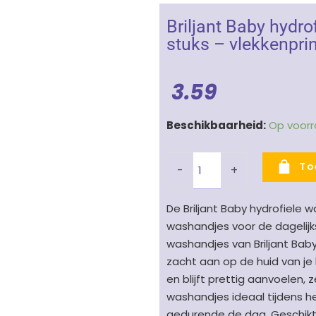
Briljant Baby hydro
stuks – vlekkenprin
3.59
Briljant
Beschikbaarheid:
Op voor
Baby
hydrofiele
To
-
+
washandjes
Art
De Briljant Baby hydrofiele 
Dark
washandjes voor de dagelijk
Grey
washandjes van Briljant Bab
3
zacht aan op de huid van je
stuks
en blijft prettig aanvoelen, 
-
washandjes ideaal tijdens 
vlekkenprint
gedurende de dag. Geschikt 