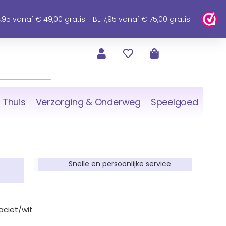
95 vanaf € 49,00 gratis - BE 7,95 vanaf € 75,00 gratis
 Thuis
Verzorging & Onderweg
Speelgoed
Snelle en persoonlijke service
aciet/wit