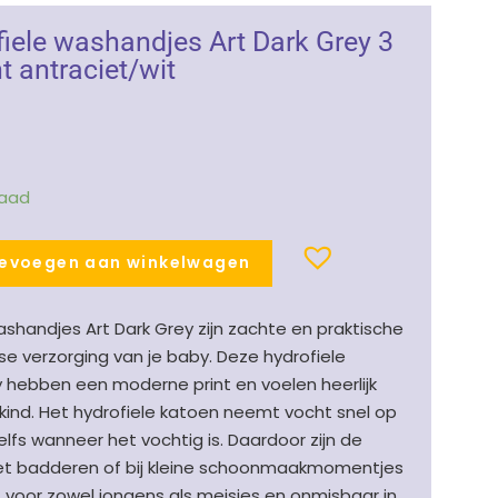
fiele washandjes Art Dark Grey 3
t antraciet/wit
raad
evoegen aan winkelwagen
washandjes Art Dark Grey zijn zachte en praktische
se verzorging van je baby. Deze hydrofiele
y hebben een moderne print en voelen heerlijk
 kind. Het hydrofiele katoen neemt vocht snel op
zelfs wanneer het vochtig is. Daardoor zijn de
het badderen of bij kleine schoonmaakmomentjes
voor zowel jongens als meisjes en onmisbaar in