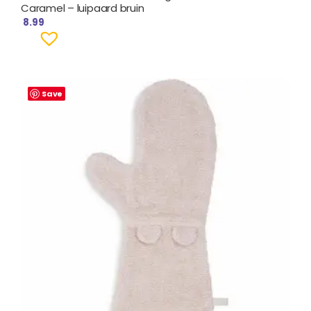
Caramel – luipaard bruin
8.99
Save