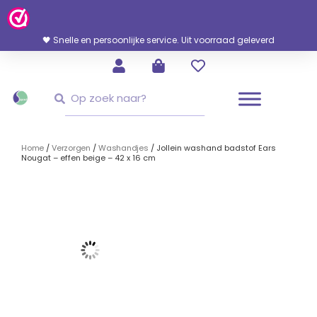
Ga
Naar
De
🖤 Snelle en persoonlijke service. Uit voorraad geleverd
Inhoud
Zoeken
Zoeken
Home
/
Verzorgen
/
Washandjes
/ Jollein washand badstof Ears
Nougat – effen beige – 42 x 16 cm