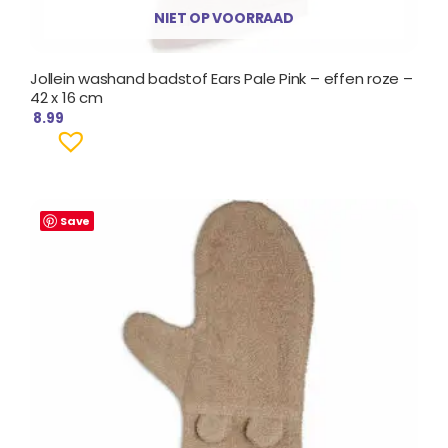
NIET OP VOORRAAD
Jollein washand badstof Ears Pale Pink – effen roze –
42 x 16 cm
8.99
Save