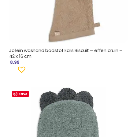
Jollein washand badstof Ears Biscuit – effen bruin –
42 x 16 cm
8.99
Save