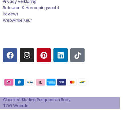
Privacy Verklaring
Retouren & Herroepingsrecht
Reviews
WebwinkelK
Eur
Sociale media
F
I
P
L
T
A
N
I
I
I
C
S
N
N
K
E
T
T
K
T
Betaalmogelijkheden:
B
A
E
E
O
O
G
R
D
K
Extra pagina's
O
R
E
I
K
A
S
N
Checklist Kleding Pasgeboren Baby
TOG Waarde
M
T
Affilates