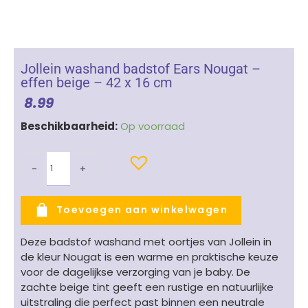
Jollein washand badstof Ears Nougat –
effen beige – 42 x 16 cm
8.99
Jollein
Beschikbaarheid:
Op voorraad
washand
badstof
-
+
Ears
Nougat
-
Toevoegen aan winkelwagen
effen
beige
Deze badstof washand met oortjes van Jollein in
-
de kleur Nougat is een warme en praktische keuze
42
voor de dagelijkse verzorging van je baby. De
x
zachte beige tint geeft een rustige en natuurlijke
16
uitstraling die perfect past binnen een neutrale
cm