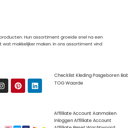
producten. Hun assortiment groeide snel na een
 wat makkelijker maken. In ons assortiment vind
e media
Extra pagina's
Checklist Kleding Pasgeboren Ba
I
P
L
TOG Waarde
N
I
I
S
N
N
Affilates
T
T
K
A
E
E
Affilliate Account Aanmaken
G
R
D
gelijkheden:
Inloggen Affilliate Account
R
E
I
Affilliate Reset Wachtwoord