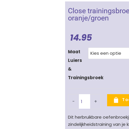
Close trainingsbroek
oranje/groen
14.95
Close
Maat
trainingsbroekje
Luiers
Tijgers
&
-
Trainingsbroek
tijgerprint
oranje/groen
aantal
To
-
+
Dit herbruikbare oefenbroekje
zindelijkheidstraining van je