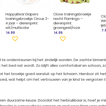
HappyBear Diapers
Close trainingsbroekje
Cl
trainingsbroekje Circus 2-
nacht Flamingo –
Wi
4 jaar – dierenprint
dierenprint
ijs
wit/multicolor
groengeel/roze
7.
14.99
14.95
d te ondersteunen bij het zindelijk worden. De zachte binne
 het bed nat wordt. Zo blijft alles comfortabel en schoon, zo
t het broekje goed aansluit op het lichaam. Hierdoor zit het 
ed, wat helpt om het vertrouwen van je kind te vergroten ti
k een duurzame keuze. Doordat het herbruikbaar is, hoef je 
broekje is eenvoudig te wassen en snel weer klaar voor gebr