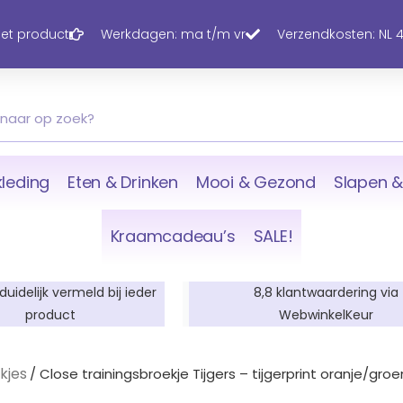
 het product
Werkdagen: ma t/m vr
Verzendkosten: NL 4,
leding
Eten & Drinken
Mooi & Gezond
Slapen &
Kraamcadeau’s
SALE!
 duidelijk vermeld bij ieder
8,8 klantwaardering via
product
WebwinkelKeur
kjes
/ Close trainingsbroekje Tijgers – tijgerprint oranje/groe