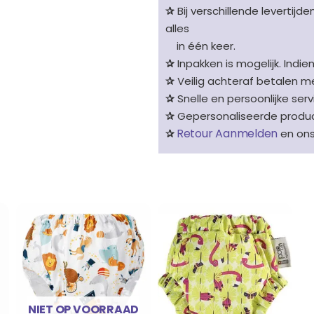
✰
Bij verschillende levertijd
alles
in één keer.
✰
Inpakken is mogelijk. Indie
✰
Veilig achteraf betalen me
✰
Snelle en persoonlijke serv
✰
Gepersonaliseerde product
Retour Aanmelden
✰
en on
NIET OP VOORRAAD