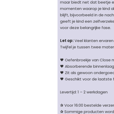
maar biedt net dat beetje ex
momenten waarop je kind al
blijft, bijvoorbeeld in de nac
geeft je kind een zelfverze
voor deze belangrijke fase.
Let op:
Veel klanten ervaren d
Twijfel je tussen twee mate
🖤 Oefenbroekje van Close met
🖤 Absorberende binnenlaag
🖤 Zit als gewoon ondergoe
🖤 Geschikt voor de laatste f
Levertijd: 1 – 2 werkdagen
✰
Voor 16:00 bestelde verzen
✰
Sommige producten worden 