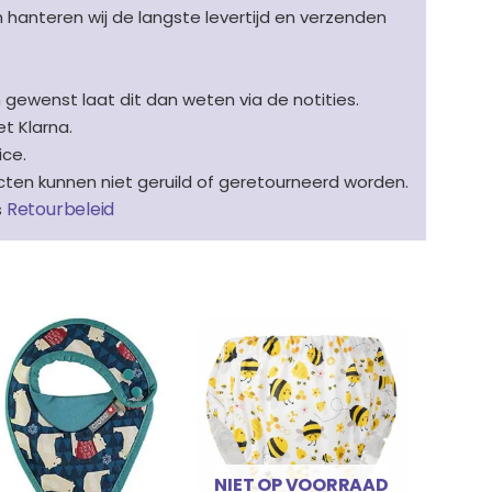
en hanteren wij de langste levertijd en verzenden
n gewenst laat dit dan weten via de notities.
t Klarna.
ice.
en kunnen niet geruild of geretourneerd worden.
Retourbeleid
s
NIET OP VOORRAAD