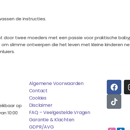
wassen de instructies.
cht door twee moeders met een passie voor praktische baby
 om slimme ontwerpen die het leven met kleine kinderen net
luiers.
ens
Saponi
Social
F
T
Algemene Voorwaarden
A
I
Contact
C
K
Cookies
E
T
Disclaimer
reikbaar op
B
O
FAQ – Veelgestelde Vragen
an 10:00
O
K
Garantie & Klachten
Betaalmo
O
GDPR/AVG