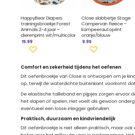
HappyBear Diapers
Close slabbetje Stage
trainingsbroekje Forest
Campervan fleece –
Animals 2-4 jaar –
kampeerautoprint
dierenprint wit/multicolor
oranje/blauw
15.99
9.95
Comfort en zekerheid tijdens het oefenen
Dit oefenbroekje van Close is ontworpen om je kin
op, terwijl de waterdichte buitenkant voorkomt dat
De elastische tailleband en pijpjes zorgen ervoor da
het slapen of spelen. Het voelt als gewoon ondergo
eventueel een losse inlegger gebruiken.
Praktisch, duurzaam en kindvriendelijk
Dit oefenbroekje is niet alleen praktisch, maar oo
beter voor het milieu én voor je portemonnee. Het 