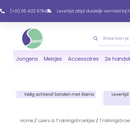
Ga
Naar
(+31) 06 4122 6784
Levertijd altijd duidelijk vermeld bij
De
Inhoud
Zoeken
Zoeken
Jongens
Meisjes
Accessoires
2e handsk
Veilig achteraf betalen met Klarna
Levertijd
Home
Luiers & Trainingsbroekjes
Trainingsbroe
/
/