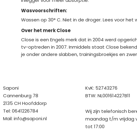
inlegger voor meer absorptie.
Wasvoorschriften:
Wassen op 30° C. Niet in de droger. Lees voor het 
Over het merk Close
Close is een Engels merk dat in 2004 werd opgeri
tv-optreden in 2007. Inmiddels staat Close bekend
je onder andere slabben, trainingsbroekjes en zwem
Bedrijfgegevens
Overige gegev
Saponi
KvK: 52743276
Cannenburg 78
BTW: NL001614227B11
2135 CH Hoofddorp
Tel: 0641226784
Wij zijn telefonisch be
Mail:
info@saponi.nl
maandag t/m vrijdag v
tot 17:00