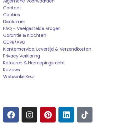
Algemene Voorwaarden
Contact
Cookies
Disclaimer
FAQ – Veelgestelde Vragen
Garantie & Klachten
GDPR/AVG
Klantenservice, Levertijd & Verzendkosten
Privacy Verklaring
Retouren & Herroepingsrecht
Reviews
WebwinkelK
Eur
Sociale media
F
I
P
L
T
A
N
I
I
I
C
S
N
N
K
E
T
T
K
T
Betaalmogelijkheden: