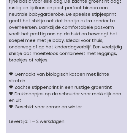
fijne basic voor elke dag. De zachte groentint oogt
aantal
rustig en tijdloos en past perfect binnen een
neutrale babygarderobe. De speelse stipjesprint
geeft het shirtje net dat beetje extra zonder te
overheersen. Dankzij de comfortabele pasvorm
voelt het prettig aan op de huid en beweegt het
soepel mee met je baby. Ideaal voor thuis,
onderweg of op het kinderdagverblijf. Een veelzijdig
shirtje dat moeiteloos combineert met leggings,
broekjes of rokjes.
🖤 Gemaakt van biologisch katoen met lichte
stretch
🖤 Zachte stippenprint in een rustige groentint
🖤 Drukknoopjes op de schouder voor makkelijk aan
en uit
🖤 Geschikt voor zomer en winter
Levertijd: 1 – 2 werkdagen