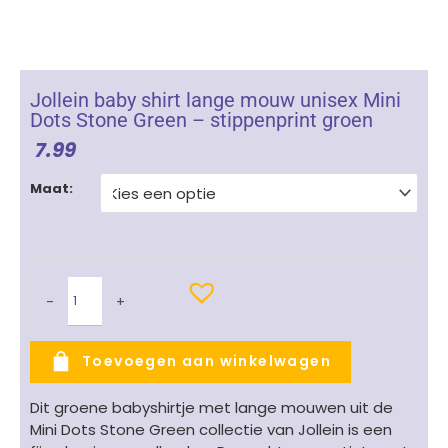
Jollein baby shirt lange mouw unisex Mini
Dots Stone Green – stippenprint groen
7.99
Jollein
Maat:
baby
shirt
lange
mouw
unisex
-
+
Mini
Dots
Stone
Toevoegen aan winkelwagen
Green
-
Dit groene babyshirtje met lange mouwen uit de
stippenprint
Mini Dots Stone Green collectie van Jollein is een
groen