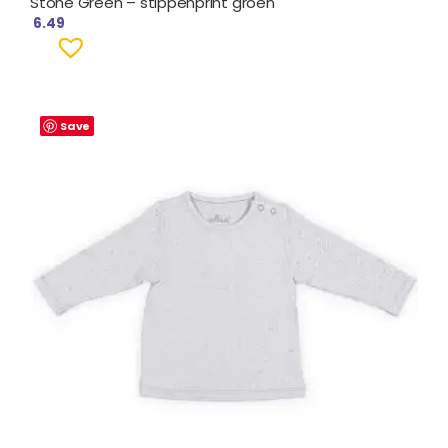
Stone Green – stippenprint groen
6.49
Save