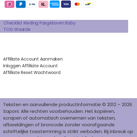
B
A
E
E
O
O
G
R
D
K
Extra pagina's
O
R
E
I
K
A
S
N
Checklist Kleding Pasgeboren Baby
TOG Waarde
M
T
Affilates
Affilliate Account Aanmaken
Inloggen Affilliate Account
Affilliate Reset Wachtwoord
©2012 – 2026 saponi.nl | svwdeveloper.nl
Teksten en aanvullende productinformatie © 2012 – 2026
Saponi. Alle rechten voorbehouden. Het kopiëren,
scrapen of automatisch overnemen van teksten,
afbeeldingen of broncode zonder voorafgaande
schriftelijke toestemming is strikt verboden. Bij inbreuk op