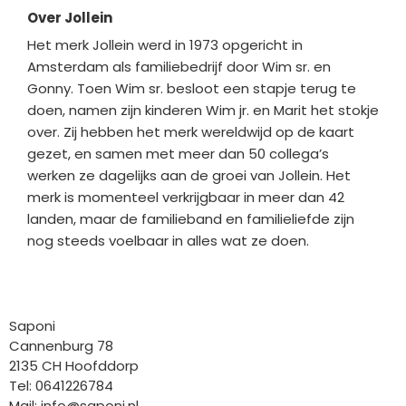
Over Jollein
Het merk Jollein werd in 1973 opgericht in
Amsterdam als familiebedrijf door Wim sr. en
Gonny. Toen Wim sr. besloot een stapje terug te
doen, namen zijn kinderen Wim jr. en Marit het stokje
over. Zij hebben het merk wereldwijd op de kaart
gezet, en samen met meer dan 50 collega’s
werken ze dagelijks aan de groei van Jollein. Het
merk is momenteel verkrijgbaar in meer dan 42
landen, maar de familieband en familieliefde zijn
nog steeds voelbaar in alles wat ze doen.
Bedrijfgegevens
Saponi
Cannenburg 78
2135 CH Hoofddorp
Tel: 0641226784
Mail:
info@saponi.nl