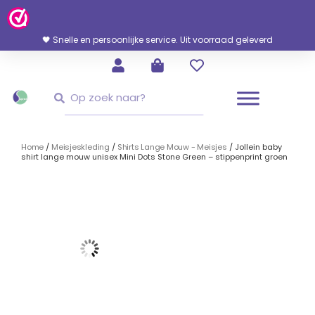
Ga
Naar
De
🖤 Snelle en persoonlijke service. Uit voorraad geleverd
Inhoud
Zoeken
Zoeken
Home
/
Meisjeskleding
/
Shirts Lange Mouw - Meisjes
/ Jollein baby
shirt lange mouw unisex Mini Dots Stone Green – stippenprint groen