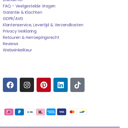
FAQ – Veelgestelde Vragen
Garantie & Klachten
GDPR/AVG
Klantenservice, Levertijd & Verzendkosten
Privacy Verklaring
Retouren & Herroepingsrecht
Reviews
WebwinkelK
Eur
Sociale media
F
I
P
L
T
A
N
I
I
I
C
S
N
N
K
E
T
T
K
T
Betaalmogelijkheden:
B
A
E
E
O
O
G
R
D
K
Extra pagina's
O
R
E
I