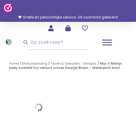
Ga
Naar
De
🖤 Snelle en persoonlijke service. Uit voorraad geleverd
Inhoud
Zoeken
Zoeken
Home
/
Meisjeskleding
/
Truien & Sweaters - Meisjes
/ Mijs X Merlijn
baby sweater trui velours unisex Haasje Brown – dierenprint bruin