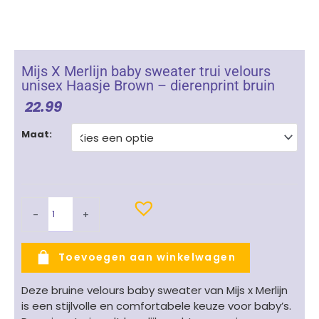
Mijs X Merlijn baby sweater trui velours
unisex Haasje Brown – dierenprint bruin
22.99
Mijs
Maat:
X
Merlijn
baby
sweater
trui
-
+
velours
unisex
Haasje
Toevoegen aan winkelwagen
Brown
-
Deze bruine velours baby sweater van Mijs x Merlijn
dierenprint
is een stijlvolle en comfortabele keuze voor baby’s.
bruin