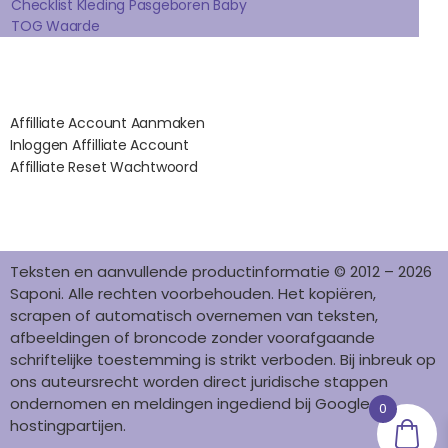
K
A
S
N
Checklist Kleding Pasgeboren Baby
TOG Waarde
M
T
Affilates
Affilliate Account Aanmaken
Inloggen Affilliate Account
Affilliate Reset Wachtwoord
©2012 – 2026 saponi.nl | svwdeveloper.nl
Teksten en aanvullende productinformatie © 2012 – 2026
Saponi. Alle rechten voorbehouden. Het kopiëren,
scrapen of automatisch overnemen van teksten,
afbeeldingen of broncode zonder voorafgaande
schriftelijke toestemming is strikt verboden. Bij inbreuk op
ons auteursrecht worden direct juridische stappen
ondernomen en meldingen ingediend bij Google en
0
hostingpartijen.