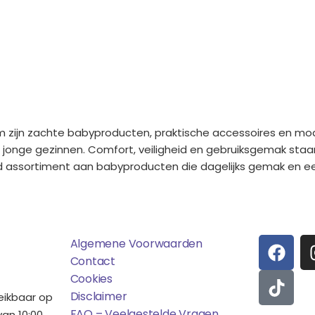
m zijn zachte babyproducten, praktische accessoires en mo
 jonge gezinnen. Comfort, veiligheid en gebruiksgemak staa
eed assortiment aan babyproducten die dagelijks gemak en e
ens
Saponi
Social
F
T
Algemene Voorwaarden
A
I
Contact
C
K
Cookies
E
T
Disclaimer
reikbaar op
B
O
FAQ – Veelgestelde Vragen
an 10:00