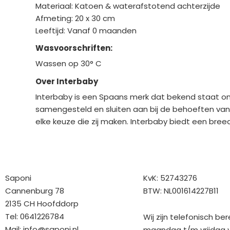
Materiaal: Katoen & waterafstotend achterzijde
Afmeting: 20 x 30 cm
Leeftijd: Vanaf 0 maanden
Wasvoorschriften:
Wassen op 30° C
Over Interbaby
Interbaby is een Spaans merk dat bekend staat o
samengesteld en sluiten aan bij de behoeften van
elke keuze die zij maken. Interbaby biedt een br
Bedrijfgegevens
Overige gegev
Saponi
KvK: 52743276
Cannenburg 78
BTW: NL001614227B11
2135 CH Hoofddorp
Tel: 0641226784
Wij zijn telefonisch be
Mail:
info@saponi.nl
maandag t/m vrijdag v