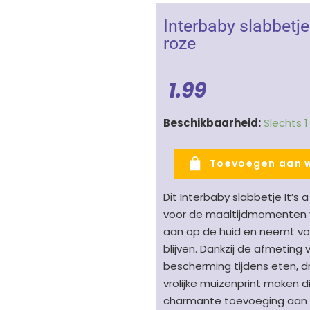
Interbaby slabbetje 
roze
1.99
Interbaby
Beschikbaarheid:
Slechts 
slabbetje
Muis
Toevoegen aan 
It's
a
Dit Interbaby slabbetje It’s 
Girl
voor de maaltijdmomenten va
–
aan op de huid en neemt vo
tekst
blijven. Dankzij de afmeting
&
bescherming tijdens eten, dr
muis
vrolijke muizenprint maken d
roze
charmante toevoeging aan de