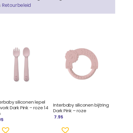
Retourbeleid
s
erbaby siliconen lepel
Interbaby siliconen bijtring
vork Dark Pink – roze 14
Dark Pink – roze
m
7.95
95