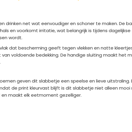
 en drinken net wat eenvoudiger en schoner te maken. De b
als en voorkomt irritatie, wat belangrijk is tijdens dagelijks
sen wordt.
ak dat bescherming geeft tegen vlekken en natte kleertjes. H
ent van voldoende bedekking. De handige sluiting maakt het 
.
loemen geven dit slabbetje een speelse en lieve uitstraling. 
 de print kleurvast blijft is dit slabbetje niet alleen mooi
el en maakt elk eetmoment gezelliger.