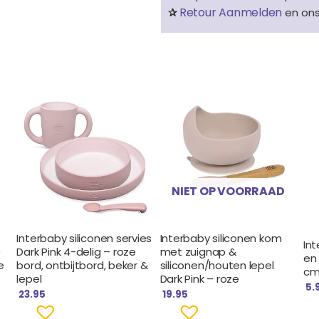
Retour Aanmelden
✰
en on
NIET OP VOORRAAD
Interbaby siliconen servies
Interbaby siliconen kom
Int
0
Dark Pink 4-delig – roze
met zuignap &
en 
e
bord, ontbijtbord, beker &
siliconen/houten lepel
c
lepel
Dark Pink – roze
5.
23.95
19.95