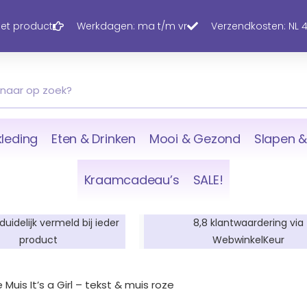
 het product
Werkdagen: ma t/m vr
Verzendkosten: NL 4,
leding
Eten & Drinken
Mooi & Gezond
Slapen &
Kraamcadeau’s
SALE!
 duidelijk vermeld bij ieder
8,8 klantwaardering via
product
WebwinkelKeur
Muis It’s a Girl – tekst & muis roze