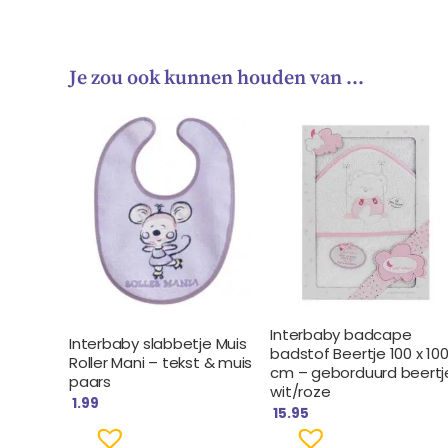
Je zou ook kunnen houden van …
Interbaby badcape
Interbaby slabbetje Muis
badstof Beertje 100 x 10
Roller Mani – tekst & muis
cm – geborduurd beertj
paars
wit/roze
1.99
15.95