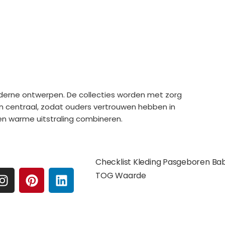
derne ontwerpen. De collecties worden met zorg
n centraal, zodat ouders vertrouwen hebben in
en warme uitstraling combineren.
e media
Extra pagina's
Checklist Kleding Pasgeboren Ba
I
P
L
TOG Waarde
N
I
I
S
N
N
Affilates
T
T
K
A
E
E