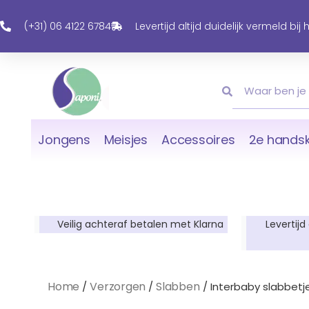
Ga
Naar
(+31) 06 4122 6784
Levertijd altijd duidelijk vermeld bij
De
Inhoud
Zoeken
Zoeken
Jongens
Meisjes
Accessoires
2e handsk
Veilig achteraf betalen met Klarna
Levertijd
Home
Verzorgen
Slabben
/
/
/ Interbaby slabbetje 