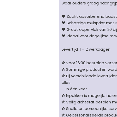
aantal
waar ouders graag naar grij
🖤 Zacht absorberend bads
🖤 Schattige muisprint met It’
🖤 Groot oppervlak van 20 bi
🖤 Ideaal voor dagelijkse ma
Levertijd: 1 – 2 werkdagen
✰
Voor 16:00 bestelde verzen
✰
Sommige producten worden 
✰
Bij verschillende levertijd
alles
in één keer.
✰
Inpakken is mogelijk. Indie
✰
Veilig achteraf betalen me
✰
Snelle en persoonlijke serv
✰
Gepersonaliseerde product