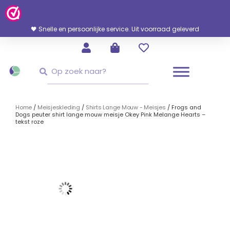
Ga
Naar
De
🖤 Snelle en persoonlijke service. Uit voorraad geleverd
Inhoud
Zoeken
Zoeken
Home
/
Meisjeskleding
/
Shirts Lange Mouw - Meisjes
/ Frogs and
Dogs peuter shirt lange mouw meisje Okey Pink Melange Hearts –
tekst roze