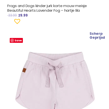
Frogs and Dogs kinder jurk korte mouw meisje
Beautiful Hearts Lavender Fog – hartje lila
33.99
29.99
Scherp
Oorspronkelijke
Huidige
Geprijsd
prijs
prijs
Save
was:
is:
€ 22.99.
€ 19.99.