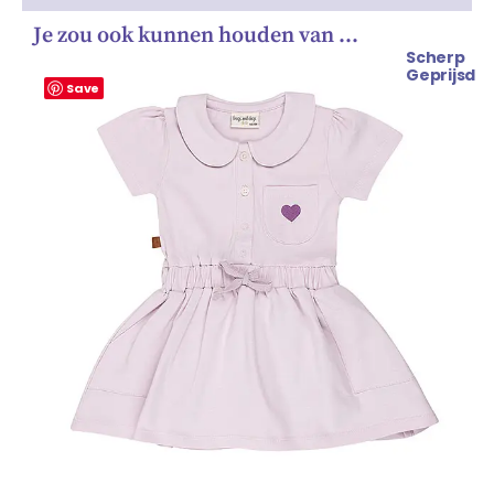
Je zou ook kunnen houden van …
Scherp
Oorspronkelijke
Huidige
Geprijsd
prijs
prijs
Save
was:
is:
€ 33.99.
€ 29.99.