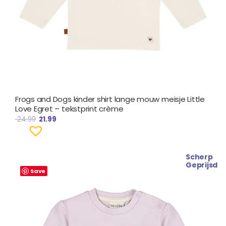
Frogs and Dogs kinder shirt lange mouw meisje Little
Love Egret – tekstprint crème
24.99
21.99
Scherp
Prijsklasse:
Geprijsd
€ 25.99
Save
tot
€ 28.99