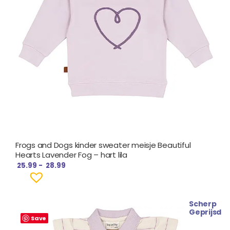
Frogs and Dogs kinder sweater meisje Beautiful
Hearts Lavender Fog – hart lila
25.99
-
28.99
Scherp
Oorspronkelijke
Huidige
Geprijsd
prijs
prijs
Save
was:
is: