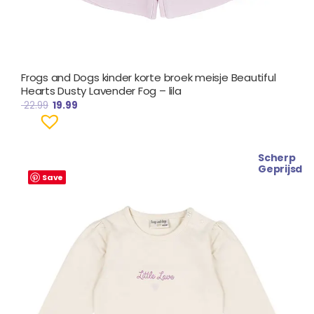
Frogs and Dogs kinder korte broek meisje Beautiful
Hearts Dusty Lavender Fog – lila
22.99
19.99
Scherp
Oorspronkelijke
Huidige
Geprijsd
prijs
prijs
Save
was:
is:
€ 24.99.
€ 21.99.