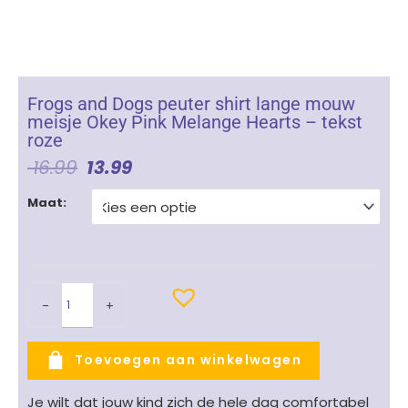
Frogs and Dogs peuter shirt lange mouw
meisje Okey Pink Melange Hearts – tekst
roze
Oorspronkelijke
Huidige
16.99
13.99
Prijs
Prijs
Frogs
Was:
Is:
Maat:
and
€ 16.99.
€ 13.99.
Dogs
peuter
shirt
lange
-
+
mouw
meisje
Okey
Toevoegen aan winkelwagen
Pink
Melange
Je wilt dat jouw kind zich de hele dag comfortabel