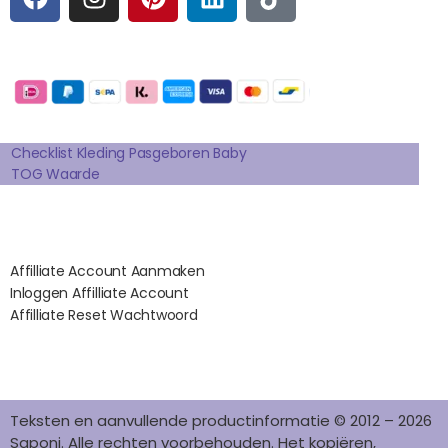
A
N
I
I
I
C
S
N
N
K
E
T
T
K
T
Betaalmogelijkheden:
B
A
E
E
O
O
G
R
D
K
Extra pagina's
O
R
E
I
K
A
S
N
Checklist Kleding Pasgeboren Baby
TOG Waarde
M
T
Affilates
Affilliate Account Aanmaken
Inloggen Affilliate Account
Affilliate Reset Wachtwoord
©2012 – 2026 saponi.nl | svwdeveloper.nl
Teksten en aanvullende productinformatie © 2012 – 2026
Saponi. Alle rechten voorbehouden. Het kopiëren,