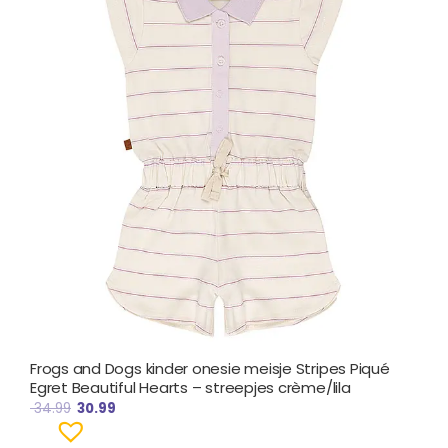
€ 34.99.
€ 30.99.
Frogs and Dogs kinder onesie meisje Stripes Piqué
Egret Beautiful Hearts – streepjes crème/lila
34.99
30.99