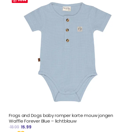
prijs
prijs
was:
is:
€ 18.99.
€ 15.99.
Frogs and Dogs baby romper korte mouw jongen
Waffle Forever Blue – lichtblauw
18.99
15.99