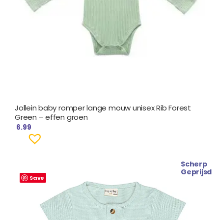
Jollein baby romper lange mouw unisex Rib Forest
Green – effen groen
6.99
Scherp
Oorspronkelijke
Huidige
Geprijsd
prijs
prijs
Save
was:
is:
€ 18.99.
€ 15.99.