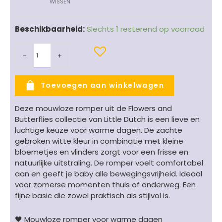
baby
WISSEN
romper
mouwloos
Beschikbaarheid:
Slechts 1 resterend op voorraad
meisje
Flowers
&
-
+
Butterflies
-
Toevoegen aan winkelwagen
vlinderprint
gebroken
Deze mouwloze romper uit de Flowers and
wit
Butterflies collectie van Little Dutch is een lieve en
aantal
luchtige keuze voor warme dagen. De zachte
gebroken witte kleur in combinatie met kleine
bloemetjes en vlinders zorgt voor een frisse en
natuurlijke uitstraling. De romper voelt comfortabel
aan en geeft je baby alle bewegingsvrijheid. Ideaal
voor zomerse momenten thuis of onderweg. Een
fijne basic die zowel praktisch als stijlvol is.
🖤 Mouwloze romper voor warme dagen