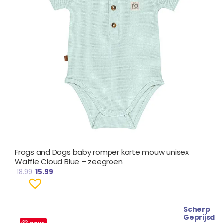
Frogs and Dogs baby romper korte mouw unisex
Waffle Cloud Blue – zeegroen
18.99
15.99
Scherp
Oorspronkelijke
Huidige
Geprijsd
Save