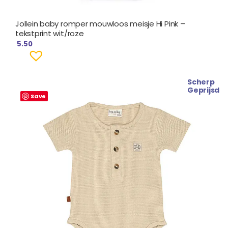
Jollein baby romper mouwloos meisje Hi Pink –
tekstprint wit/roze
5.50
Scherp
Oorspronkelijke
Huidige
Geprijsd
prijs
prijs
Save
was:
is:
€ 18.99.
€ 15.99.