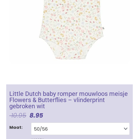
Little Dutch baby romper mouwloos meisje
Flowers & Butterflies – vlinderprint
gebroken wit
Oorspronkelijke
Huidige
10.95
8.95
Prijs
Prijs
Little
Was:
Is:
Maat:
Dutch
€ 10.95.
€ 8.95.