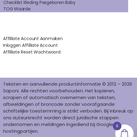
K
A
S
N
Checklist Kleding Pasgeboren Baby
TOG Waarde
M
T
Affilates
Affilliate Account Aanmaken
Inloggen Affilliate Account
Affilliate Reset Wachtwoord
©2012 – 2026 saponi.nl | svwdeveloper.nl
Teksten en aanvullende productinformatie © 2012 – 2026
Saponi. Alle rechten voorbehouden. Het kopiëren,
scrapen of automatisch overnemen van teksten,
afbeeldingen of broncode zonder voorafgaande
schriftelijke toestemming is strikt verboden. Bij inbreuk op
ons auteursrecht worden direct juridische stappen
ondernomen en meldingen ingediend bij Google en
0
hostingpartijen.