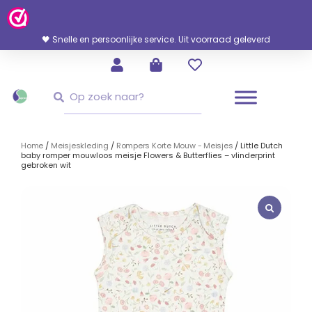
Ga
Naar
De
🖤 Snelle en persoonlijke service. Uit voorraad geleverd
Inhoud
Zoeken
Zoeken
Home
/
Meisjeskleding
/
Rompers Korte Mouw - Meisjes
/ Little Dutch
baby romper mouwloos meisje Flowers & Butterflies – vlinderprint
gebroken wit