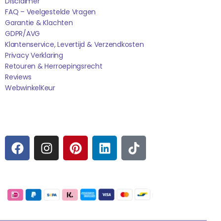
Disclaimer
FAQ – Veelgestelde Vragen
Garantie & Klachten
GDPR/AVG
Klantenservice, Levertijd & Verzendkosten
Privacy Verklaring
Retouren & Herroepingsrecht
Reviews
WebwinkelK
Eur
Sociale media
F
I
P
L
T
A
N
I
I
I
C
S
N
N
K
E
T
T
K
T
Betaalmogelijkheden:
B
A
E
E
O
O
G
R
D
K
Extra pagina's
O
R
E
I