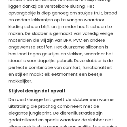
liggen dankzij de verstelbare sluiting. Het
opvangbakje is diep genoeg om stukjes fruit, brood
en andere lekkernijen op te vangen waardoor
kleding schoon blijft en jij minder hoeft schoon te
maken. De slabber is gemaakt van volledig veilige
materialen die vrij zijn van BPA, PVC en andere
ongewenste stoffen. Het duurzame siliconen is
bestand tegen geurtjes en vlekken, waardoor het
ideaal is voor dagelijks gebruik. Deze slabber is de
perfecte combinatie van comfort, functionaliteit
en stijl en maakt elk eetmoment een beetje
makkelijker.
Stijlvol design dat opvalt
De roestkleurige tint geeft de slabber een warme
uitstraling die p
rachtig combineert met de
elegante jungleprint. De dierenillustraties zijn
gedetailleerd en speels waardoor de slabber niet
alleen praktisch is maar ook een vrolijke toevoeging