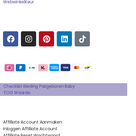
WebwinkelK
Eur
Sociale media
F
I
P
L
T
A
N
I
I
I
C
S
N
N
K
E
T
T
K
T
Betaalmogelijkheden:
B
A
E
E
O
O
G
R
D
K
Extra pagina's
O
R
E
I
K
A
S
N
Checklist Kleding Pasgeboren Baby
TOG Waarde
M
T
Affilates
Affilliate Account Aanmaken
Inloggen Affilliate Account
Affilliate Reset Wachtwoord