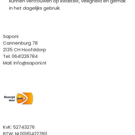
kunnen vertrouwen op kwaliteit, veiligheid en gemak
in het dagelijks gebruik.
Bedrijfgegevens
Saponi
Cannenburg 78
2135 CH Hoofddorp
Tel: 0641226784
Mail:
info@saponi.nl
Wij versturen met:
Overige gegevens
KvK: 52743276
BTW: NL001614227B11