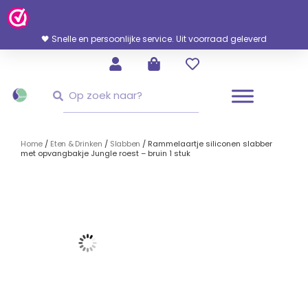
Ga
Naar
De
🖤 Snelle en persoonlijke service. Uit voorraad geleverd
Inhoud
Zoeken
Zoeken
Home
/
Eten & Drinken
/
Slabben
/ Rammelaartje siliconen slabber
met opvangbakje Jungle roest – bruin 1 stuk