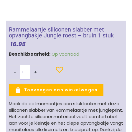
Rammelaartje siliconen slabber met
opvangbakje Jungle roest – bruin 1 stuk
16.95
Rammelaartje
Beschikbaarheid:
Op voorraad
siliconen
slabber
-
+
met
opvangbakje
Jungle
Toevoegen aan winkelwagen
roest
-
Maak de eetmomentjes een stuk leuker met deze
bruin
siliconen slabber van Rammelaartje met jungleprint.
1
Het zachte siliconenmateriaal voelt comfortabel
stuk
aan voor je kleintje en het diepe opvangbakje vangt
aantal
moeiteloos alle kruimels en knoeipret op. Dankzij de