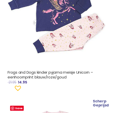
Frogs and Dogs kinder pyjama meisje Unicorn –
eenhoornprint blauw/roze/goud
21.95
14.95
Scherp
Oorspronkelijke
Huidige
Geprijsd
prijs
prijs
Save
was:
is: