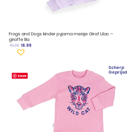
Frogs and Dogs kinder pyjama meisje Giraf Lilac –
giraffe lila
19.99
16.99
Scherp
Oorspronkelijke
Huidige
Geprijsd
prijs
prijs
Save
was:
is:
€ 21.95.
€ 16.95.