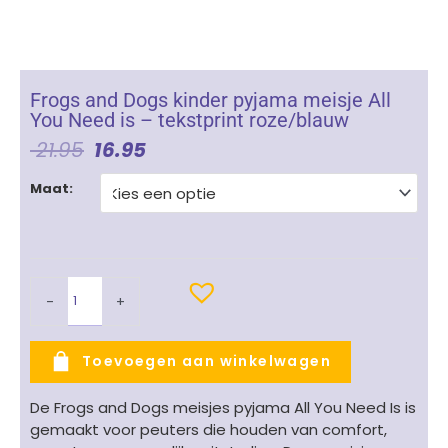
Frogs and Dogs kinder pyjama meisje All
You Need is – tekstprint roze/blauw
Oorspronkelijke
Huidige
21.95
16.95
Prijs
Prijs
Frogs
Was:
Is:
Maat:
and
€ 21.95.
€ 16.95.
Dogs
kinder
pyjama
meisje
-
+
All
You
Need
Toevoegen aan winkelwagen
is
-
De Frogs and Dogs meisjes pyjama All You Need Is is
tekstprint
gemaakt voor peuters die houden van comfort,
roze/blauw