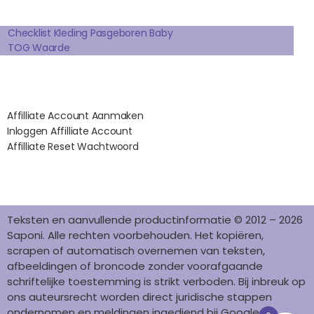
O
G
R
D
K
Extra pagina's
O
R
E
I
K
A
S
N
Checklist Kleding Pasgeboren Baby
TOG Waarde
M
T
Affilates
Affilliate Account Aanmaken
Inloggen Affilliate Account
Affilliate Reset Wachtwoord
©2012 – 2026 saponi.nl | svwdeveloper.nl
Teksten en aanvullende productinformatie © 2012 – 2026
Saponi. Alle rechten voorbehouden. Het kopiëren,
scrapen of automatisch overnemen van teksten,
afbeeldingen of broncode zonder voorafgaande
schriftelijke toestemming is strikt verboden. Bij inbreuk op
ons auteursrecht worden direct juridische stappen
ondernomen en meldingen ingediend bij Google en