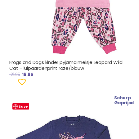
Frogs and Dogs kinder pyjama meisje Leopard Wild
Cat – luipaardenprint roze/blauw
21.95
16.95
Scherp
Oorspronkelijke
Huidige
Geprijsd
prijs
prijs
Save
was:
is:
€ 21.95.
€ 14.95.