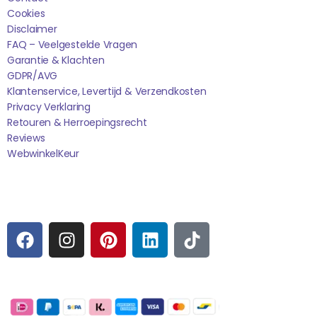
Cookies
Disclaimer
FAQ – Veelgestelde Vragen
Garantie & Klachten
GDPR/AVG
Klantenservice, Levertijd & Verzendkosten
Privacy Verklaring
Retouren & Herroepingsrecht
Reviews
WebwinkelK
Eur
Sociale media
F
I
P
L
T
A
N
I
I
I
C
S
N
N
K
E
T
T
K
T
Betaalmogelijkheden:
B
A
E
E
O