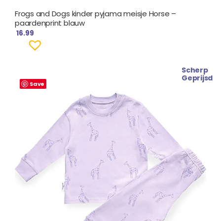
Frogs and Dogs kinder pyjama meisje Horse –
paardenprint blauw
16.99
Scherp
Oorspronkelijke
Huidige
Geprijsd
prijs
prijs
Save
was:
is:
€ 19.99.
€ 16.99.