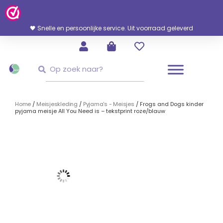
Ga
Naar
De
🖤 Snelle en persoonlijke service. Uit voorraad geleverd
Inhoud
Zoeken
Zoeken
Home
/
Meisjeskleding
/
Pyjama's - Meisjes
/ Frogs and Dogs kinder
pyjama meisje All You Need is – tekstprint roze/blauw