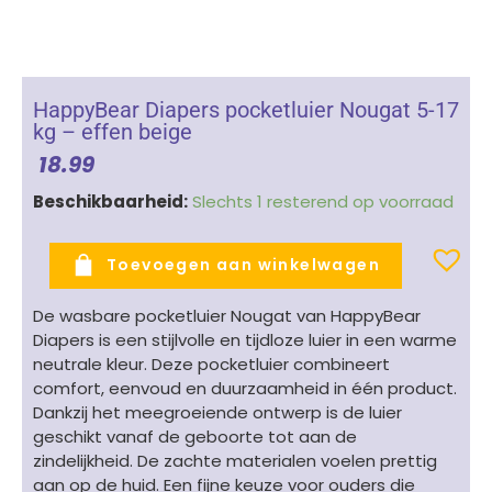
HappyBear Diapers pocketluier Nougat 5-17
kg – effen beige
18.99
HappyBear
Beschikbaarheid:
Slechts 1 resterend op voorraad
Diapers
pocketluier
Toevoegen aan winkelwagen
Nougat
5-
De wasbare pocketluier Nougat van HappyBear
17
Diapers is een stijlvolle en tijdloze luier in een warme
kg
neutrale kleur. Deze pocketluier combineert
-
comfort, eenvoud en duurzaamheid in één product.
effen
Dankzij het meegroeiende ontwerp is de luier
beige
geschikt vanaf de geboorte tot aan de
aantal
zindelijkheid. De zachte materialen voelen prettig
aan op de huid. Een fijne keuze voor ouders die