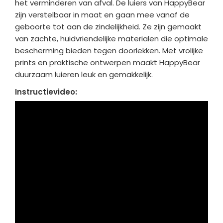
het verminderen van afval. De luiers van HappyBear
zijn verstelbaar in maat en gaan mee vanaf de
geboorte tot aan de zindelijkheid. Ze zijn gemaakt
van zachte, huidvriendelijke materialen die optimale
bescherming bieden tegen doorlekken. Met vrolijke
prints en praktische ontwerpen maakt HappyBear
duurzaam luieren leuk en gemakkelijk.
Instructievideo: