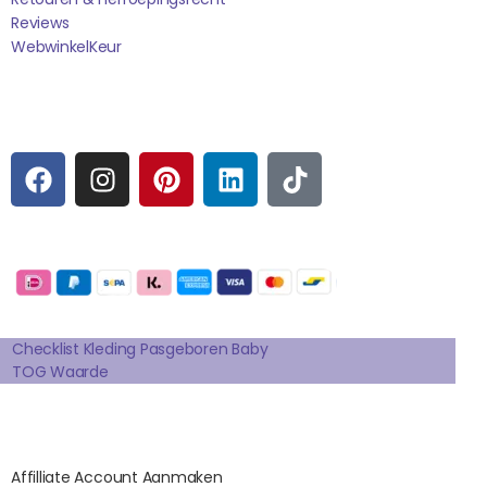
Reviews
WebwinkelK
Eur
Sociale media
F
I
P
L
T
A
N
I
I
I
C
S
N
N
K
E
T
T
K
T
Betaalmogelijkheden:
B
A
E
E
O
O
G
R
D
K
Extra pagina's
O
R
E
I
K
A
S
N
Checklist Kleding Pasgeboren Baby
TOG Waarde
M
T
Affilates
Affilliate Account Aanmaken