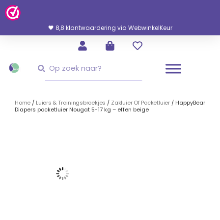
Ga
Naar
De
🖤 8,8 klantwaardering via WebwinkelKeur
Inhoud
Zoeken
Zoeken
Home
/
Luiers & Trainingsbroekjes
/
Zakluier Of Pocketluier
/ HappyBear
Diapers pocketluier Nougat 5-17 kg – effen beige