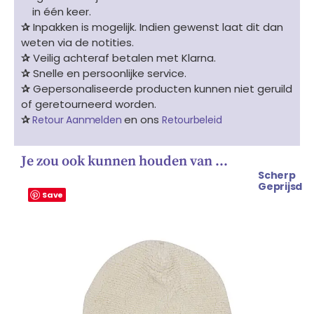
in één keer.
✰
Inpakken is mogelijk. Indien gewenst laat dit dan
weten via de notities.
✰
Veilig achteraf betalen met Klarna.
✰
Snelle en persoonlijke service.
✰
Gepersonaliseerde producten kunnen niet geruild
of geretourneerd worden.
✰
en ons
Retour Aanmelden
Retourbeleid
Je zou ook kunnen houden van …
Scherp
Oorspronkelijke
Huidige
Geprijsd
prijs
prijs
Save
was:
is:
€ 10.99.
€ 9.49.