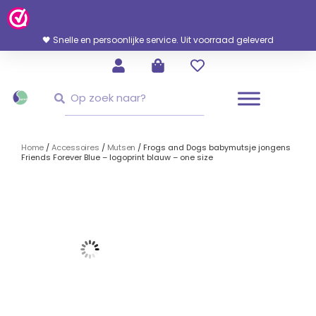
Ga
Naar
De
🖤 Snelle en persoonlijke service. Uit voorraad geleverd
Inhoud
Zoeken
Zoeken
Home
/
Accessoires
/
Mutsen
/ Frogs and Dogs babymutsje jongens
Friends Forever Blue – logoprint blauw – one size