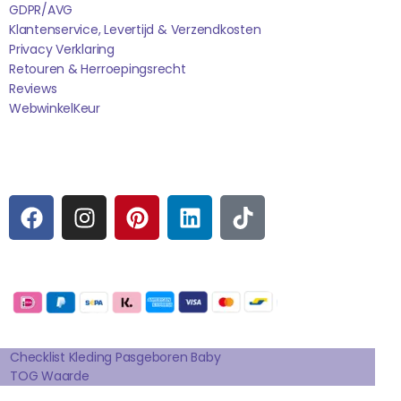
GDPR/AVG
Klantenservice, Levertijd & Verzendkosten
Privacy Verklaring
Retouren & Herroepingsrecht
Reviews
WebwinkelK
Eur
Sociale media
F
I
P
L
T
A
N
I
I
I
C
S
N
N
K
E
T
T
K
T
Betaalmogelijkheden:
B
A
E
E
O
O
G
R
D
K
Extra pagina's
O
R
E
I
K
A
S
N
Checklist Kleding Pasgeboren Baby
TOG Waarde
M
T