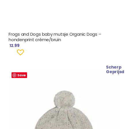
Frogs and Dogs baby mutsje Organic Dogs –
hondenprint crème/bruin
12.99
Scherp
Oorspronkelijke
Huidige
Geprijsd
prijs
prijs
Save
was:
is:
€ 14.99.
€ 13.49.