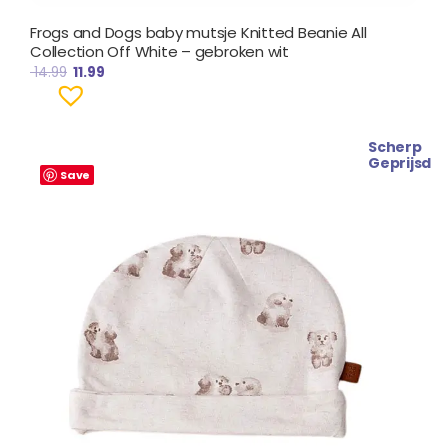
Frogs and Dogs baby mutsje Knitted Beanie All
Collection Off White – gebroken wit
14.99
11.99
Scherp
Geprijsd
Save