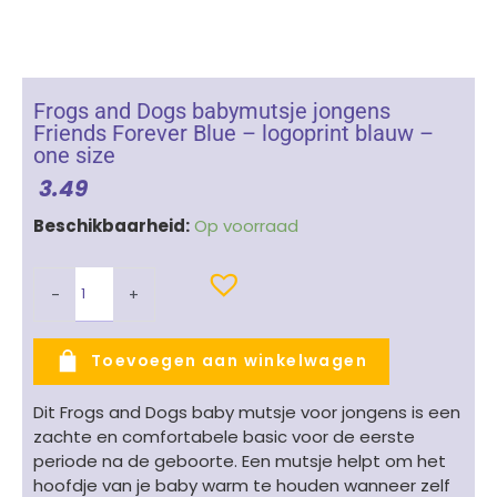
Frogs and Dogs babymutsje jongens
Friends Forever Blue – logoprint blauw –
one size
3.49
Frogs
Beschikbaarheid:
Op voorraad
and
Dogs
-
+
babymutsje
jongens
Friends
Toevoegen aan winkelwagen
Forever
Blue
Dit Frogs and Dogs baby mutsje voor jongens is een
-
zachte en comfortabele basic voor de eerste
logoprint
periode na de geboorte. Een mutsje helpt om het
blauw
hoofdje van je baby warm te houden wanneer zelf
-