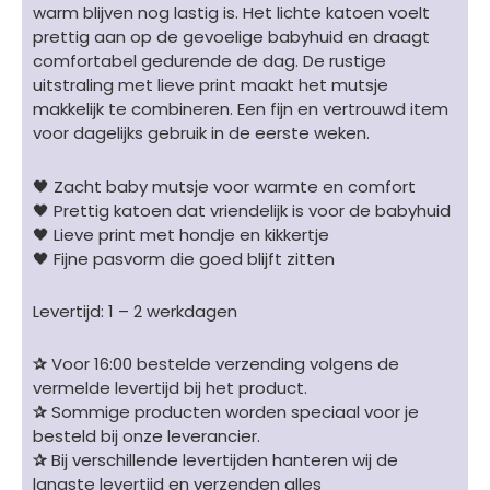
warm blijven nog lastig is. Het lichte katoen voelt
one
prettig aan op de gevoelige babyhuid en draagt
size
comfortabel gedurende de dag. De rustige
aantal
uitstraling met lieve print maakt het mutsje
makkelijk te combineren. Een fijn en vertrouwd item
voor dagelijks gebruik in de eerste weken.
🖤 Zacht baby mutsje voor warmte en comfort
🖤 Prettig katoen dat vriendelijk is voor de babyhuid
🖤 Lieve print met hondje en kikkertje
🖤 Fijne pasvorm die goed blijft zitten
Levertijd: 1 – 2 werkdagen
✰
Voor 16:00 bestelde verzending volgens de
vermelde levertijd bij het product.
✰
Sommige producten worden speciaal voor je
besteld bij onze leverancier.
✰
Bij verschillende levertijden hanteren wij de
langste levertijd en verzenden alles