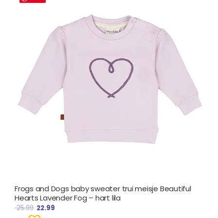
was:
is:
€ 25.99.
€ 22.99.
Frogs and Dogs baby sweater trui meisje Beautiful
Hearts Lavender Fog – hart lila
25.99
22.99