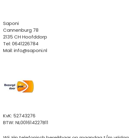
Bedrijfgegevens
Saponi
Cannenburg 78
2135 CH Hoofddorp
Tel: 0641226784
Mail:
info@saponi.nl
Wij versturen met:
Overige gegevens
KvK: 52743276
BTW: NL001614227B11
Wij zijn telefonisch bereikbaar op maandag t/m vrijdag