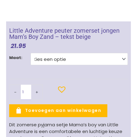
Little Adventure peuter zomerset jongen
Mam’s Boy Zand – tekst beige
21.95
Little
Maat:
Adventure
peuter
zomerset
jongen
Mam's
-
+
Boy
Zand
-
Toevoegen aan winkelwagen
tekst
beige
Dit zomerse pyjama setje Mama’s boy van
Little
aantal
Adventure
is een comfortabele en luchtige keuze