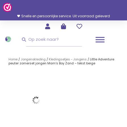
Ga
Naar
De
🖤 Snelle en persoonlijke service. Uit voorraad geleverd
Inhoud
Zoeken
Zoeken
Home
/
Jongenskleding
/
Kledingsetjes - Jongens
/ Little Adventure
peuter zomerset jongen Mam’s Boy Zand – tekst beige