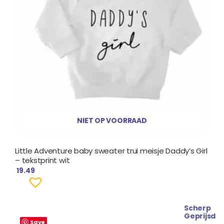
NIET OP VOORRAAD
Little Adventure baby sweater trui meisje Daddy’s Girl
– tekstprint wit
19.49
Scherp
Oorspronkelijke
Huidige
Geprijsd
prijs
prijs
Save