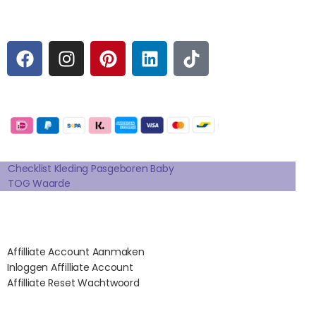
Sociale media
F
I
P
L
T
A
N
I
I
I
C
S
N
N
K
E
T
T
K
T
Betaalmogelijkheden:
B
A
E
E
O
O
G
R
D
K
Extra pagina's
O
R
E
I
K
A
S
N
Checklist Kleding Pasgeboren Baby
TOG Waarde
M
T
Affilates
Affilliate Account Aanmaken
Inloggen Affilliate Account
Affilliate Reset Wachtwoord