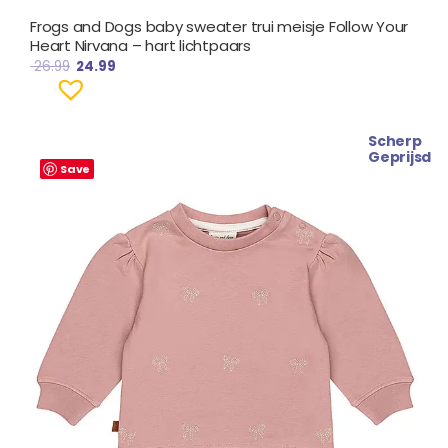
Frogs and Dogs baby sweater trui meisje Follow Your
Heart Nirvana – hart lichtpaars
26.99
24.99
Scherp
Oorspronkelijke
Huidige
Geprijsd
prijs
prijs
Save
was:
is:
€ 28.99.
€ 25.99.