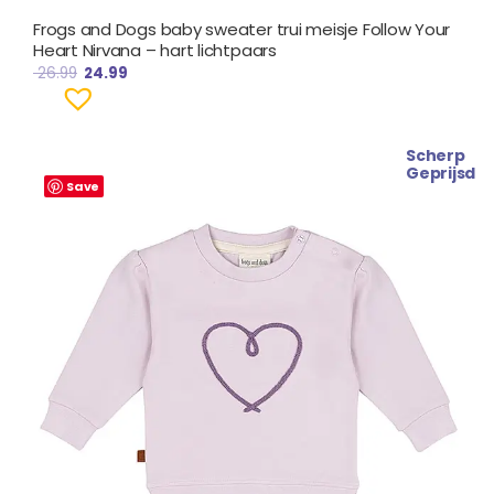
Frogs and Dogs baby sweater trui meisje Follow Your
Heart Nirvana – hart lichtpaars
26.99
24.99
Scherp
Oorspronkelijke
Huidige
Geprijsd
prijs
prijs
Save
was:
is:
€ 25.99.
€ 22.99.