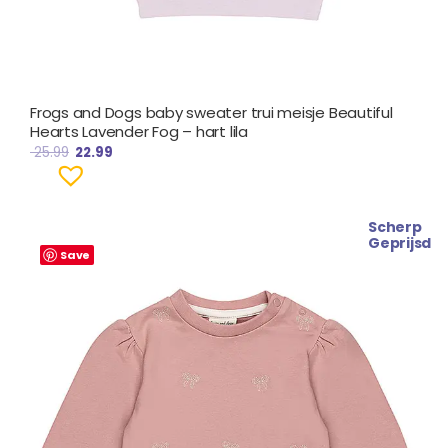
Frogs and Dogs baby sweater trui meisje Beautiful
Hearts Lavender Fog – hart lila
25.99
22.99
Scherp
Oorspronkelijke
Huidige
Geprijsd
prijs
prijs
Save
was:
is:
€ 28.99.
€ 25.99.