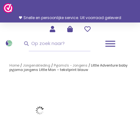
Ga
Naar
De
🖤 Snelle en persoonlijke service. Uit voorraad geleverd
Inhoud
Zoeken
Zoeken
Home
/
Jongenskleding
/
Pyjama's - Jongens
/ Little Adventure baby
pyjama jongens Little Man – tekstprint blauw