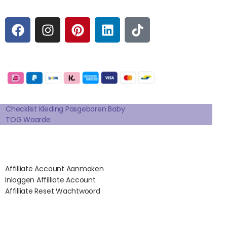
F
I
P
L
T
A
N
I
I
I
C
S
N
N
K
E
T
T
K
T
Betaalmogelijkheden:
B
A
E
E
O
O
G
R
D
K
Extra pagina's
O
R
E
I
K
A
S
N
Checklist Kleding Pasgeboren Baby
TOG Waarde
M
T
Affilates
Affilliate Account Aanmaken
Inloggen Affilliate Account
Affilliate Reset Wachtwoord