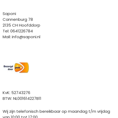
Bedrijfgegevens
Saponi
Cannenburg 78
2135 CH Hoofddorp
Tel: 0641226784
Mail:
info@saponi.nl
Wij versturen met:
Overige gegevens
KvK: 52743276
BTW: NL001614227B11
Wij zijn telefonisch bereikbaar op maandag t/m vrijdag
van 10:00 tot 17:00