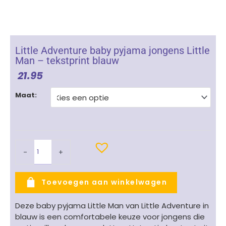
Little Adventure baby pyjama jongens Little
Man – tekstprint blauw
21.95
Little
Maat:
Adventure
baby
pyjama
jongens
Little
-
+
Man
-
tekstprint
Toevoegen aan winkelwagen
blauw
aantal
Deze baby pyjama Little Man van Little Adventure in
blauw is een comfortabele keuze voor jongens die