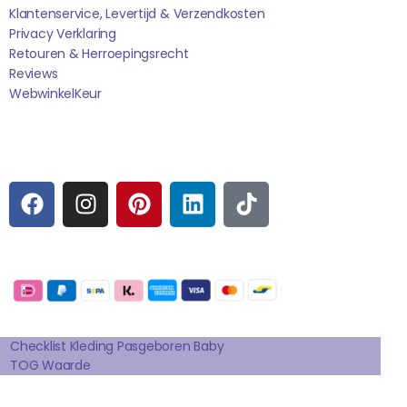
Klantenservice, Levertijd & Verzendkosten
Privacy Verklaring
Retouren & Herroepingsrecht
Reviews
WebwinkelK
Eur
Sociale media
F
I
P
L
T
A
N
I
I
I
C
S
N
N
K
E
T
T
K
T
Betaalmogelijkheden:
B
A
E
E
O
O
G
R
D
K
Extra pagina's
O
R
E
I
K
A
S
N
Checklist Kleding Pasgeboren Baby
TOG Waarde
M
T