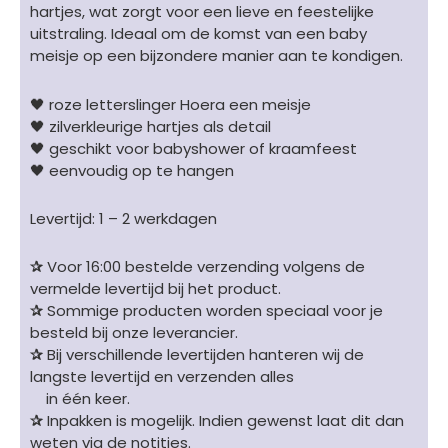
hartjes, wat zorgt voor een lieve en feestelijke
170
uitstraling. Ideaal om de komst van een baby
cm
meisje op een bijzondere manier aan te kondigen.
aantal
🖤 roze letterslinger Hoera een meisje
🖤 zilverkleurige hartjes als detail
🖤 geschikt voor babyshower of kraamfeest
🖤 eenvoudig op te hangen
Levertijd: 1 – 2 werkdagen
✰
Voor 16:00 bestelde verzending volgens de
vermelde levertijd bij het product.
✰
Sommige producten worden speciaal voor je
besteld bij onze leverancier.
✰
Bij verschillende levertijden hanteren wij de
langste levertijd en verzenden alles
in één keer.
✰
Inpakken is mogelijk. Indien gewenst laat dit dan
weten via de notities.