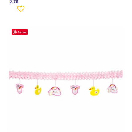
2.79
Save