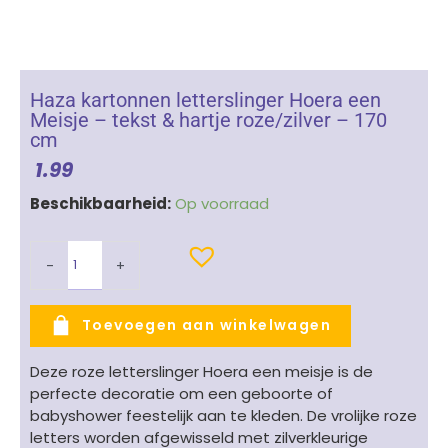
Haza kartonnen letterslinger Hoera een
Meisje – tekst & hartje roze/zilver – 170
cm
1.99
Haza
Beschikbaarheid:
Op voorraad
kartonnen
letterslinger
-
+
Hoera
een
Meisje
Toevoegen aan winkelwagen
-
tekst
Deze roze letterslinger Hoera een meisje is de
&
perfecte decoratie om een geboorte of
hartje
babyshower feestelijk aan te kleden. De vrolijke roze
roze/zilver
letters worden afgewisseld met zilverkleurige
-