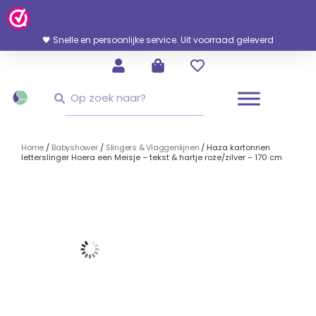
Ga
Naar
De
🖤 Snelle en persoonlijke service. Uit voorraad geleverd
Inhoud
Zoeken
Zoeken
Home
/
Babyshower
/
Slingers & Vlaggenlijnen
/ Haza kartonnen
letterslinger Hoera een Meisje – tekst & hartje roze/zilver – 170 cm