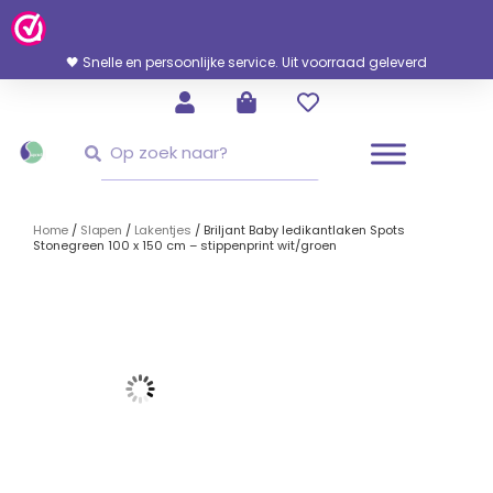
Ga
Naar
De
🖤 Snelle en persoonlijke service. Uit voorraad geleverd
Inhoud
Zoeken
Zoeken
Home
/
Slapen
/
Lakentjes
/ Briljant Baby ledikantlaken Spots
Stonegreen 100 x 150 cm – stippenprint wit/groen