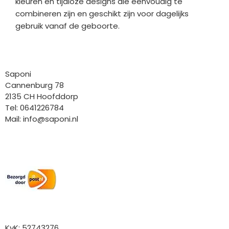
kleuren en tijdloze designs die eenvoudig te
combineren zijn en geschikt zijn voor dagelijks
gebruik vanaf de geboorte.
Bedrijfgegevens
Saponi
Cannenburg 78
2135 CH Hoofddorp
Tel: 0641226784
Mail:
info@saponi.nl
Wij versturen met:
Overige gegevens
KvK: 52743276