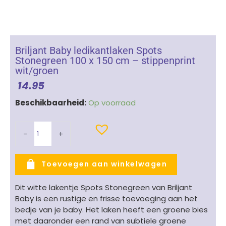
Briljant Baby ledikantlaken Spots
Stonegreen 100 x 150 cm – stippenprint
wit/groen
14.95
Briljant
Beschikbaarheid:
Op voorraad
Baby
ledikantlaken
-
+
Spots
Stonegreen
100
Toevoegen aan winkelwagen
x
150
Dit witte lakentje Spots Stonegreen van Briljant
cm
Baby is een rustige en frisse toevoeging aan het
-
bedje van je baby. Het laken heeft een groene bies
stippenprint
met daaronder een rand van subtiele groene
wit/groen