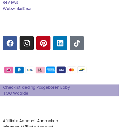
Reviews
WebwinkelK
Eur
Sociale media
F
I
P
L
T
A
N
I
I
I
C
S
N
N
K
E
T
T
K
T
Betaalmogelijkheden:
B
A
E
E
O
O
G
R
D
K
Extra pagina's
O
R
E
I
K
A
S
N
Checklist Kleding Pasgeboren Baby
TOG Waarde
M
T
Affilates
Affilliate Account Aanmaken