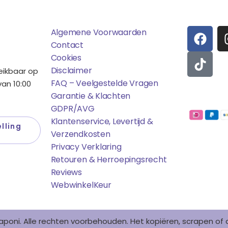
ens
Saponi
Social
F
T
Algemene Voorwaarden
A
I
Contact
C
K
Cookies
E
T
Disclaimer
reikbaar op
B
O
FAQ – Veelgestelde Vragen
an 10:00
O
K
Garantie & Klachten
Betaalmo
O
GDPR/AVG
K
Klantenservice, Levertijd &
lling
Verzendkosten
Privacy Verklaring
Retouren & Herroepingsrecht
Reviews
WebwinkelK
Eur
aponi. Alle rechten voorbehouden. Het kopiëren, scrapen o