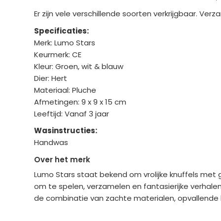
Er zijn vele verschillende soorten verkrijgbaar. Ver
Specificaties:
Merk: Lumo Stars
Keurmerk: CE
Kleur: Groen, wit & blauw
Dier: Hert
Materiaal: Pluche
Afmetingen: 9 x 9 x 15 cm
Leeftijd: Vanaf 3 jaar
Wasinstructies:
Handwas
Over het merk
Lumo Stars staat bekend om vrolijke knuffels met g
om te spelen, verzamelen en fantasierijke verhalen 
de combinatie van zachte materialen, opvallende kle