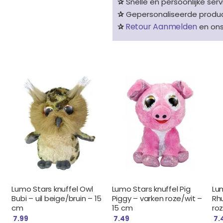
✰
Snelle en persoonlijke serv
✰
Gepersonaliseerde product
Retour Aanmelden
✰
en on
Lumo Stars knuffel Owl
Lumo Stars knuffel Pig
Lum
Bubi – uil beige/bruin – 15
Piggy – varken roze/wit –
Rh
cm
15 cm
ro
7.99
7.49
7.