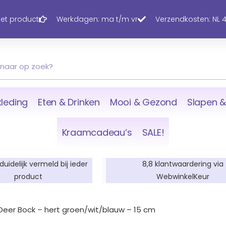
 het product
Werkdagen: ma t/m vr
Verzendkosten: NL 4,
leding
Eten & Drinken
Mooi & Gezond
Slapen &
Kraamcadeau’s
SALE!
 duidelijk vermeld bij ieder
8,8 klantwaardering via
product
WebwinkelKeur
 Deer Bock – hert groen/wit/blauw – 15 cm