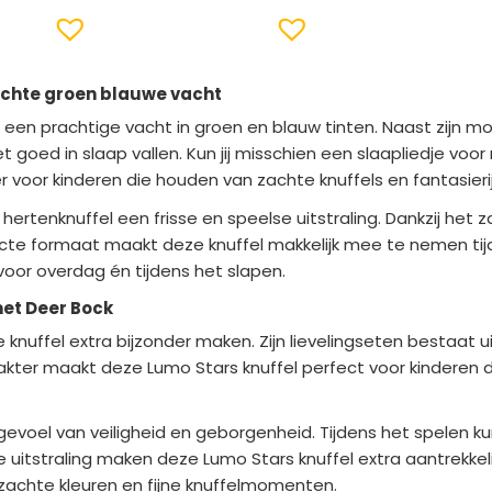
zachte groen blauwe vacht
en prachtige vacht in groen en blauw tinten. Naast zijn mooie
t goed in slaap vallen. Kun jij misschien een slaapliedje voor 
r voor kinderen die houden van zachte knuffels en fantasieri
rtenknuffel een frisse en speelse uitstraling. Dankzij het z
te formaat maakt deze knuffel makkelijk mee te nemen tijden
voor overdag én tijdens het slapen.
met Deer Bock
uffel extra bijzonder maken. Zijn lievelingseten bestaat uit
karakter maakt deze Lumo Stars knuffel perfect voor kindere
gevoel van veiligheid en geborgenheid. Tijdens het spelen k
itstraling maken deze Lumo Stars knuffel extra aantrekkelij
 zachte kleuren en fijne knuffelmomenten.