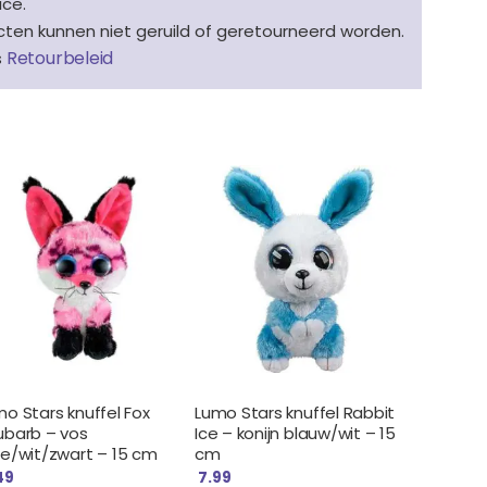
ice.
en kunnen niet geruild of geretourneerd worden.
Retourbeleid
s
o Stars knuffel Fox
Lumo Stars knuffel Rabbit
ubarb – vos
Ice – konijn blauw/wit – 15
ze/wit/zwart – 15 cm
cm
49
7.99