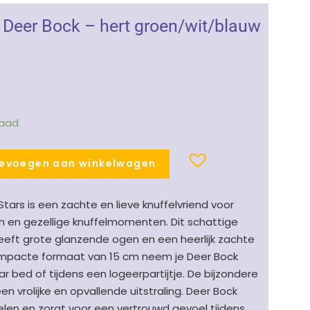
 Deer Bock – hert groen/wit/blauw
raad
evoegen aan winkelwagen
tars is een zachte en lieve knuffelvriend voor
ren en gezellige knuffelmomenten. Dit schattige
heeft grote glanzende ogen en een heerlijk zachte
compacte formaat van 15 cm neem je Deer Bock
 bed of tijdens een logeerpartijtje. De bijzondere
n vrolijke en opvallende uitstraling. Deer Bock
len en zorgt voor een vertrouwd gevoel tijdens