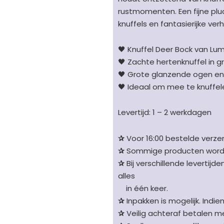
aantal
rustmomenten. Een fijne plu
knuffels en fantasierijke verh
🖤 Knuffel Deer Bock van Lu
🖤 Zachte hertenknuffel in g
🖤 Grote glanzende ogen en
🖤 Ideaal om mee te knuffe
Levertijd: 1 – 2 werkdagen
✰
Voor 16:00 bestelde verzen
✰
Sommige producten worden 
✰
Bij verschillende levertijd
alles
in één keer.
✰
Inpakken is mogelijk. Indie
✰
Veilig achteraf betalen me