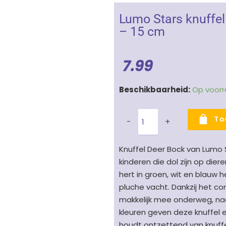
Lumo Stars knuffel
– 15 cm
7.99
Lumo
Beschikbaarheid:
Op voor
Stars
knuffel
To
-
+
Deer
Bock
Knuffel Deer Bock van Lumo S
-
kinderen die dol zijn op die
hert
hert in groen, wit en blauw 
groen/wit/blauw
pluche vacht. Dankzij het 
-
makkelijk mee onderweg, naar
15
kleuren geven deze knuffel ee
cm
houdt ontzettend van knuffe