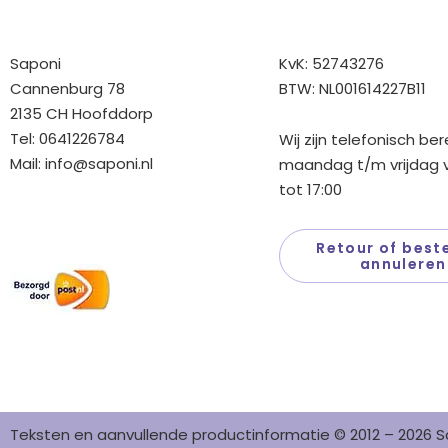
Bedrijfgegevens
Overige gegev
Saponi
KvK: 52743276
Cannenburg 78
BTW: NL001614227B11
2135 CH Hoofddorp
Tel: 0641226784
Wij zijn telefonisch be
Mail:
info@saponi.nl
maandag t/m vrijdag v
tot 17:00
Wij versturen met:
Retour of beste
annuleren
Teksten en aanvullende productinformatie © 2012 – 2026 S