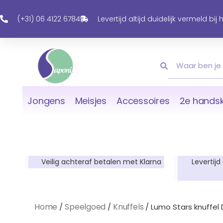
Ga
Naar
(+31) 06 4122 6784
Levertijd altijd duidelijk vermeld bij
De
Inhoud
Zoeken
Zoeken
Jongens
Meisjes
Accessoires
2e handsk
Veilig achteraf betalen met Klarna
Levertijd
Home
Speelgoed
Knuffels
/
/
/ Lumo Stars knuffel