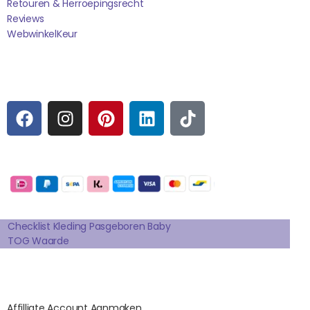
Retouren & Herroepingsrecht
Reviews
WebwinkelK
Eur
Sociale media
F
I
P
L
T
A
N
I
I
I
C
S
N
N
K
E
T
T
K
T
Betaalmogelijkheden:
B
A
E
E
O
O
G
R
D
K
Extra pagina's
O
R
E
I
K
A
S
N
Checklist Kleding Pasgeboren Baby
TOG Waarde
M
T
Affilates
Affilliate Account Aanmaken