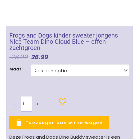
Frogs and Dogs kinder sweater jongens
Nice Team Dino Cloud Blue – effen
zachtgroen
Oorspronkelijke
Huidige
28.99
26.99
Prijs
Prijs
Frogs
Was:
Is:
Maat:
and
€ 28.99.
€ 26.99.
Dogs
kinder
sweater
jongens
-
+
Nice
Team
Dino
Toevoegen aan winkelwagen
Cloud
Blue
Deze Frogs and Dogs Dino Buddy sweater is een