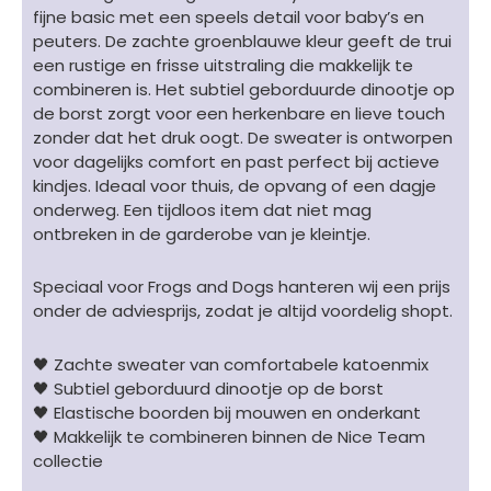
-
fijne basic met een speels detail voor baby’s en
effen
peuters. De zachte groenblauwe kleur geeft de trui
zachtgroen
een rustige en frisse uitstraling die makkelijk te
aantal
combineren is. Het subtiel geborduurde dinootje op
de borst zorgt voor een herkenbare en lieve touch
zonder dat het druk oogt. De sweater is ontworpen
voor dagelijks comfort en past perfect bij actieve
kindjes. Ideaal voor thuis, de opvang of een dagje
onderweg. Een tijdloos item dat niet mag
ontbreken in de garderobe van je kleintje.
Speciaal voor Frogs and Dogs hanteren wij een prijs
onder de adviesprijs, zodat je altijd voordelig shopt.
🖤 Zachte sweater van comfortabele katoenmix
🖤 Subtiel geborduurd dinootje op de borst
🖤 Elastische boorden bij mouwen en onderkant
🖤 Makkelijk te combineren binnen de Nice Team
collectie