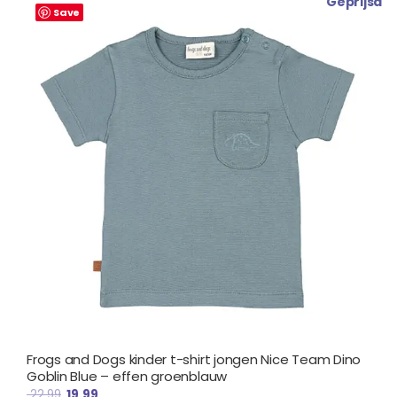
Geprijsd
prijs
prijs
Save
was:
is:
€ 22.99.
€ 19.99.
Frogs and Dogs kinder t-shirt jongen Nice Team Dino
Goblin Blue – effen groenblauw
22.99
19.99