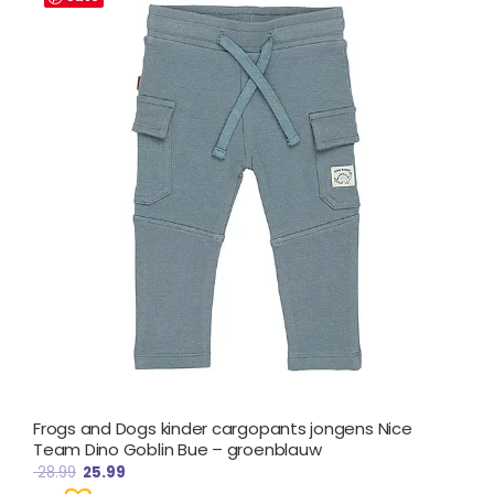
was:
is:
€ 28.99.
€ 25.99.
Frogs and Dogs kinder cargopants jongens Nice
Team Dino Goblin Bue – groenblauw
28.99
25.99