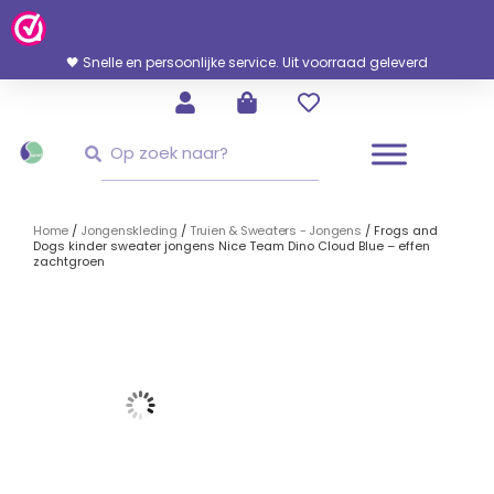
Ga
Naar
De
🖤 Snelle en persoonlijke service. Uit voorraad geleverd
Inhoud
Zoeken
Zoeken
Home
/
Jongenskleding
/
Truien & Sweaters - Jongens
/ Frogs and
Dogs kinder sweater jongens Nice Team Dino Cloud Blue – effen
zachtgroen