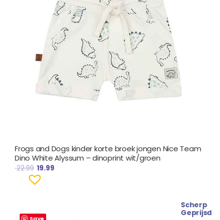
Frogs and Dogs kinder korte broek jongen Nice Team
Dino White Alyssum – dinoprint wit/groen
22.99
19.99
Scherp
Oorspronkelijke
Huidige
Geprijsd
prijs
prijs
Save