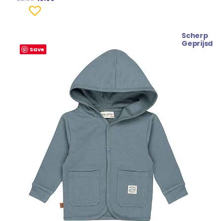
Scherp
Oorspronkelijke
Huidige
Geprijsd
prijs
prijs
Save
was:
is:
€ 34.99.
€ 31.99.