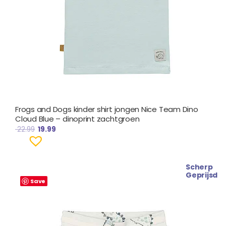
Frogs and Dogs kinder shirt jongen Nice Team Dino
Cloud Blue – dinoprint zachtgroen
22.99
19.99
Scherp
Oorspronkelijke
Huidige
Geprijsd
prijs
prijs
Save
was:
is:
€ 22.99.
€ 19.99.