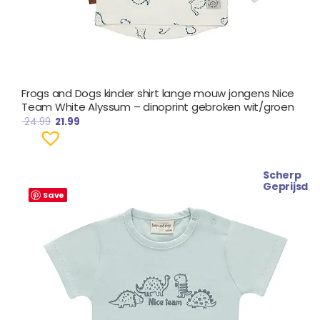
Frogs and Dogs kinder shirt lange mouw jongens Nice
Team White Alyssum – dinoprint gebroken wit/groen
24.99
21.99
Scherp
Oorspronkelijke
Huidige
Geprijsd
prijs
prijs
Save
was:
is:
€ 22.99.
€ 19.99.