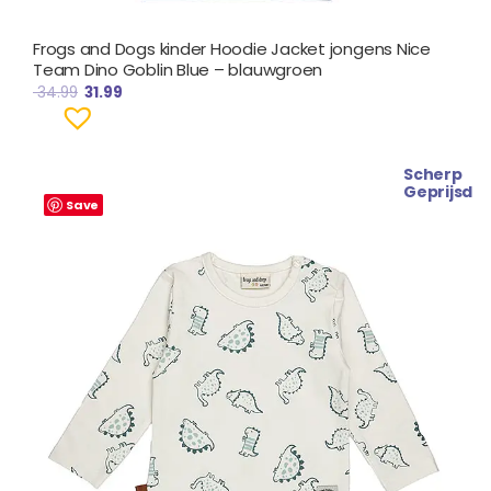
Frogs and Dogs kinder Hoodie Jacket jongens Nice
Team Dino Goblin Blue – blauwgroen
34.99
31.99
Scherp
Oorspronkelijke
Huidige
Geprijsd
prijs
prijs
Save
was:
is:
€ 24.99.
€ 21.99.