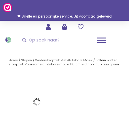
Ga
Naar
De
🖤 Snelle en persoonlijke service. Uit voorraad geleverd
Inhoud
Zoeken
Zoeken
Home
/
Slapen
/
Winterslaapzak Met Afritsbare Mouw
/ Jollein winter
slaapzak Roarsome afritsbare mouw 110 cm – dinoprint blauwgroen