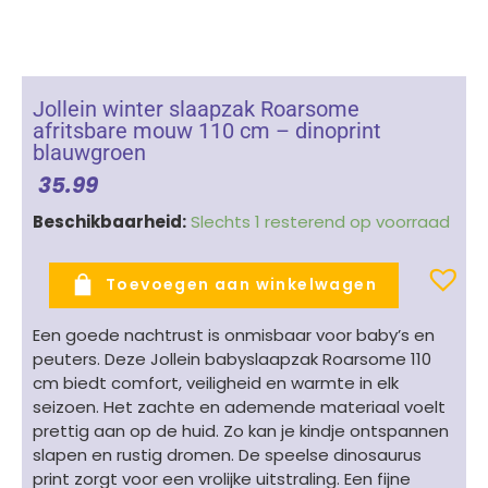
Jollein winter slaapzak Roarsome
afritsbare mouw 110 cm – dinoprint
blauwgroen
35.99
Jollein
Beschikbaarheid:
Slechts 1 resterend op voorraad
winter
slaapzak
Toevoegen aan winkelwagen
Roarsome
afritsbare
Een goede nachtrust is onmisbaar voor baby’s en
mouw
peuters. Deze Jollein babyslaapzak Roarsome 110
110
cm biedt comfort, veiligheid en warmte in elk
cm
seizoen. Het zachte en ademende materiaal voelt
-
prettig aan op de huid. Zo kan je kindje ontspannen
dinoprint
slapen en rustig dromen. De speelse dinosaurus
blauwgroen
print zorgt voor een vrolijke uitstraling. Een fijne
aantal