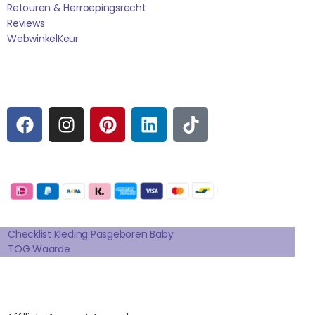
Retouren & Herroepingsrecht
Reviews
WebwinkelK
Eur
Sociale media
F
I
P
L
T
A
N
I
I
I
C
S
N
N
K
E
T
T
K
T
Betaalmogelijkheden:
B
A
E
E
O
O
G
R
D
K
Extra pagina's
O
R
E
I
K
A
S
N
Checklist Kleding Pasgeboren Baby
TOG Waarde
M
T
Affilates