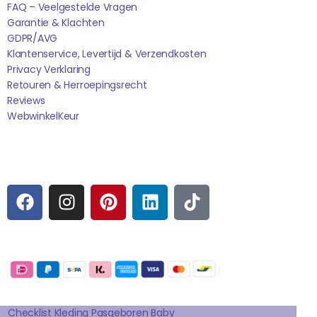
FAQ – Veelgestelde Vragen
Garantie & Klachten
GDPR/AVG
Klantenservice, Levertijd & Verzendkosten
Privacy Verklaring
Retouren & Herroepingsrecht
Reviews
WebwinkelK
Eur
Sociale media
F
I
P
L
T
A
N
I
I
I
C
S
N
N
K
E
T
T
K
T
Betaalmogelijkheden:
B
A
E
E
O
O
G
R
D
K
Extra pagina's
O
R
E
I
K
A
S
N
Checklist Kleding Pasgeboren Baby