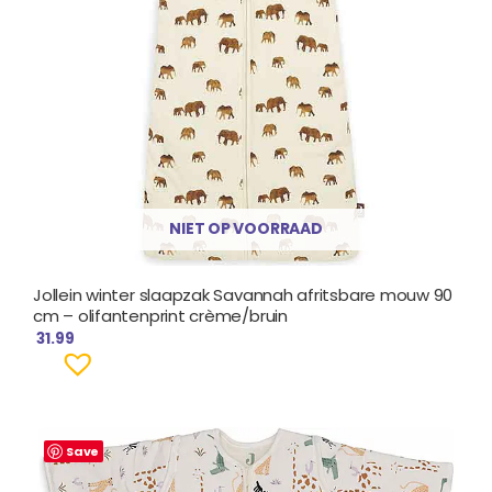
NIET OP VOORRAAD
Jollein winter slaapzak Savannah afritsbare mouw 90
cm – olifantenprint crème/bruin
31.99
Save