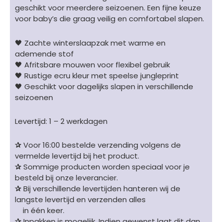
geschikt voor meerdere seizoenen. Een fijne keuze
aantal
voor baby’s die graag veilig en comfortabel slapen.
🖤 Zachte winterslaapzak met warme en
ademende stof
🖤 Afritsbare mouwen voor flexibel gebruik
🖤 Rustige ecru kleur met speelse jungleprint
🖤 Geschikt voor dagelijks slapen in verschillende
seizoenen
Levertijd: 1 – 2 werkdagen
✰
Voor 16:00 bestelde verzending volgens de
vermelde levertijd bij het product.
✰
Sommige producten worden speciaal voor je
besteld bij onze leverancier.
✰
Bij verschillende levertijden hanteren wij de
langste levertijd en verzenden alles
in één keer.
✰
Inpakken is mogelijk. Indien gewenst laat dit dan