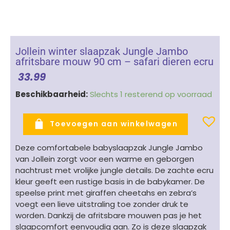
Jollein winter slaapzak Jungle Jambo
afritsbare mouw 90 cm – safari dieren ecru
33.99
Jollein
Beschikbaarheid:
Slechts 1 resterend op voorraad
winter
slaapzak
Toevoegen aan winkelwagen
Jungle
Jambo
Deze comfortabele babyslaapzak Jungle Jambo
afritsbare
van
Jollein
zorgt voor een warme en geborgen
mouw
nachtrust met vrolijke jungle details. De zachte ecru
90
kleur geeft een rustige basis in de babykamer. De
cm
speelse print met giraffen cheetahs en zebra’s
-
voegt een lieve uitstraling toe zonder druk te
safari
worden. Dankzij de afritsbare mouwen pas je het
dieren
slaapcomfort eenvoudig aan. Zo is deze slaapzak
ecru