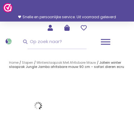
Ga
Naar
De
🖤 Snelle en persoonlijke service. Uit voorraad geleverd
Inhoud
Zoeken
Zoeken
Home
/
Slapen
/
Winterslaapzak Met Afritsbare Mouw
/ Jollein winter
slaapzak Jungle Jambo afritsbare mouw 90 cm – safari dieren ecru