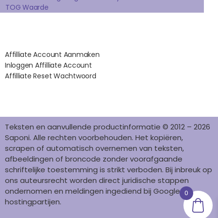
TOG Waarde
M
T
Affilates
Affilliate Account Aanmaken
Inloggen Affilliate Account
Affilliate Reset Wachtwoord
©2012 – 2026 saponi.nl | svwdeveloper.nl
Teksten en aanvullende productinformatie © 2012 – 2026
Saponi. Alle rechten voorbehouden. Het kopiëren,
scrapen of automatisch overnemen van teksten,
afbeeldingen of broncode zonder voorafgaande
schriftelijke toestemming is strikt verboden. Bij inbreuk op
ons auteursrecht worden direct juridische stappen
ondernomen en meldingen ingediend bij Google en
0
hostingpartijen.