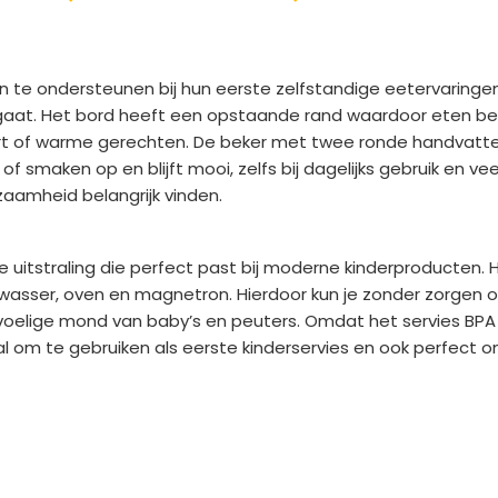
en te ondersteunen bij hun eerste zelfstandige eetervaringe
 gaat. Het bord heeft een opstaande rand waardoor eten bete
rt of warme gerechten. De beker met twee ronde handvatten 
 smaken op en blijft mooi, zelfs bij dagelijks gebruik en ve
zaamheid belangrijk vinden.
me uitstraling die perfect past bij moderne kinderproducten.
atwasser, oven en magnetron. Hierdoor kun je zonder zorgen
voelige mond van baby’s en peuters. Omdat het servies BPA v
al om te gebruiken als eerste kinderservies en ook perfect