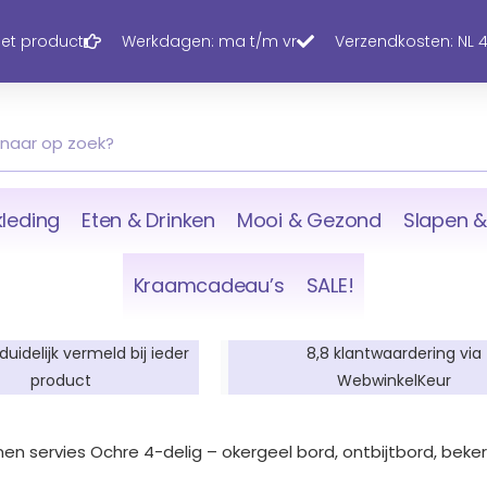
 het product
Werkdagen: ma t/m vr
Verzendkosten: NL 4,
leding
Eten & Drinken
Mooi & Gezond
Slapen &
Kraamcadeau’s
SALE!
 duidelijk vermeld bij ieder
8,8 klantwaardering via
product
WebwinkelKeur
nen servies Ochre 4-delig – okergeel bord, ontbijtbord, beker