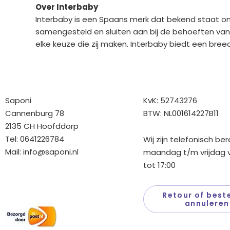
Over Interbaby
Interbaby is een Spaans merk dat bekend staat o
samengesteld en sluiten aan bij de behoeften van
elke keuze die zij maken. Interbaby biedt een br
Bedrijfgegevens
Overige gegev
Saponi
KvK: 52743276
Cannenburg 78
BTW: NL001614227B11
2135 CH Hoofddorp
Tel: 0641226784
Wij zijn telefonisch be
Mail:
info@saponi.nl
maandag t/m vrijdag v
tot 17:00
Wij versturen met:
Retour of beste
annuleren