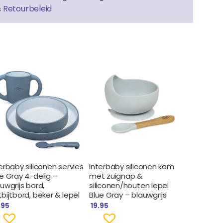
Retourbeleid
s
erbaby siliconen servies
Interbaby siliconen kom
e Gray 4-delig –
met zuignap &
uwgrijs bord,
siliconen/houten lepel
bijtbord, beker & lepel
Blue Gray – blauwgrijs
.95
19.95