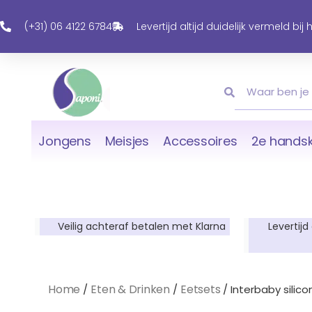
Ga
Naar
(+31) 06 4122 6784
Levertijd altijd duidelijk vermeld bij
De
Inhoud
Zoeken
Zoeken
Jongens
Meisjes
Accessoires
2e handsk
Veilig achteraf betalen met Klarna
Levertijd
Home
Eten & Drinken
Eetsets
/
/
/ Interbaby silico