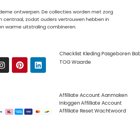
derne ontwerpen. De collecties worden met zorg
n centraal, zodat ouders vertrouwen hebben in
en warme uitstraling combineren.
e media
Extra pagina's
Checklist Kleding Pasgeboren Ba
I
P
L
TOG Waarde
N
I
I
S
N
N
Affilates
T
T
K
A
E
E
Affilliate Account Aanmaken
G
R
D
gelijkheden:
Inloggen Affilliate Account
R
E
I
Affilliate Reset Wachtwoord
A
S
N
M
T
©2012 – 2026 saponi.nl | svwdeveloper.nl