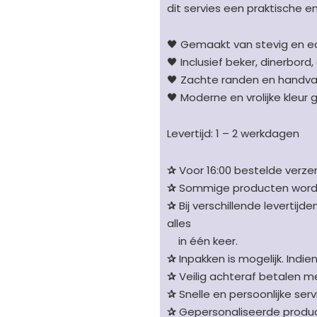
&
dit servies een praktische en
lepel
aantal
🖤 Gemaakt van stevig en ec
🖤 Inclusief beker, dinerbord,
🖤 Zachte randen en handvat
🖤 Moderne en vrolijke kleur 
Levertijd: 1 – 2 werkdagen
✰
Voor 16:00 bestelde verzen
✰
Sommige producten worden 
✰
Bij verschillende levertijd
alles
in één keer.
✰
Inpakken is mogelijk. Indie
✰
Veilig achteraf betalen me
✰
Snelle en persoonlijke serv
✰
Gepersonaliseerde product