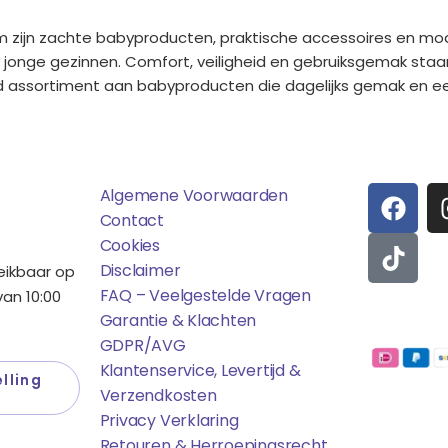
m zijn zachte babyproducten, praktische accessoires en mo
 jonge gezinnen. Comfort, veiligheid en gebruiksgemak staa
eed assortiment aan babyproducten die dagelijks gemak en e
ens
Saponi
Social
F
T
Algemene Voorwaarden
A
I
Contact
C
K
Cookies
E
T
Disclaimer
reikbaar op
B
O
FAQ – Veelgestelde Vragen
an 10:00
O
K
Garantie & Klachten
Betaalmo
O
GDPR/AVG
K
Klantenservice, Levertijd &
lling
Verzendkosten
Privacy Verklaring
Retouren & Herroepingsrecht