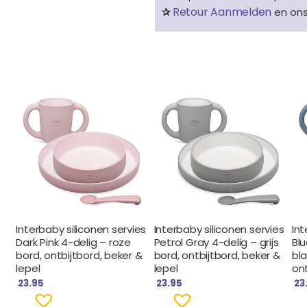
Retour Aanmelden
✰
en on
Interbaby siliconen servies
Interbaby siliconen servies
Int
Dark Pink 4-delig – roze
Petrol Gray 4-delig – grijs
Blu
bord, ontbijtbord, beker &
bord, ontbijtbord, beker &
bla
lepel
lepel
ont
23.95
23.95
23