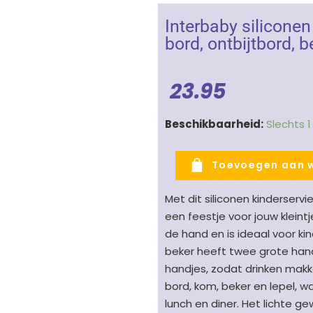
Interbaby siliconen
bord, ontbijtbord, b
23.95
Interbaby
Beschikbaarheid:
Slechts 
siliconen
servies
Toevoegen aan 
Ochre
4-
Met dit siliconen kinderservi
delig
een feestje voor jouw kleint
-
de hand en is ideaal voor ki
okergeel
beker heeft twee grote hand
bord,
handjes, zodat drinken makke
ontbijtbord,
bord, kom, beker en lepel, wa
beker
lunch en diner. Het lichte ge