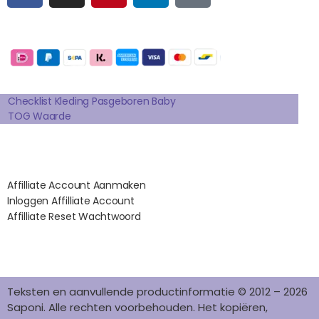
C
S
N
N
K
E
T
T
K
T
Betaalmogelijkheden:
B
A
E
E
O
O
G
R
D
K
Extra pagina's
O
R
E
I
K
A
S
N
Checklist Kleding Pasgeboren Baby
TOG Waarde
M
T
Affilates
Affilliate Account Aanmaken
Inloggen Affilliate Account
Affilliate Reset Wachtwoord
©2012 – 2026 saponi.nl | svwdeveloper.nl
Teksten en aanvullende productinformatie © 2012 – 2026
Saponi. Alle rechten voorbehouden. Het kopiëren,