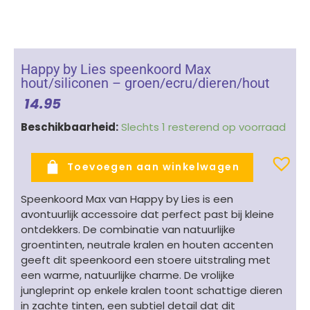
Happy by Lies speenkoord Max
hout/siliconen – groen/ecru/dieren/hout
14.95
Happy
Beschikbaarheid:
Slechts 1 resterend op voorraad
by
Lies
Toevoegen aan winkelwagen
speenkoord
Max
Speenkoord Max van Happy by Lies is een
hout/siliconen
avontuurlijk accessoire dat perfect past bij kleine
-
ontdekkers. De combinatie van natuurlijke
groen/ecru/dieren/hout
groentinten, neutrale kralen en houten accenten
aantal
geeft dit speenkoord een stoere uitstraling met
een warme, natuurlijke charme. De vrolijke
jungleprint op enkele kralen toont schattige dieren
in zachte tinten, een subtiel detail dat dit