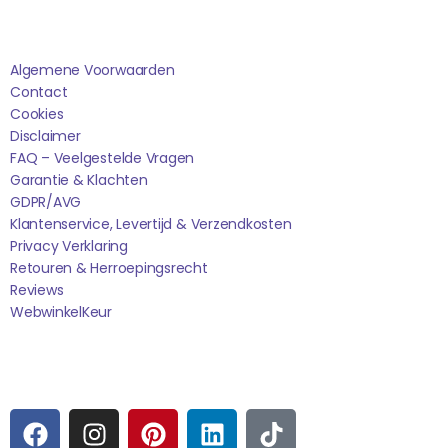
Saponi
Algemene Voorwaarden
Contact
Cookies
Disclaimer
FAQ – Veelgestelde Vragen
Garantie & Klachten
GDPR/AVG
Klantenservice, Levertijd & Verzendkosten
Privacy Verklaring
Retouren & Herroepingsrecht
Reviews
WebwinkelK
Eur
Sociale media
F
I
P
L
T
A
N
I
I
I