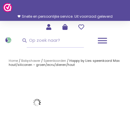
Ga
Naar
De
🖤 Snelle en persoonlijke service. Uit voorraad geleverd
Inhoud
Zoeken
Zoeken
Home
/
Babyshower
/
Speenkoorden
/ Happy by Lies speenkoord Max
hout/siliconen – groen/ecru/dieren/hout