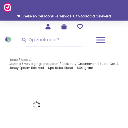
Ga
Naar
De
🖤 Snelle en persoonlijke service. Uit voorraad geleverd
Inhoud
Zoeken
Zoeken
Home
/
Mooi &
Gezond
/
Verzorgingsproducten
/
Badzout
/ Greensman Rituals Oat &
Honey Epsom Badzout – Spa Relex Blend – 800 gram