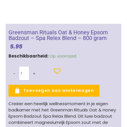
Greensman Rituals Oat & Honey Epsom
Badzout – Spa Relex Blend – 800 gram
5.95
Greensman
Beschikbaarheid:
Op voorraad
Rituals
Oat
-
+
&
Honey
Epsom
Toevoegen aan winkelwagen
Badzout
-
Creëer een heerlijk wellnessmoment in je eigen
Spa
badkamer met het Greenman Rituals Oat & Honey
Relex
Epsom Badzout Spa Relax Blend. Dit luxe badzout
Blend
combineert magnesiumrijk Epsom zout met de
-