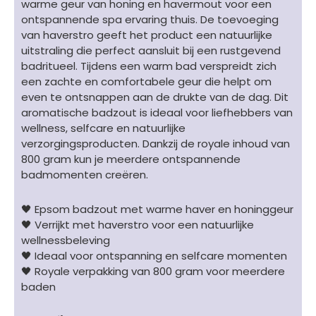
warme geur van honing en havermout voor een
800
ontspannende spa ervaring thuis. De toevoeging
gram
van haverstro geeft het product een natuurlijke
aantal
uitstraling die perfect aansluit bij een rustgevend
badritueel. Tijdens een warm bad verspreidt zich
een zachte en comfortabele geur die helpt om
even te ontsnappen aan de drukte van de dag. Dit
aromatische badzout is ideaal voor liefhebbers van
wellness, selfcare en natuurlijke
verzorgingsproducten. Dankzij de royale inhoud van
800 gram kun je meerdere ontspannende
badmomenten creëren.
🖤 Epsom badzout met warme haver en honinggeur
🖤 Verrijkt met haverstro voor een natuurlijke
wellnessbeleving
🖤 Ideaal voor ontspanning en selfcare momenten
🖤 Royale verpakking van 800 gram voor meerdere
baden