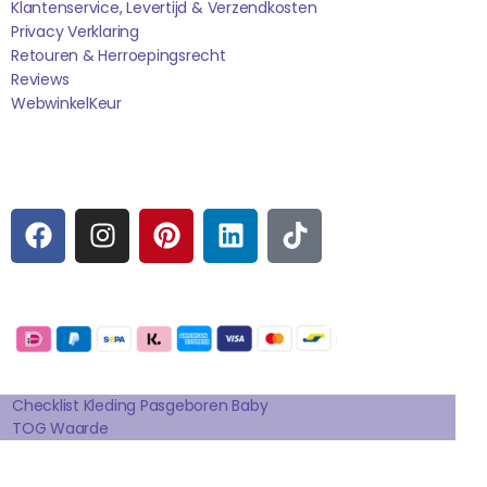
Klantenservice, Levertijd & Verzendkosten
Privacy Verklaring
Retouren & Herroepingsrecht
Reviews
WebwinkelK
Eur
Sociale media
F
I
P
L
T
A
N
I
I
I
C
S
N
N
K
E
T
T
K
T
Betaalmogelijkheden:
B
A
E
E
O
O
G
R
D
K
Extra pagina's
O
R
E
I
K
A
S
N
Checklist Kleding Pasgeboren Baby
TOG Waarde
M
T
Affilates