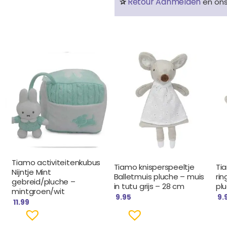
Retour Aanmelden
✰
en on
Tiamo activiteitenkubus
Tiamo knisperspeeltje
Ti
Nijntje Mint
Balletmuis pluche – muis
rin
gebreid/pluche –
in tutu grijs – 28 cm
plu
mintgroen/wit
9.95
9.
11.99