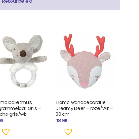
Retourbeleid
s
amo balletmuis
Tiamo wanddecoratie
grammelaar Grijs –
Dreamy Deer – roze/wit –
che grijs/wit
30 cm
99
18.95