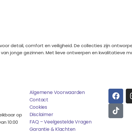
r detail, comfort en veiligheid. De collecties zijn ontworp
van jonge gezinnen. Met lieve ontwerpen en kwalitatieve m
ens
Saponi
Social
F
T
Algemene Voorwaarden
A
I
Contact
C
K
Cookies
E
T
Disclaimer
reikbaar op
B
O
FAQ – Veelgestelde Vragen
an 10:00
O
K
Garantie & Klachten
Betaalmo