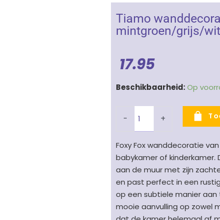
Tiamo wanddecorat
mintgroen/grijs/wi
17.95
Tiamo
Beschikbaarheid:
Op voor
wanddecoratie
Foxy
To
-
+
Fox
-
Foxy Fox wanddecoratie van 
Vos
babykamer of kinderkamer. 
mintgroen/grijs/wit
aan de muur met zijn zachte u
-
en past perfect in een rusti
40
op een subtiele manier aan 
cm
mooie aanvulling op zowel mo
aantal
dat de kamer helemaal af m