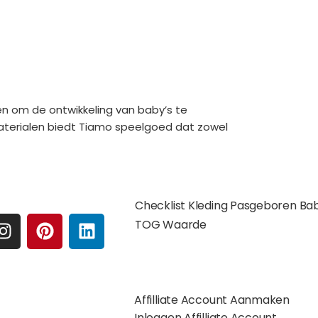
en om de ontwikkeling van baby’s te
aterialen biedt Tiamo speelgoed dat zowel
e media
Extra pagina's
Checklist Kleding Pasgeboren Ba
I
P
L
TOG Waarde
N
I
I
S
N
N
Affilates
T
T
K
A
E
E
Affilliate Account Aanmaken
G
R
D
gelijkheden:
Inloggen Affilliate Account