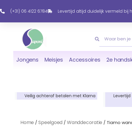
Ga
Naar
(+31) 06 4122 6784
Levertijd altijd duidelijk vermeld bij
De
Inhoud
Zoeken
Zoeken
Jongens
Meisjes
Accessoires
2e handsk
Veilig achteraf betalen met Klarna
Levertijd
Home
Speelgoed
Wanddecoratie
/
/
/ Tiamo wand