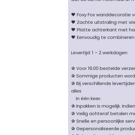
🖤 Foxy Fox wanddecoratie 
🖤 Zachte uitstraling met vr
🖤 Platte achterkant met h
🖤 Eenvoudig te combineren
Levertijd: 1 – 2 werkdagen
✰
Voor 16:00 bestelde verzen
✰
Sommige producten worden 
✰
Bij verschillende levertijd
alles
in één keer.
✰
Inpakken is mogelijk. Indie
✰
Veilig achteraf betalen me
✰
Snelle en persoonlijke serv
✰
Gepersonaliseerde product