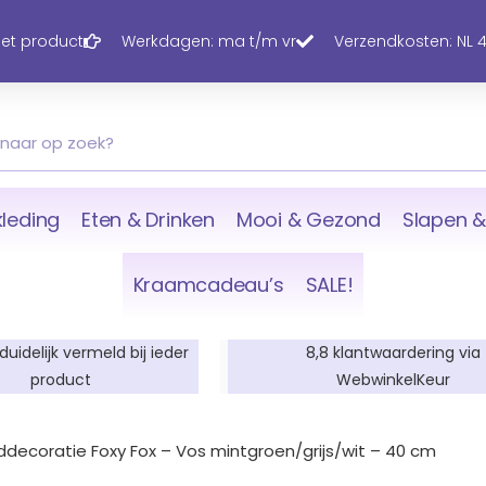
 het product
Werkdagen: ma t/m vr
Verzendkosten: NL 4,
leding
Eten & Drinken
Mooi & Gezond
Slapen &
Kraamcadeau’s
SALE!
 duidelijk vermeld bij ieder
8,8 klantwaardering via
product
WebwinkelKeur
decoratie Foxy Fox – Vos mintgroen/grijs/wit – 40 cm