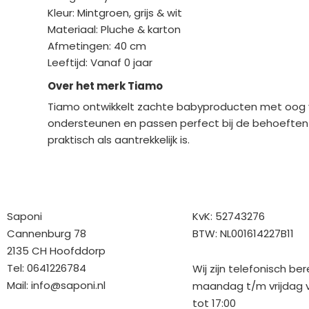
Kleur: Mintgroen, grijs & wit
Materiaal: Pluche & karton
Afmetingen: 40 cm
Leeftijd: Vanaf 0 jaar
Over het merk Tiamo
Tiamo ontwikkelt zachte babyproducten met oog voo
ondersteunen en passen perfect bij de behoeften 
praktisch als aantrekkelijk is.
Bedrijfgegevens
Overige gegev
Saponi
KvK: 52743276
Cannenburg 78
BTW: NL001614227B11
2135 CH Hoofddorp
Tel: 0641226784
Wij zijn telefonisch be
Mail:
info@saponi.nl
maandag t/m vrijdag v
tot 17:00