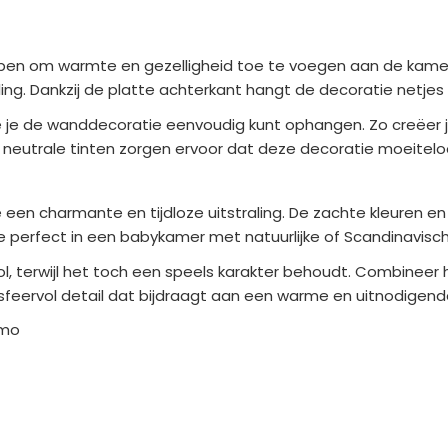
pen om warmte en gezelligheid toe te voegen aan de kamer
raling. Dankzij de platte achterkant hangt de decoratie netj
ee je de wanddecoratie eenvoudig kunt ophangen. Zo creëer
neutrale tinten zorgen ervoor dat deze decoratie moeiteloos 
en charmante en tijdloze uitstraling. De zachte kleuren en 
ie perfect in een babykamer met natuurlijke of Scandinavisc
ijlvol, terwijl het toch een speels karakter behoudt. Combine
sfeervol detail dat bijdraagt aan een warme en uitnodigend
amo