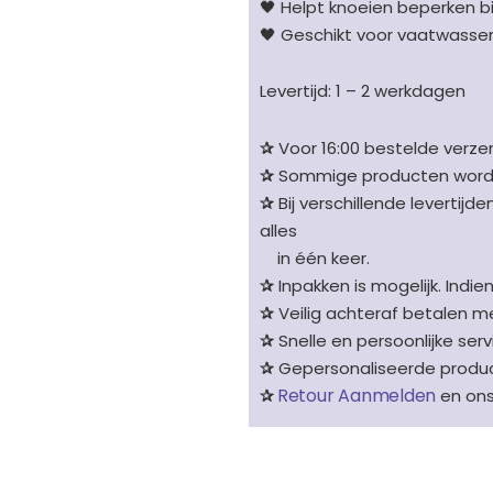
🖤 Helpt knoeien beperken b
🖤 Geschikt voor vaatwasse
Levertijd: 1 – 2 werkdagen
✰
Voor 16:00 bestelde verzen
✰
Sommige producten worden 
✰
Bij verschillende levertijd
alles
in één keer.
✰
Inpakken is mogelijk. Indie
✰
Veilig achteraf betalen me
✰
Snelle en persoonlijke serv
✰
Gepersonaliseerde product
Retour Aanmelden
✰
en on