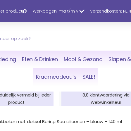
 het product
Werkdagen: ma t/m vr
Verzendkosten: NL 4,
leding
Eten & Drinken
Mooi & Gezond
Slapen &
Kraamcadeau’s
SALE!
 duidelijk vermeld bij ieder
8,8 klantwaardering via
product
WebwinkelKeur
nkbeker met deksel Bering Sea siliconen – blauw – 140 ml