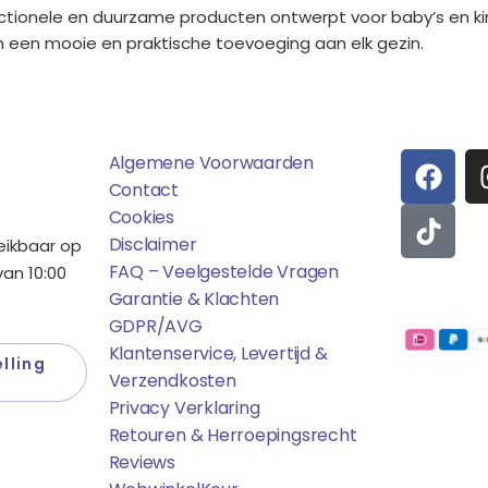
functionele en duurzame producten ontwerpt voor baby’s en 
n een mooie en praktische toevoeging aan elk gezin.
ens
Saponi
Social
F
T
Algemene Voorwaarden
A
I
Contact
C
K
Cookies
E
T
Disclaimer
reikbaar op
B
O
FAQ – Veelgestelde Vragen
an 10:00
O
K
Garantie & Klachten
Betaalmo
O
GDPR/AVG
K
Klantenservice, Levertijd &
lling
Verzendkosten
Privacy Verklaring
Retouren & Herroepingsrecht
Reviews