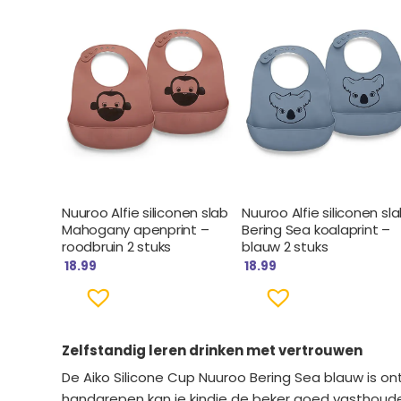
Nuuroo Alfie siliconen slab
Nuuroo Alfie siliconen sl
Mahogany apenprint –
Bering Sea koalaprint –
roodbruin 2 stuks
blauw 2 stuks
18.99
18.99
Zelfstandig leren drinken met vertrouwen
De Aiko Silicone Cup Nuuroo Bering Sea blauw is on
handgrepen kan je kindje de beker goed vasthoude