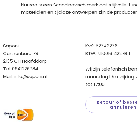
Nuuroo is een Scandinavisch merk dat stijlvolle, 
materialen en tijdloze ontwerpen zijn de producte
Bedrijfgegevens
Overige gegev
Saponi
KvK: 52743276
Cannenburg 78
BTW: NL001614227B11
2135 CH Hoofddorp
Tel: 0641226784
Wij zijn telefonisch be
Mail:
info@saponi.nl
maandag t/m vrijdag v
tot 17:00
Wij versturen met:
Retour of beste
annuleren