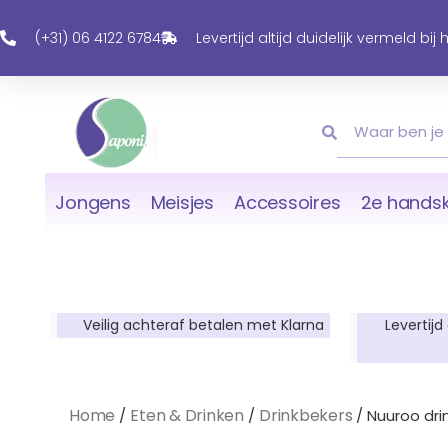
Ga
Naar
(+31) 06 4122 6784
Levertijd altijd duidelijk vermeld bij
De
Inhoud
Zoeken
Zoeken
Jongens
Meisjes
Accessoires
2e handsk
Veilig achteraf betalen met Klarna
Levertijd
Home
Eten & Drinken
Drinkbekers
/
/
/ Nuuroo dri