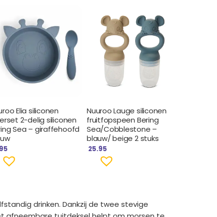
roo Elia siliconen
Nuuroo Lauge siliconen
erset 2-delig siliconen
fruitfopspeen Bering
ring Sea – giraffehoofd
Sea/Cobblestone –
auw
blauw/ beige 2 stuks
.95
25.95
lfstandig drinken. Dankzij de twee stevige
Het afneembare tuitdeksel helpt om morsen te