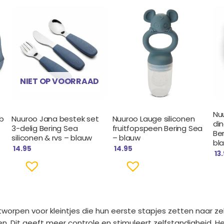
NIET OP VOORRAAD
Nuu
ab
Nuuroo Jana bestek set
Nuuroo Lauge siliconen
din
3-delig Bering Sea
fruitfopspeen Bering Sea
Be
siliconen & rvs – blauw
– blauw
bl
14.95
14.95
13
tworpen voor kleintjes die hun eerste stapjes zetten naar ze
n. Dit geeft meer controle en stimuleert zelfstandigheid. 