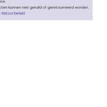
ice.
en kunnen niet geruild of geretourneerd worden.
Retourbeleid
s