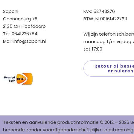
Saponi
KvK: 52743276
Cannenburg 78
BTW: NL001614227B11
2135 CH Hoofddorp
Tel: 0641226784
Wij zijn telefonisch be
Mail:
info@saponi.nl
maandag t/m vrijdag v
tot 17:00
Wij versturen met:
Retour of beste
annuleren
Teksten en aanvullende productinformatie © 2012 – 2026 S
broncode zonder voorafgaande schriftelijke toestemming i