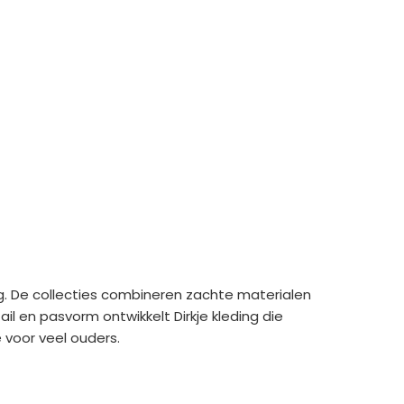
g. De collecties combineren zachte materialen
l en pasvorm ontwikkelt Dirkje kleding die
e voor veel ouders.
e media
Extra pagina's