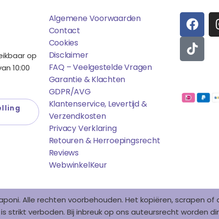
F
T
Algemene Voorwaarden
A
I
Contact
C
K
Cookies
E
T
Disclaimer
reikbaar op
B
O
FAQ – Veelgestelde Vragen
an 10:00
O
K
Garantie & Klachten
Betaalmo
O
GDPR/AVG
K
Klantenservice, Levertijd &
lling
Verzendkosten
Privacy Verklaring
Retouren & Herroepingsrecht
Reviews
WebwinkelK
Eur
aponi. Alle rechten voorbehouden. Het kopiëren, scrapen o
s strikt verboden. Bij inbreuk op ons auteursrecht worden 