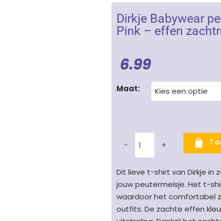
Dirkje Babywear peu
Pink – effen zacht
6.99
Dirkje
Maat:
Babywear
peuter
t-
shirt
To
-
+
meisjes
Basics
Dit lieve t-shirt van Dirkje 
Light
jouw peutermeisje. Het t-sh
Pink
waardoor het comfortabel zi
-
outfits. De zachte effen kleu
effen