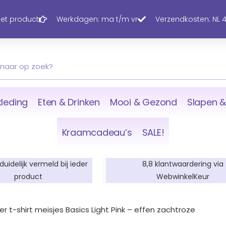
 het product
Werkdagen: ma t/m vr
Verzendkosten: NL 4,
leding
Eten & Drinken
Mooi & Gezond
Slapen &
Kraamcadeau’s
SALE!
 duidelijk vermeld bij ieder
8,8 klantwaardering via
product
WebwinkelKeur
r t-shirt meisjes Basics Light Pink – effen zachtroze