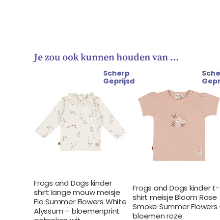
Je zou ook kunnen houden van …
Scherp
Sche
Oorspronkelijke
Huidige
Oorspronkelijke
Huidige
Geprijsd
Gepr
prijs
prijs
prijs
prijs
was:
is:
was:
is:
€ 25.99.
€ 22.99.
€ 22.99.
€ 19.99.
Frogs and Dogs kinder
Frogs and Dogs kinder t-
shirt lange mouw meisje
shirt meisje Bloom Rose
Flo Summer Flowers White
Smoke Summer Flowers 
Alyssum – bloemenprint
bloemen roze