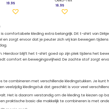
Oeko-Tex
19.95
16.95
s
s comfortabele kleding extra belangrijk. Dit t-shirt van Dirk
l en zorgt ervoor dat je peuter zich vrij kan bewegen tijdens
dag.
 Hierdoor blijft het t-shirt goed op zijn plek tijdens het be
edt comfort en bewegingsvrijheid. De zachte stof zorgt ervoor 
loos te combineren met verschillende kledingstukken. Je kunt
een veelzijdig kledingstuk dat geschikt is voor veel verschi
t. Het is daarom verstandig om de kleding te kiezen op basis
en praktische basic die makkelijk te combineren is met ande