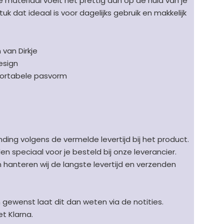
te materiaal voelt het prettig aan op de huid van je
tuk dat ideaal is voor dagelijks gebruik en makkelijk
van Dirkje
esign
fortabele pasvorm
ding volgens de vermelde levertijd bij het product.
speciaal voor je besteld bij onze leverancier.
en hanteren wij de langste levertijd en verzenden
n gewenst laat dit dan weten via de notities.
t Klarna.