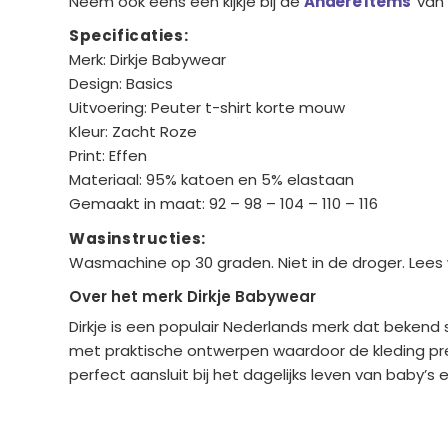
Neem ook eens een kijkje bij de
Andere Items
van 
Specificaties:
Merk: Dirkje Babywear
Design: Basics
Uitvoering: Peuter t-shirt korte mouw
Kleur: Zacht Roze
Print: Effen
Materiaal: 95% katoen en 5% elastaan
Gemaakt in maat: 92 – 98 – 104 – 110 – 116
Wasinstructies:
Wasmachine op 30 graden. Niet in de droger. Lees 
Over het merk Dirkje Babywear
Dirkje is een populair Nederlands merk dat beken
met praktische ontwerpen waardoor de kleding prett
perfect aansluit bij het dagelijks leven van baby’s
Bedrijfgegevens
Overige gegev