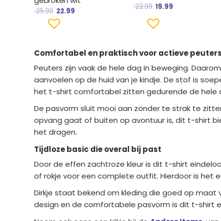
gebroken wit
22.99
19.99
25.99
22.99
Comfortabel en praktisch voor actieve peuter
Peuters zijn vaak de hele dag in beweging. Daarom i
aanvoelen op de huid van je kindje. De stof is soepe
het t-shirt comfortabel zitten gedurende de hele 
De pasvorm sluit mooi aan zonder te strak te zitten.
opvang gaat of buiten op avontuur is, dit t-shirt bi
het dragen.
Tijdloze basic die overal bij past
Door de effen zachtroze kleur is dit t-shirt einde
of rokje voor een complete outfit. Hierdoor is het 
Dirkje staat bekend om kleding die goed op maat val
design en de comfortabele pasvorm is dit t-shirt e