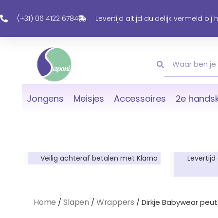
Ga
Naar
(+31) 06 4122 6784
Levertijd altijd duidelijk vermeld bij
De
Inhoud
Zoeken
Zoeken
Jongens
Meisjes
Accessoires
2e handsk
Veilig achteraf betalen met Klarna
Levertijd
Home
Slapen
Wrappers
/
/
/ Dirkje Babywear peute