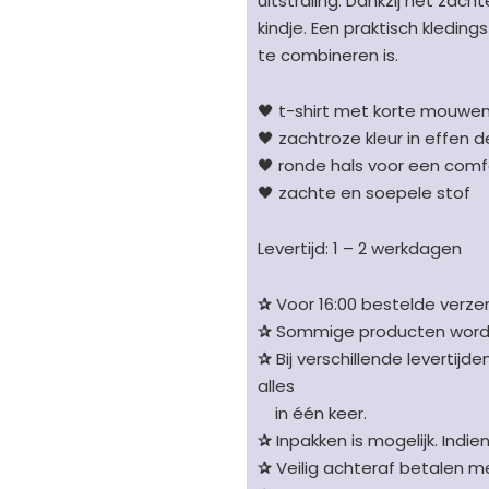
uitstraling. Dankzij het zach
zachtroze
kindje. Een praktisch kledings
aantal
te combineren is.
🖤 t-shirt met korte mouwen 
🖤 zachtroze kleur in effen d
🖤 ronde hals voor een com
🖤 zachte en soepele stof
Levertijd: 1 – 2 werkdagen
✰
Voor 16:00 bestelde verzen
✰
Sommige producten worden 
✰
Bij verschillende levertijd
alles
in één keer.
✰
Inpakken is mogelijk. Indie
✰
Veilig achteraf betalen me