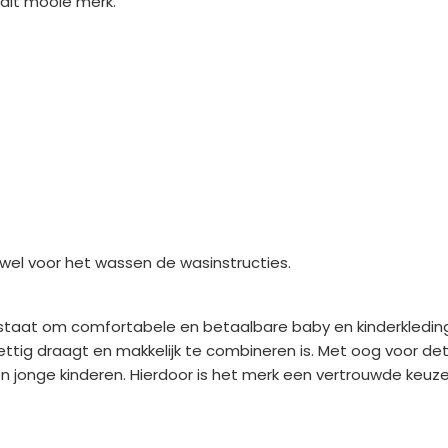
dit mooie merk.
wel voor het wassen de wasinstructies.
d staat om comfortabele en betaalbare baby en kinderkledin
ig draagt en makkelijk te combineren is. Met oog voor detai
 en jonge kinderen. Hierdoor is het merk een vertrouwde keuz
ens
Saponi
Social