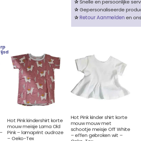
✰
Snelle en persoonlijke serv
✰
Gepersonaliseerde product
Retour Aanmelden
✰
en on
rp
ijsd
Hot Pink kinder shirt korte
Hot Pink kindershirt korte
mouw mouw met
mouw meisje Lama Old
schootje meisje Off White
–
Pink – lamaprint oudroze
– effen gebroken wit –
– Oeko-Tex