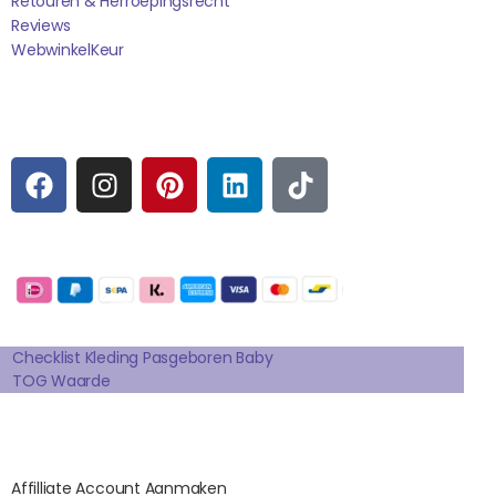
Retouren & Herroepingsrecht
Reviews
WebwinkelK
Eur
Sociale media
F
I
P
L
T
A
N
I
I
I
C
S
N
N
K
E
T
T
K
T
Betaalmogelijkheden:
B
A
E
E
O
O
G
R
D
K
Extra pagina's
O
R
E
I
K
A
S
N
Checklist Kleding Pasgeboren Baby
TOG Waarde
M
T
Affilates
Affilliate Account Aanmaken