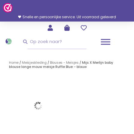
Ga
Naar
De
🖤 Snelle en persoonlijke service. Uit voorraad geleverd
Inhoud
Zoeken
Zoeken
Home
/
Meisjeskleding
/
Blouses - Meisjes
/ Mijs X Merlijn baby
blouse lange mouw meisje Ruffle Blue – blauw