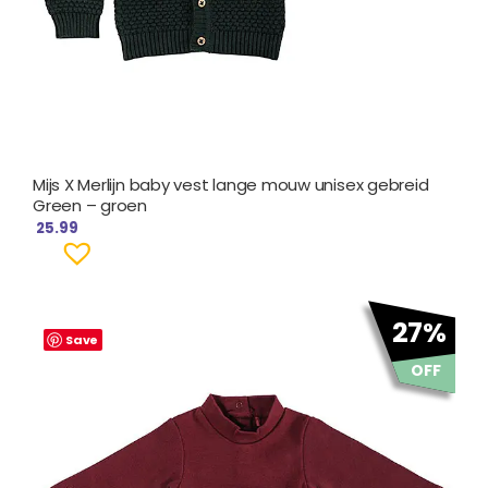
Mijs X Merlijn baby vest lange mouw unisex gebreid
Green – groen
25.99
Oorspronkelijke
Huidige
27%
prijs
prijs
Save
was:
is:
OFF
€ 14.99.
€ 10.95.