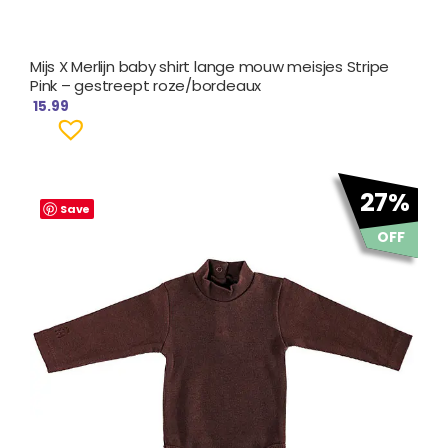
Mijs X Merlijn baby shirt lange mouw meisjes Stripe
Pink – gestreept roze/bordeaux
15.99
Oorspronkelijke
Huidige
27%
prijs
prijs
Save
was:
is:
OFF
€ 14.99.
€ 10.95.