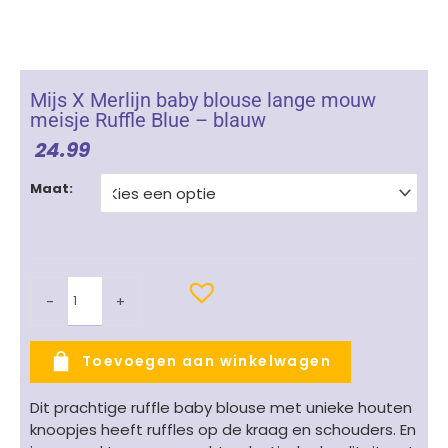
Mijs X Merlijn baby blouse lange mouw
meisje Ruffle Blue – blauw
24.99
Mijs
Maat:
X
Merlijn
baby
blouse
lange
-
+
mouw
meisje
Ruffle
Toevoegen aan winkelwagen
Blue
-
Dit prachtige ruffle baby blouse met unieke houten
blauw
knoopjes heeft ruffles op de kraag en schouders. En
aantal