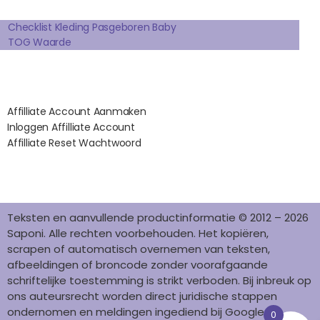
Extra pagina's
O
R
E
I
K
A
S
N
Checklist Kleding Pasgeboren Baby
TOG Waarde
M
T
Affilates
Affilliate Account Aanmaken
Inloggen Affilliate Account
Affilliate Reset Wachtwoord
©2012 – 2026 saponi.nl | svwdeveloper.nl
Teksten en aanvullende productinformatie © 2012 – 2026
Saponi. Alle rechten voorbehouden. Het kopiëren,
scrapen of automatisch overnemen van teksten,
afbeeldingen of broncode zonder voorafgaande
schriftelijke toestemming is strikt verboden. Bij inbreuk op
ons auteursrecht worden direct juridische stappen
ondernomen en meldingen ingediend bij Google en
0