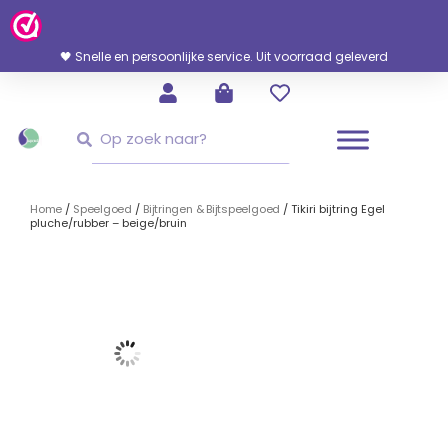
Ga
Naar
De
🖤 Snelle en persoonlijke service. Uit voorraad geleverd
Inhoud
Zoeken
Zoeken
Home
/
Speelgoed
/
Bijtringen & Bijtspeelgoed
/ Tikiri bijtring Egel
pluche/rubber – beige/bruin