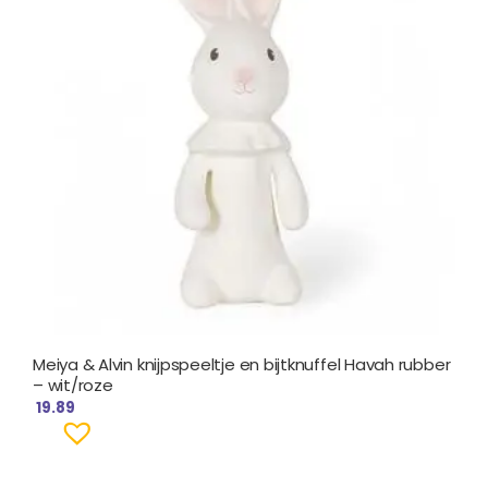
Meiya & Alvin knijpspeeltje en bijtknuffel Havah rubber
– wit/roze
19.89