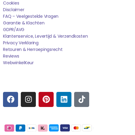
Cookies
Disclaimer
FAQ – Veelgestelde Vragen
Garantie & Klachten
GDPR/AVG
Klantenservice, Levertijd & Verzendkosten
Privacy Verklaring
Retouren & Herroepingsrecht
Reviews
WebwinkelK
Eur
Sociale media
F
I
P
L
T
A
N
I
I
I
C
S
N
N
K
E
T
T
K
T
Betaalmogelijkheden:
B
A
E
E
O
O
G
R
D
K