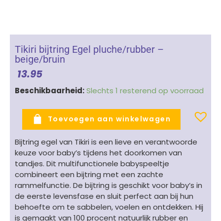
Tikiri bijtring Egel pluche/rubber –
beige/bruin
13.95
Tikiri
Beschikbaarheid:
Slechts 1 resterend op voorraad
bijtring
Egel
Toevoegen aan winkelwagen
pluche/rubber
-
Bijtring egel van Tikiri is een lieve en verantwoorde
beige/bruin
keuze voor baby’s tijdens het doorkomen van
aantal
tandjes. Dit multifunctionele babyspeeltje
combineert een bijtring met een zachte
rammelfunctie. De bijtring is geschikt voor baby’s in
de eerste levensfase en sluit perfect aan bij hun
behoefte om te sabbelen, voelen en ontdekken. Hij
is gemaakt van 100 procent natuurlijk rubber en