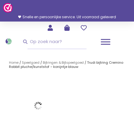
Ga
Naar
De
🖤 Snelle en persoonlijke service. Uit voorraad geleverd
Inhoud
Zoeken
Zoeken
Home
/
Speelgoed
/
Bijtringen & Bijtspeelgoed
/ Trudi bijtring Cremino
Rabbit pluche/kunststof – konijntje blauw