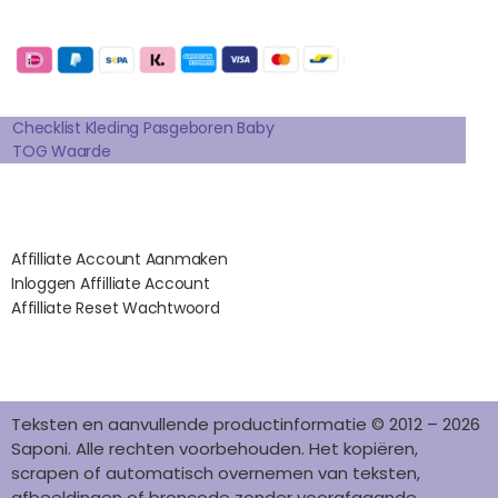
E
T
T
K
T
Betaalmogelijkheden:
B
A
E
E
O
O
G
R
D
K
Extra pagina's
O
R
E
I
K
A
S
N
Checklist Kleding Pasgeboren Baby
TOG Waarde
M
T
Affilates
Affilliate Account Aanmaken
Inloggen Affilliate Account
Affilliate Reset Wachtwoord
©2012 – 2026 saponi.nl | svwdeveloper.nl
Teksten en aanvullende productinformatie © 2012 – 2026
Saponi. Alle rechten voorbehouden. Het kopiëren,
scrapen of automatisch overnemen van teksten,
afbeeldingen of broncode zonder voorafgaande