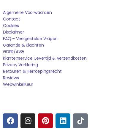
Algemene Voorwaarden
Contact
Cookies
Disclaimer
FAQ – Veelgestelde Vragen
Garantie & Klachten
GDPR/AVG
Klantenservice, Levertijd & Verzendkosten
Privacy Verklaring
Retouren & Herroepingsrecht
Reviews
WebwinkelK
Eur
Sociale media
F
I
P
L
T
A
N
I
I
I
C
S
N
N
K