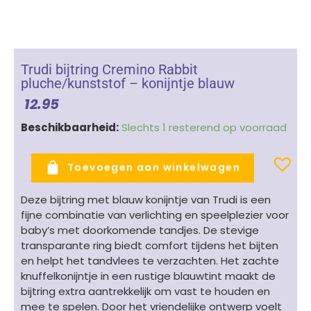
Trudi bijtring Cremino Rabbit
pluche/kunststof – konijntje blauw
12.95
Trudi
Beschikbaarheid:
Slechts 1 resterend op voorraad
bijtring
Cremino
Toevoegen aan winkelwagen
Rabbit
pluche/kunststof
Deze bijtring met blauw konijntje van
Trudi
is een
–
fijne combinatie van verlichting en speelplezier voor
konijntje
baby’s met doorkomende tandjes. De stevige
blauw
transparante ring biedt comfort tijdens het bijten
aantal
en helpt het tandvlees te verzachten. Het zachte
knuffelkonijntje in een rustige blauwtint maakt de
bijtring extra aantrekkelijk om vast te houden en
mee te spelen. Door het vriendelijke ontwerp voelt