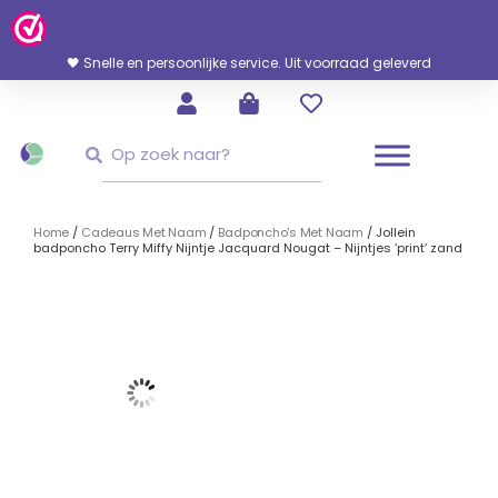
Ga
Naar
De
🖤 Snelle en persoonlijke service. Uit voorraad geleverd
Inhoud
Zoeken
Zoeken
Home
/
Cadeaus Met Naam
/
Badponcho's Met Naam
/ Jollein
badponcho Terry Miffy Nijntje Jacquard Nougat – Nijntjes ‘print’ zand