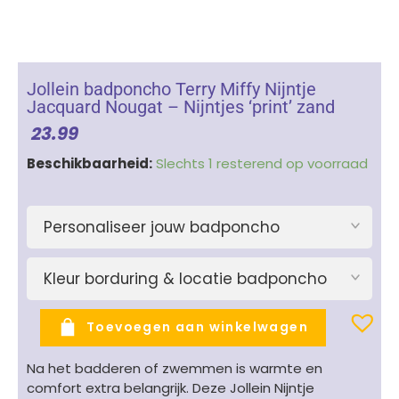
Jollein badponcho Terry Miffy Nijntje
Jacquard Nougat – Nijntjes ‘print’ zand
23.99
Jollein
Beschikbaarheid:
Slechts 1 resterend op voorraad
badponcho
Terry
Miffy
Personaliseer jouw badponcho
Nijntje
Jacquard
Kleur borduring & locatie badponcho
Nougat
-
Nijntjes
Toevoegen aan winkelwagen
'print'
zand
Na het badderen of zwemmen is warmte en
aantal
comfort extra belangrijk. Deze Jollein Nijntje