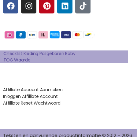
F
I
P
L
T
A
N
I
I
I
C
S
N
N
K
E
T
T
K
T
Betaalmogelijkheden:
B
A
E
E
O
O
G
R
D
K
Extra pagina's
O
R
E
I
K
A
S
N
Checklist Kleding Pasgeboren Baby
TOG Waarde
M
T
Affilates
Affilliate Account Aanmaken
Inloggen Affilliate Account
Affilliate Reset Wachtwoord
©2012 – 2026 saponi.nl | svwdeveloper.nl
Teksten en aanvullende productinformatie © 2012 – 2026