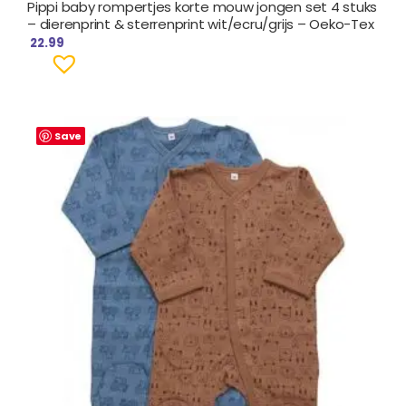
Pippi baby rompertjes korte mouw jongen set 4 stuks
– dierenprint & sterrenprint wit/ecru/grijs – Oeko-Tex
22.99
Prijsklasse:
€ 25.95
Save
tot
€ 29.99