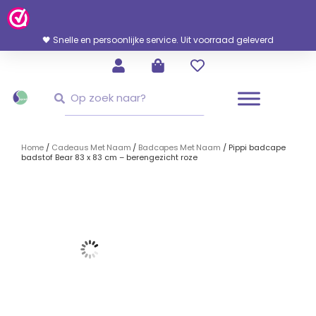
Ga
Naar
De
🖤 Snelle en persoonlijke service. Uit voorraad geleverd
Inhoud
Zoeken
Zoeken
Home
/
Cadeaus Met Naam
/
Badcapes Met Naam
/ Pippi badcape
badstof Bear 83 x 83 cm – berengezicht roze