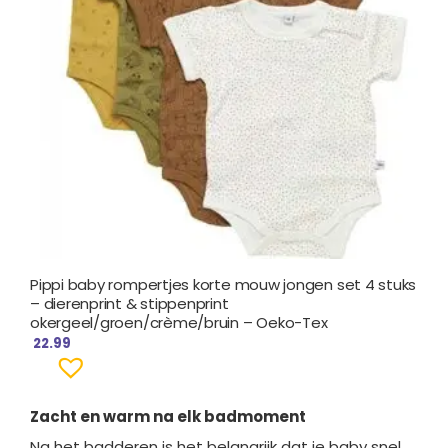
Pippi baby rompertjes korte mouw jongen set 4 stuks
– dierenprint & stippenprint
okergeel/groen/crème/bruin – Oeko-Tex
22.99
Zacht en warm na elk badmoment
Na het badderen is het belangrijk dat je baby snel