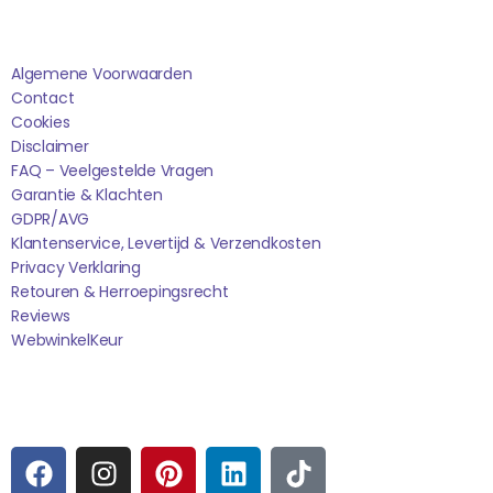
Saponi
Algemene Voorwaarden
Contact
Cookies
Disclaimer
FAQ – Veelgestelde Vragen
Garantie & Klachten
GDPR/AVG
Klantenservice, Levertijd & Verzendkosten
Privacy Verklaring
Retouren & Herroepingsrecht
Reviews
WebwinkelK
Eur
Sociale media
F
I
P
L
T
A
N
I
I
I