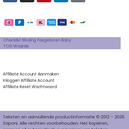
C
S
N
N
K
E
T
T
K
T
Betaalmogelijkheden:
B
A
E
E
O
O
G
R
D
K
Extra pagina's
O
R
E
I
K
A
S
N
Checklist Kleding Pasgeboren Baby
TOG Waarde
M
T
Affilates
Affilliate Account Aanmaken
Inloggen Affilliate Account
Affilliate Reset Wachtwoord
©2012 – 2026 saponi.nl | svwdeveloper.nl
Teksten en aanvullende productinformatie © 2012 – 2026
Saponi. Alle rechten voorbehouden. Het kopiëren,