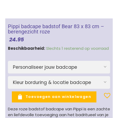
Pippi badcape badstof Bear 83 x 83 cm –
berengezicht roze
24.95
Pippi
Beschikbaarheid:
Slechts 1 resterend op voorraad
badcape
badstof
Bear
Personaliseer jouw badcape
83
x
Kleur borduring & locatie badcape
83
cm
-
Toevoegen aan winkelwagen
berengezicht
roze
Deze roze badstof badcape van
Pippi
is een zachte
aantal
en liefdevolle toevoeging aan het badritueel van je