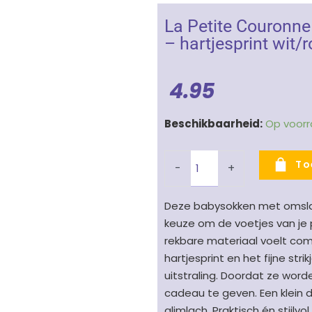
La Petite Couronne
– hartjesprint wit
4.95
La
Beschikbaarheid:
Op voor
Petite
Couronne
To
-
+
baby
sokjes
Deze babysokken met omslag 
meisjes
keuze om de voetjes van je
Hearts
rekbare materiaal voelt comf
Pink
hartjesprint en het fijne s
-
uitstraling. Doordat ze word
hartjesprint
cadeau te geven. Een klein 
wit/roze
glimlach. Praktisch én stijl