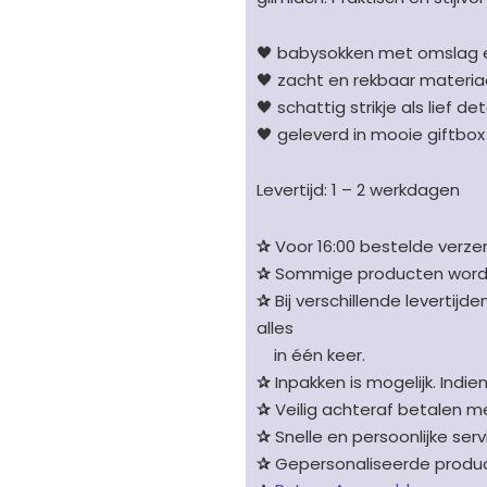
-
maat
🖤 babysokken met omslag e
56/68
🖤 zacht en rekbaar materia
aantal
🖤 schattig strikje als lief det
🖤 geleverd in mooie giftbox
Levertijd: 1 – 2 werkdagen
✰
Voor 16:00 bestelde verzen
✰
Sommige producten worden 
✰
Bij verschillende levertijd
alles
in één keer.
✰
Inpakken is mogelijk. Indie
✰
Veilig achteraf betalen me
✰
Snelle en persoonlijke serv
✰
Gepersonaliseerde product