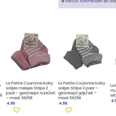
Retour Aanmelden
✰
en on
La Petite Couronne baby
La Petite Couronne baby
y
La
sokjes meisjes Stripe 2
sokjes Stripe 2 paar –
mut
paar – gestreept roze/wit
gestreept grijs/wit –
56
wit
– maat 56/68
maat 56/68
4.
4.95
4.95