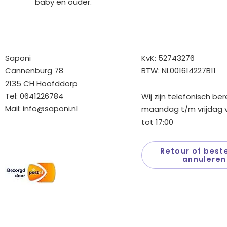
baby en ouder.
Bedrijfgegevens
Overige gegev
Saponi
KvK: 52743276
Cannenburg 78
BTW: NL001614227B11
2135 CH Hoofddorp
Tel: 0641226784
Wij zijn telefonisch be
Mail:
info@saponi.nl
maandag t/m vrijdag v
tot 17:00
Wij versturen met:
Retour of beste
annuleren