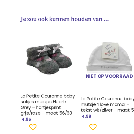
Je zou ook kunnen houden van …
NIET OP VOORRAAD
La Petite Couronne baby
La Petite Couronne bab
sokjes meisjes Hearts
mutsje ‘I love mama’ –
Grey – hartjesprint
tekst wit/zilver – maat 
grijs/roze – maat 56/68
4.99
4.95