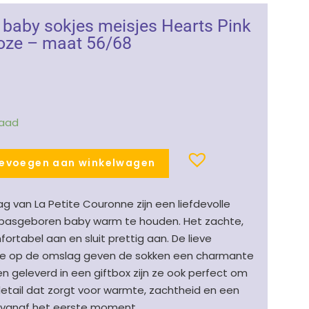
 baby sokjes meisjes Hearts Pink
/roze – maat 56/68
raad
evoegen aan winkelwagen
van La Petite Couronne zijn een liefdevolle
 pasgeboren baby warm te houden. Het zachte,
ortabel aan en sluit prettig aan. De lieve
trikje op de omslag geven de sokken een charmante
en geleverd in een giftbox zijn ze ook perfect om
detail dat zorgt voor warmte, zachtheid en een
vol vanaf het eerste moment.