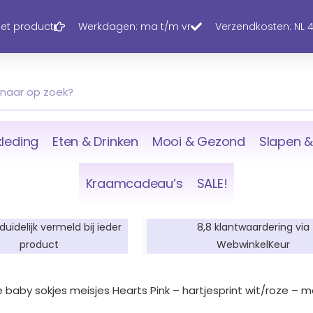
 het product
Werkdagen: ma t/m vr
Verzendkosten: NL 4,
leding
Eten & Drinken
Mooi & Gezond
Slapen &
Kraamcadeau’s
SALE!
 duidelijk vermeld bij ieder
8,8 klantwaardering via
product
WebwinkelKeur
 baby sokjes meisjes Hearts Pink – hartjesprint wit/roze – 