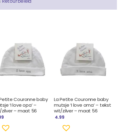
Retourbeleid
s
 Petite Couronne baby
La Petite Couronne baby
sje ‘I love opa’ –
mutsje ‘I love oma’ – tekst
/zilver – maat 56
wit/zilver – maat 56
99
4.99