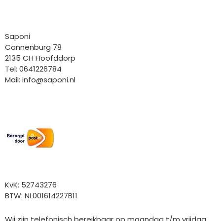
Bedrijfgegevens
Saponi
Cannenburg 78
2135 CH Hoofddorp
Tel: 0641226784
Mail:
info@saponi.nl
Wij versturen met:
Overige gegevens
KvK: 52743276
BTW: NL001614227B11
Wij zijn telefonisch bereikbaar op maandag t/m vrijdag