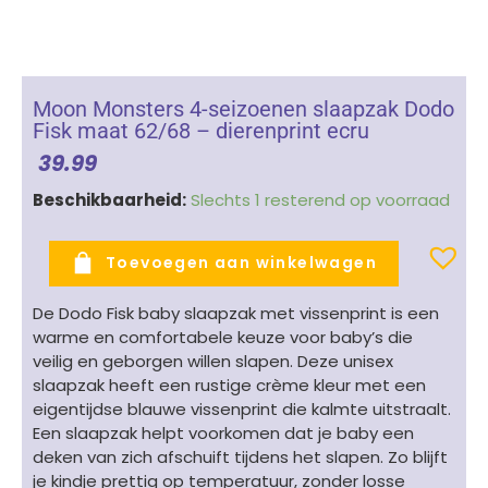
Moon Monsters 4-seizoenen slaapzak Dodo
Fisk maat 62/68 – dierenprint ecru
39.99
Moon
Beschikbaarheid:
Slechts 1 resterend op voorraad
Monsters
4-
Toevoegen aan winkelwagen
seizoenen
slaapzak
De Dodo Fisk baby slaapzak met vissenprint is een
Dodo
warme en comfortabele keuze voor baby’s die
Fisk
veilig en geborgen willen slapen. Deze unisex
maat
slaapzak heeft een rustige crème kleur met een
62/68
eigentijdse blauwe vissenprint die kalmte uitstraalt.
-
Een slaapzak helpt voorkomen dat je baby een
dierenprint
deken van zich afschuift tijdens het slapen. Zo blijft
ecru
je kindje prettig op temperatuur, zonder losse
aantal