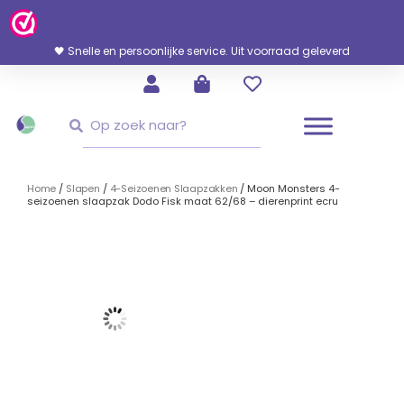
Ga
Naar
De
🖤 Snelle en persoonlijke service. Uit voorraad geleverd
Inhoud
Zoeken
Zoeken
Home
/
Slapen
/
4-Seizoenen Slaapzakken
/ Moon Monsters 4-
seizoenen slaapzak Dodo Fisk maat 62/68 – dierenprint ecru