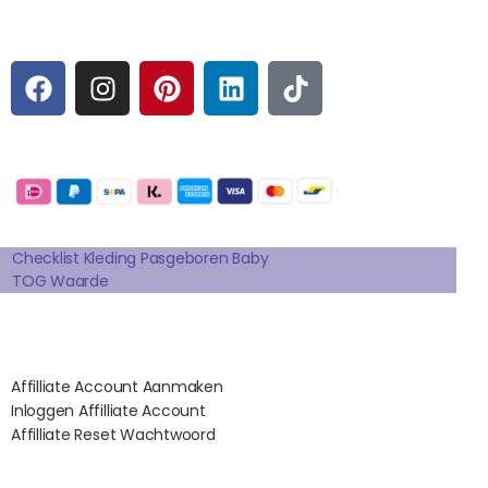
Sociale media
F
I
P
L
T
A
N
I
I
I
C
S
N
N
K
E
T
T
K
T
Betaalmogelijkheden:
B
A
E
E
O
O
G
R
D
K
Extra pagina's
O
R
E
I
K
A
S
N
Checklist Kleding Pasgeboren Baby
TOG Waarde
M
T
Affilates
Affilliate Account Aanmaken
Inloggen Affilliate Account
Affilliate Reset Wachtwoord